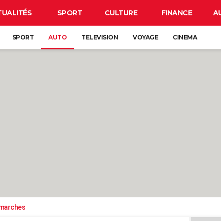
TUALITÉS
SPORT
CULTURE
FINANCE
A
SPORT
AUTO
TELEVISION
VOYAGE
CINEMA
émarches