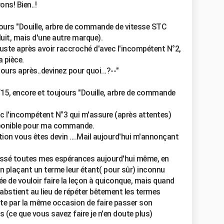
ns! Bien..!
urs "Douille, arbre de commande de vitesse STC
uit, mais d'une autre marque).
juste après avoir raccroché d'avec l'incompétent N°2,
a pièce.
ours après..devinez pour quoi...?--"
15, encore et toujours "Douille, arbre de commande
l'incompétent N°3 qui m'assure (après attentes)
isponible pour ma commande.
ion vous êtes devin ....Mail aujourd'hui m'annonçant
assé toutes mes espérances aujourd'hui même, en
 plaçant un terme leur étant( pour sûr) inconnu
dée de vouloir faire la leçon à quiconque, mais quand
s'abstient au lieu de répéter bêtement les termes
vite par la même occasion de faire passer son
s (ce que vous savez faire je n'en doute plus)