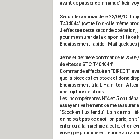
avant de passer commande" bein voyo
Seconde commande le 22/08/15 toujo
T404044" (cette fois-ci le même prod
J'effectue cette seconde opération, 
pour m'assurer de la disponibilité de l
Encaissement rapide - Mail quelques j
3ème et dernière commande le 25/09/
de vitesse STC T404044".
Commande effectué en "DIRECT" avec 
que la pièce est en stock et donc d
Encaissement à la L.Hamilton- Attent
une rupture de stock.
Les incompétentes N°4 et 5 ont dép
essayant vainement de me rassurer en
"Stock en flux tendu". Loin de moi l'i
on ne sait pas de quoi l'on parle, on 
entendu à la machine à café, et on é
enseigne pour une entreprise au rabai