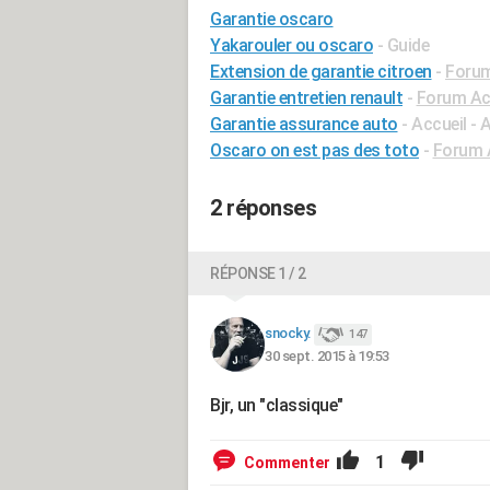
Garantie oscaro
Yakarouler ou oscaro
- Guide
Extension de garantie citroen
-
Forum
Garantie entretien renault
-
Forum Ac
Garantie assurance auto
- Accueil -
Oscaro on est pas des toto
-
Forum 
2 réponses
RÉPONSE 1 / 2
snocky.
147
30 sept. 2015 à 19:53
Bjr, un "classique"
1
Commenter