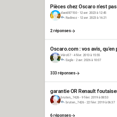
Pièces chez Oscaro n'est pas 
david87150
-
12 avr. 2023 à 12:45
Radinoz
-
12 avr. 2023 à 16:21
2 réponses
Oscaro.com : vos avis, qu'en
Véro57
-
4 févr. 2013 à 15:55
Eagle
-
2 avr. 2026 à 10:07
333 réponses
garantie OR Renault foutaise
bruten_7426
-
9 févr. 2019 à 08:53
bruten_7426
-
22 févr. 2019 à 06:37
6 réponses