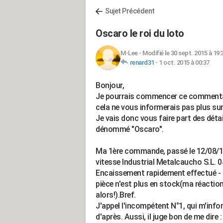
Sujet Précédent
Oscaro le roi du loto
M-Lee
-
Modifié le 30 sept. 2015 à 19:
renard31
-
1 oct. 2015 à 00:37
Bonjour,
Je pourrais commencer ce commenta
cela ne vous informerais pas plus sur l
Je vais donc vous faire part des dét
dénommé "Oscaro".
Ma 1ère commande, passé le 12/08/15
vitesse Industrial Metalcaucho S.L. 0
Encaissement rapidement effectué - P
pièce n'est plus en stock(ma réaction
alors!).Bref.
J'appel l'incompétent N°1, qui m'info
d'après. Aussi, il juge bon de me dire