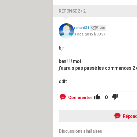
RÉPONSE 2 / 2
renard31
230
1 oct. 2015 à 00:37
bjr
ben !!!! moi
j'aurais pas passé les commandes 2 
cdlt
0
Commenter
Répond
Discussions similaires