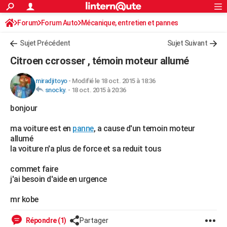
ACTUALITÉS
Forum
Forum Auto
Mécanique, entretien et pannes
Connexion
S'inscrire
Rechercher
Société
Education
Villes
Politique
Faits Divers
Monde
+
SPORT
Sujet Précédent
Sujet Suivant
Football
Cyclisme
Forum
Coupe du monde 2026
Tennis
Rugby
CULTURE
Citroen ccrosser , témoin moteur allumé
TNT
Cinéma
Musique
Programme TV
Streaming
Sorties cinéma
+
FINANCE
miradjitoyo
-
Modifié le 18 oct. 2015 à 18:36
snocky.
-
18 oct. 2015 à 20:36
Impôts
Immobilier
Banque
Crédit
Retraite
Epargne
Risques naturels par ville
Assurance
AUTO
bonjour
Réserver un essai
Berlines
Forum auto
Essais
Citadines
SUV
+
HIGH-TECH
ma voiture est en
panne
, a cause d'un temoin moteur
Meilleur smartphone
Ordinateurs
Guide high-tech
Mobiles
Internet
Jeux vidéo
+
BRICOLAGE
allumé
la voiture n'a plus de force et sa reduit tous
Aménagement intérieur
Cuisine
Jardinage
+
Forum
Extérieur
Salle de bains
Rangement
WEEK-END
commet faire
Escapades
Expositions
Week-end nature
Guides de France
Patrimoine
Musées
+
LIFESTYLE
j'ai besoin d'aide en urgence
Bien-être
Mode
+
Art de vivre
Loisirs
Modes de vie
SANTE
mr kobe
Guide de la santé
Médicaments
+
Alimentation
Maladies
Sommeil
VOYAGE
Répondre (1)
Partager