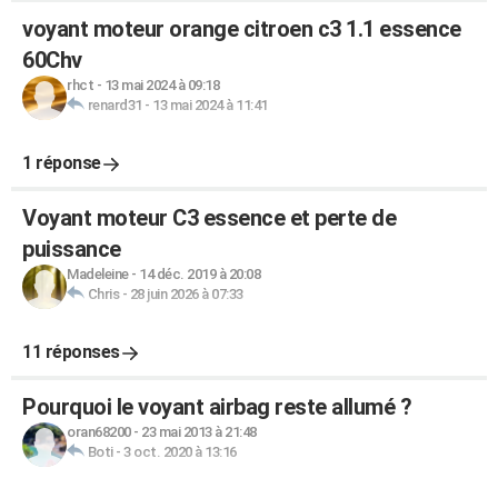
voyant moteur orange citroen c3 1.1 essence
60Chv
rhct
-
13 mai 2024 à 09:18
renard31
-
13 mai 2024 à 11:41
1 réponse
Voyant moteur C3 essence et perte de
puissance
Madeleine
-
14 déc. 2019 à 20:08
Chris
-
28 juin 2026 à 07:33
11 réponses
Pourquoi le voyant airbag reste allumé ?
oran68200
-
23 mai 2013 à 21:48
Boti
-
3 oct. 2020 à 13:16