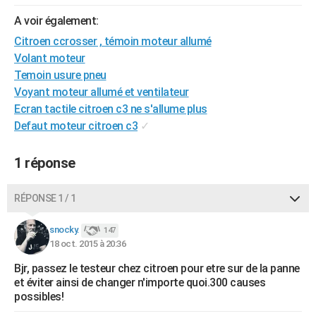
City break
Voyage de noces
Climat
Destinations
Voyage nature
Forum
+
PHOTO
A voir également:
Citroen ccrosser , témoin moteur allumé
GUIDES D'ACHAT
Volant moteur
BONS PLANS
Temoin usure pneu
Voyant moteur allumé et ventilateur
CARTE DE VOEUX
Ecran tactile citroen c3 ne s'allume plus
Defaut moteur citroen c3
✓
Carte Bonne année
Carte Pâques
Carte de Noël
Carte Saint-Valentin
Carte d'anniversaire
DICTIONNAIRE
Biographies
Expressions
Dictionnaire
Citations
Proverbes
PROGRAMME TV
1 réponse
COPAINS D'AVANT
RÉPONSE 1 / 1
Se connecter
Collèges
Universités
Service militaire
S'inscrire
Lycées
Primaires
Entreprises
Avis de recherche
AVIS DE DÉCÈS
snocky.
147
18 oct. 2015 à 20:36
FORUM
Bjr, passez le testeur chez citroen pour etre sur de la panne
Lifestyle
Sport
Television
Cinema
Bricolage
Culture
Auto
Voyage
et éviter ainsi de changer n'importe quoi.300 causes
possibles!