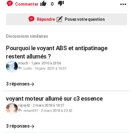
0
Commenter
Répondre
Posez votre question
Discussions similaires
Pourquoi le voyant ABS et antipatinage
restent allumés ?
nouch
-
1 janv. 2010 à 23:56
Ludo
-
16 janv. 2021 à 16:51
3 réponses
voyant moteur allumé sur c3 essence
rspej42
-
2 mars 2018 à 18:27
renard31
-
2 mars 2018 à 22:42
3 réponses