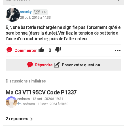
snocky.
147
28 oct. 2015 à 14:33
Bjr, une batterie rechargée ne signifie pas forcement qu'elle
sera bonne.(dans la durée).Vérifiez la tension de batterie a
l'aide d'un multimetre, puis de l'alternateur
0
Commenter
Répondre
Posez votre question
Discussions similaires
Ma C3 VTI 95CV Code P1337
zedsam
-
12 oct. 2024 à 19:31
zedsam
-
18 oct. 2024 à 20:50
2 réponses