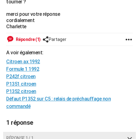
tourner ?
City break
Voyage de noces
Climat
Destinations
Voyage nature
Forum
+
PHOTO
merci pour votre réponse
cordialement
GUIDES D'ACHAT
Charlette
BONS PLANS
Répondre (1)
Partager
CARTE DE VOEUX
A voir également:
Carte Bonne année
Carte Pâques
Carte de Noël
Carte Saint-Valentin
Carte d'anniversaire
DICTIONNAIRE
Citroen ax 1992
Formule 1 1992
Biographies
Expressions
Dictionnaire
Citations
Proverbes
PROGRAMME TV
P242f citroen
COPAINS D'AVANT
P1351 citroen
P1352 citroen
Se connecter
Collèges
Universités
Service militaire
S'inscrire
Lycées
Primaires
Entreprises
Avis de recherche
AVIS DE DÉCÈS
Défaut P1352 sur C5 : relais de préchauffage non
commandé
FORUM
Lifestyle
Sport
Television
Cinema
Bricolage
Culture
Auto
Voyage
1 réponse
RÉPONSE 1 / 1