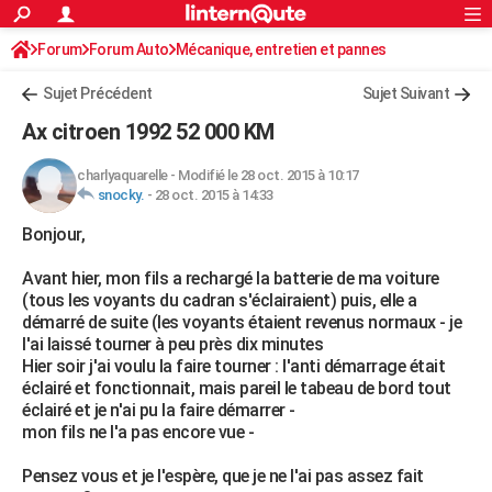
ACTUALITÉS
Forum
Forum Auto
Mécanique, entretien et pannes
Connexion
S'inscrire
Rechercher
Société
Education
Villes
Politique
Faits Divers
Monde
+
SPORT
Sujet Précédent
Sujet Suivant
Football
Cyclisme
Forum
Coupe du monde 2026
Tennis
Rugby
CULTURE
Ax citroen 1992 52 000 KM
TNT
Cinéma
Musique
Programme TV
Streaming
Sorties cinéma
+
FINANCE
charlyaquarelle
-
Modifié le 28 oct. 2015 à 10:17
snocky.
-
28 oct. 2015 à 14:33
Impôts
Immobilier
Banque
Crédit
Retraite
Epargne
Risques naturels par ville
Assurance
AUTO
Bonjour,
Réserver un essai
Berlines
Forum auto
Essais
Citadines
SUV
+
HIGH-TECH
Avant hier, mon fils a rechargé la batterie de ma voiture
Meilleur smartphone
Ordinateurs
Guide high-tech
Mobiles
Internet
Jeux vidéo
+
BRICOLAGE
(tous les voyants du cadran s'éclairaient) puis, elle a
démarré de suite (les voyants étaient revenus normaux - je
Aménagement intérieur
Cuisine
Jardinage
+
Forum
Extérieur
Salle de bains
Rangement
WEEK-END
l'ai laissé tourner à peu près dix minutes
Hier soir j'ai voulu la faire tourner : l'anti démarrage était
Escapades
Expositions
Week-end nature
Guides de France
Patrimoine
Musées
+
LIFESTYLE
éclairé et fonctionnait, mais pareil le tabeau de bord tout
éclairé et je n'ai pu la faire démarrer -
Bien-être
Mode
+
Art de vivre
Loisirs
Modes de vie
SANTE
mon fils ne l'a pas encore vue -
Guide de la santé
Médicaments
+
Alimentation
Maladies
Sommeil
VOYAGE
Pensez vous et je l'espère, que je ne l'ai pas assez fait