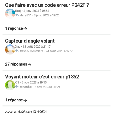
Que faire avec un code erreur P242F ?
Braji
-
3 janv. 2023 à 06:53
dany311
-
3 janv. 2023 à 19:26
1 réponse
Capteur d angle volant
Xav
-
18 août 2020 à 21:17
Xavcoulommiers
-
24 août 2020 à 12:51
27 réponses
Voyant moteur c'est erreur p1352
C3
-
5 nov. 2023 à 19:15
renard31
-
6 nov. 2023 à 08:29
1 réponse
code défaut P1351