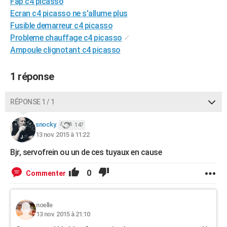
Fap c4 picasso
City break
Voyage de noces
Climat
Destinations
Voyage nature
Forum
+
PHOTO
Ecran c4 picasso ne s'allume plus
Fusible demarreur c4 picasso
GUIDES D'ACHAT
Probleme chauffage c4 picasso
✓
Ampoule clignotant c4 picasso
BONS PLANS
CARTE DE VOEUX
1 réponse
Carte Bonne année
Carte Pâques
Carte de Noël
Carte Saint-Valentin
Carte d'anniversaire
DICTIONNAIRE
RÉPONSE 1 / 1
Biographies
Expressions
Dictionnaire
Citations
Proverbes
PROGRAMME TV
snocky.
147
13 nov. 2015 à 11:22
COPAINS D'AVANT
Bjr, servofrein ou un de ces tuyaux en cause
Se connecter
Collèges
Universités
Service militaire
S'inscrire
Lycées
Primaires
Entreprises
Avis de recherche
AVIS DE DÉCÈS
0
Commenter
FORUM
Lifestyle
Sport
Television
Cinema
Bricolage
Culture
Auto
Voyage
noelle
13 nov. 2015 à 21:10