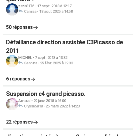
zaza8176
-
17 sept. 2013 à 12:17
Camisa
-
18 août 2025 à 14:58
50 réponses
Défaillance direction assistée C3Picasso de
2011
MICHEL
-
7 sept. 2018 à 13:32
Sennina
-
25 févr. 2025 à 12:33
6 réponses
Suspension c4 grand picasso.
Arnaud
-
29 janv. 2018 à 16:00
Ulysse5818
-
25 mars 2022 à 14:23
22 réponses