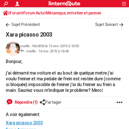
ACTUALITÉS
Forum
Forum Auto
Mécanique, entretien et pannes
Connexion
S'inscrire
Rechercher
Société
Education
Villes
Politique
Faits Divers
Monde
+
SPORT
Sujet Précédent
Sujet Suivant
Football
Cyclisme
Forum
Coupe du monde 2026
Tennis
Rugby
CULTURE
Xara picasso 2003
TNT
Cinéma
Musique
Programme TV
Streaming
Sorties cinéma
+
FINANCE
noelle
-
Modifié le 13 nov. 2015 à 10:05
noelle -
14 nov. 2015 à 18:40
Impôts
Immobilier
Banque
Crédit
Retraite
Epargne
Risques naturels par ville
Assurance
AUTO
Bonjour,
Réserver un essai
Berlines
Forum auto
Essais
Citadines
SUV
+
HIGH-TECH
j'ai démarré ma voiture et au bout de quelque metre j'ai
Meilleur smartphone
Ordinateurs
Guide high-tech
Mobiles
Internet
Jeux vidéo
+
BRICOLAGE
voulu freiner et ma pedale de frein est restée dure (comme
si bloquée) impossible de freiner j'ai du freiner au frein a
Aménagement intérieur
Cuisine
Jardinage
+
Forum
Extérieur
Salle de bains
Rangement
WEEK-END
main. Sauriez vous m'indiquer le problème? Merci
Escapades
Expositions
Week-end nature
Guides de France
Patrimoine
Musées
+
LIFESTYLE
Répondre (1)
Partager
Bien-être
Mode
+
Art de vivre
Loisirs
Modes de vie
SANTE
A voir également:
Xara picasso 2003
Guide de la santé
Médicaments
+
Alimentation
Maladies
Sommeil
VOYAGE