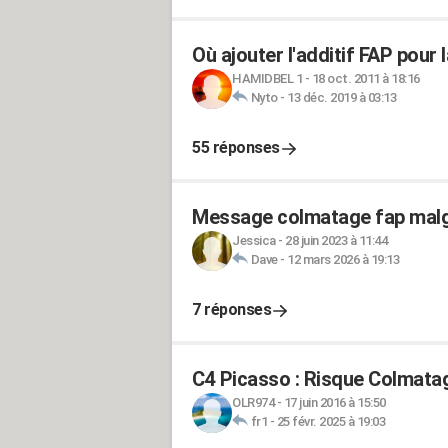
Où ajouter l'additif FAP pour
HAMIDBEL 1
-
18 oct. 2011 à 18:16
Nyto
-
13 déc. 2019 à 03:13
55 réponses
Message colmatage fap malg
Jessica
-
28 juin 2023 à 11:44
Dave
-
12 mars 2026 à 19:13
7 réponses
C4 Picasso : Risque Colmatag
OLR974
-
17 juin 2016 à 15:50
fr1
-
25 févr. 2025 à 19:03