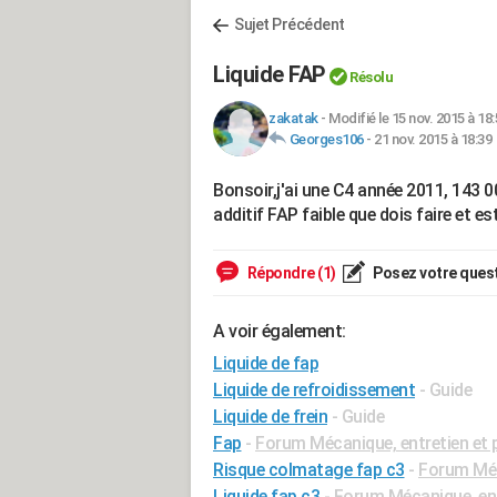
Sujet Précédent
Liquide FAP
Résolu
zakatak
-
Modifié le 15 nov. 2015 à 18
Georges106
-
21 nov. 2015 à 18:39
Bonsoir,j'ai une C4 année 2011, 143 00
additif FAP faible que dois faire et e
Répondre (1)
Posez votre ques
A voir également:
Liquide de fap
Liquide de refroidissement
- Guide
Liquide de frein
- Guide
Fap
-
Forum Mécanique, entretien et
Risque colmatage fap c3
-
Forum Méc
Liquide fap c3
-
Forum Mécanique, ent