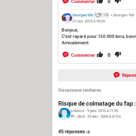
0
Commenter
Georges106
>
Georges 106
178
21 nov. 2015 à 18:39
Bonjour,
C'est reparti pour 150 000 kms, bonn
Amicalement.
0
Commenter
Répond
Discussions similaires
Risque de colmatage du fap : 
polesco
-
9 janv. 2015 à 11:36
Jibril
-
29 déc. 2020 à 01:54
45 réponses