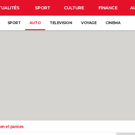
TUALITÉS
SPORT
CULTURE
FINANCE
A
SPORT
AUTO
TELEVISION
VOYAGE
CINEMA
ien et pannes