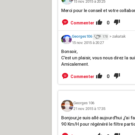
15 nov. 2015 à 20:25
Merci pour le conseil et votre collabo
0
Commenter
Georges106
>
zakatak
178
15 nov. 2015 à 20:27
Bonsoir,
C'est un plaisir, vous nous direz la s
Amicalement.
0
Commenter
Georges 106
21 nov. 2015 à 17:35
Bonjour,je suis allé aujourd'hui ,j'ai f
90 Km/H pour régénéré le filtre partic