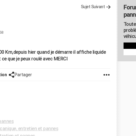
Foru
Sujet Suivant
pann
Toute
probl
:58
véhicu
0 Km,depuis hier quand je démarre il affiche liquide
st ce que je peux roulé avec MERCI
tion
Partager
 pannes
anique, entretien et pannes
retien et pannes