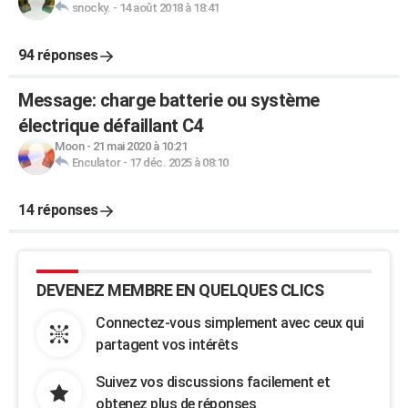
snocky.
-
14 août 2018 à 18:41
94 réponses
Message: charge batterie ou système
électrique défaillant C4
Moon
-
21 mai 2020 à 10:21
Enculator
-
17 déc. 2025 à 08:10
14 réponses
DEVENEZ MEMBRE EN QUELQUES CLICS
Connectez-vous simplement avec ceux qui
partagent vos intérêts
Suivez vos discussions facilement et
obtenez plus de réponses