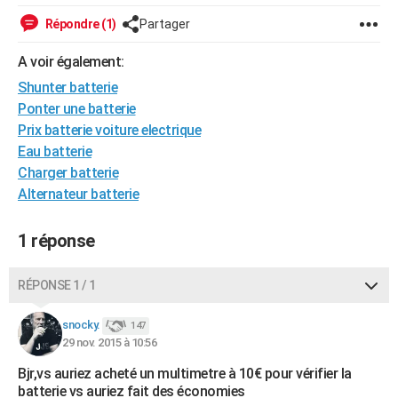
City break
Voyage de noces
Climat
Destinations
Voyage nature
Forum
+
PHOTO
Répondre (1)
Partager
GUIDES D'ACHAT
A voir également:
Shunter batterie
BONS PLANS
Ponter une batterie
CARTE DE VOEUX
Prix batterie voiture electrique
Eau batterie
Carte Bonne année
Carte Pâques
Carte de Noël
Carte Saint-Valentin
Carte d'anniversaire
DICTIONNAIRE
Charger batterie
Alternateur batterie
Biographies
Expressions
Dictionnaire
Citations
Proverbes
PROGRAMME TV
COPAINS D'AVANT
1 réponse
Se connecter
Collèges
Universités
Service militaire
S'inscrire
Lycées
Primaires
Entreprises
Avis de recherche
AVIS DE DÉCÈS
RÉPONSE 1 / 1
FORUM
snocky.
147
Lifestyle
Sport
Television
Cinema
Bricolage
Culture
Auto
Voyage
29 nov. 2015 à 10:56
Bjr,vs auriez acheté un multimetre à 10€ pour vérifier la
batterie vs auriez fait des économies