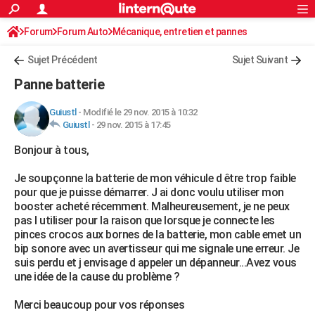
ACTUALITÉS
Forum
Forum Auto
Mécanique, entretien et pannes
Connexion
S'inscrire
Rechercher
Société
Education
Villes
Politique
Faits Divers
Monde
+
SPORT
Sujet Précédent
Sujet Suivant
Football
Cyclisme
Forum
Coupe du monde 2026
Tennis
Rugby
CULTURE
Panne batterie
TNT
Cinéma
Musique
Programme TV
Streaming
Sorties cinéma
+
FINANCE
Guiustl
-
Modifié le 29 nov. 2015 à 10:32
Guiustl
-
29 nov. 2015 à 17:45
Impôts
Immobilier
Banque
Crédit
Retraite
Epargne
Risques naturels par ville
Assurance
AUTO
Bonjour à tous,
Réserver un essai
Berlines
Forum auto
Essais
Citadines
SUV
+
HIGH-TECH
Je soupçonne la batterie de mon véhicule d être trop faible
Meilleur smartphone
Ordinateurs
Guide high-tech
Mobiles
Internet
Jeux vidéo
+
BRICOLAGE
pour que je puisse démarrer. J ai donc voulu utiliser mon
booster acheté récemment. Malheureusement, je ne peux
Aménagement intérieur
Cuisine
Jardinage
+
Forum
Extérieur
Salle de bains
Rangement
WEEK-END
pas l utiliser pour la raison que lorsque je connecte les
pinces crocos aux bornes de la batterie, mon cable emet un
Escapades
Expositions
Week-end nature
Guides de France
Patrimoine
Musées
+
LIFESTYLE
bip sonore avec un avertisseur qui me signale une erreur. Je
suis perdu et j envisage d appeler un dépanneur...Avez vous
Bien-être
Mode
+
Art de vivre
Loisirs
Modes de vie
SANTE
une idée de la cause du problème ?
Guide de la santé
Médicaments
+
Alimentation
Maladies
Sommeil
VOYAGE
Merci beaucoup pour vos réponses