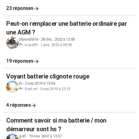
23 réponses
Peut-on remplacer une batterie ordinaire par
une AGM ?
Ulysse5818
-
28 déc. 2022 à 12:08
Icare95
-
1 janv. 2023 à 08:38
19 réponses
Voyant batterie clignote rouge
Ri
-
2 mai 2019 à 19:04
fred.ml
-
3 mai 2019 à 22:12
4 réponses
Comment savoir si ma batterie / mon
démarreur sont hs ?
golf
-
19 nov. 2007 à 13:57