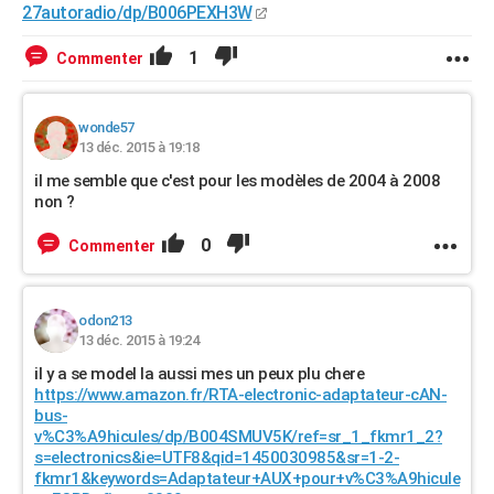
27autoradio/dp/B006PEXH3W
1
Commenter
wonde57
13 déc. 2015 à 19:18
il me semble que c'est pour les modèles de 2004 à 2008
non ?
0
Commenter
odon213
13 déc. 2015 à 19:24
il y a se model la aussi mes un peux plu chere
https://www.amazon.fr/RTA-electronic-adaptateur-cAN-
bus-
v%C3%A9hicules/dp/B004SMUV5K/ref=sr_1_fkmr1_2?
s=electronics&ie=UTF8&qid=1450030985&sr=1-2-
fkmr1&keywords=Adaptateur+AUX+pour+v%C3%A9hicule