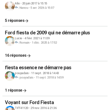
Alix
-
20 juin 2017 à 15:15
Nanou
-
5 avr. 2026 à 15:07
5 réponses
Ford fiesta de 2009 qui ne démarre plus
Lucie
-
4 févr. 2021 à 11:09
Romain
-
1 déc. 2025 à 17:52
16 réponses
fiesta essence ne démarre pas
pouyadais
-
11 sept. 2018 à 14:43
pouyadais
-
11 sept. 2018 à 14:59
1 réponse
Voyant sur Ford Fiesta
Tiff41120
-
29 nov. 2016 à 21:36