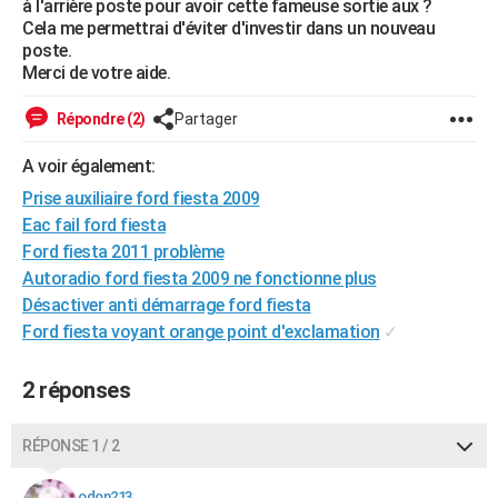
à l'arrière poste pour avoir cette fameuse sortie aux ?
City break
Voyage de noces
Climat
Destinations
Voyage nature
Forum
+
Cela me permettrai d'éviter d'investir dans un nouveau
PHOTO
poste.
Merci de votre aide.
GUIDES D'ACHAT
BONS PLANS
Répondre (2)
Partager
CARTE DE VOEUX
A voir également:
Prise auxiliaire ford fiesta 2009
Carte Bonne année
Carte Pâques
Carte de Noël
Carte Saint-Valentin
Carte d'anniversaire
DICTIONNAIRE
Eac fail ford fiesta
Biographies
Expressions
Dictionnaire
Citations
Proverbes
Ford fiesta 2011 problème
PROGRAMME TV
Autoradio ford fiesta 2009 ne fonctionne plus
COPAINS D'AVANT
Désactiver anti démarrage ford fiesta
Ford fiesta voyant orange point d'exclamation
✓
Se connecter
Collèges
Universités
Service militaire
S'inscrire
Lycées
Primaires
Entreprises
Avis de recherche
AVIS DE DÉCÈS
2 réponses
FORUM
Lifestyle
Sport
Television
Cinema
Bricolage
Culture
Auto
Voyage
RÉPONSE 1 / 2
odon213