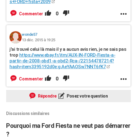
s+FORD+fista+2009
0
Commenter
wonde57
13 déc. 2015 à 19:25
j'ai trouvé celui là mais il y a aucun avis rien, je ne sais pas
trop
https://www.ebay.fr/itm/AUX-IN-FORD-Fiesta-a-
partir-de-2008-obd1-a-obd2-Rca-/221544787214?
hash=item3395192d0e:g:AeYAAOSw7NNT6fK7
0
Commenter
Répondre
Posez votre question
Discussions similaires
Pourquoi ma Ford Fiesta ne veut pas démarrer
?