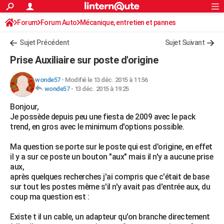
ACTUALITÉS
Forum
Forum Auto
Mécanique, entretien et pannes
Connexion
S'inscrire
Rechercher
Société
Education
Villes
Politique
Faits Divers
Monde
+
SPORT
Autoradio / Système embarqué, CB
Sujet Précédent
Sujet Suivant
Football
Cyclisme
Forum
Coupe du monde 2026
Tennis
Rugby
CULTURE
Prise Auxiliaire sur poste d'origine
TNT
Cinéma
Musique
Programme TV
Streaming
Sorties cinéma
+
FINANCE
wonde57
-
Modifié le 13 déc. 2015 à 11:56
wonde57
-
13 déc. 2015 à 19:25
Impôts
Immobilier
Banque
Crédit
Retraite
Epargne
Risques naturels par ville
Assurance
AUTO
Bonjour,
Réserver un essai
Berlines
Forum auto
Essais
Citadines
SUV
+
HIGH-TECH
Je possède depuis peu une fiesta de 2009 avec le pack
trend, en gros avec le minimum d'options possible.
Meilleur smartphone
Ordinateurs
Guide high-tech
Mobiles
Internet
Jeux vidéo
+
BRICOLAGE
Ma question se porte sur le poste qui est d'origine, en effet
Aménagement intérieur
Cuisine
Jardinage
+
Forum
Extérieur
Salle de bains
Rangement
WEEK-END
il y a sur ce poste un bouton "aux" mais il n'y a aucune prise
aux,
Escapades
Expositions
Week-end nature
Guides de France
Patrimoine
Musées
+
LIFESTYLE
après quelques recherches j'ai compris que c'était de base
sur tout les postes même s'il n'y avait pas d'entrée aux, du
Bien-être
Mode
+
Art de vivre
Loisirs
Modes de vie
SANTE
coup ma question est :
Guide de la santé
Médicaments
+
Alimentation
Maladies
Sommeil
VOYAGE
Existe t il un cable, un adapteur qu'on branche directement