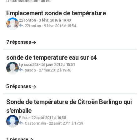
Discussions similaires
Emplacement sonde de température
22Tonton
-
3 févr. 2016 à 19:40
22tonton
-
9 févr. 2016 à 18:54
7 réponses
sonde de temperature eau sur c4
tyrosse248
-
26 janv. 2012 à 15:51
pasco
-
27 mai 2012 à 19:46
5 réponses
Sonde de température de Citroën Berlingo qui
s'emballe
Pifou
-
22 août 2011 à 16:50
Castormalin
-
22 août 2011 à 17:39
1 réponse