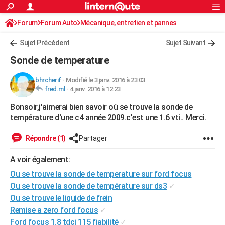
ACTUALITÉS
Forum
Forum Auto
Mécanique, entretien et pannes
Connexion
S'inscrire
Rechercher
Société
Education
Villes
Politique
Faits Divers
Monde
+
SPORT
Sujet Précédent
Sujet Suivant
Football
Cyclisme
Forum
Coupe du monde 2026
Tennis
Rugby
CULTURE
Sonde de temperature
TNT
Cinéma
Musique
Programme TV
Streaming
Sorties cinéma
+
FINANCE
bhrcherif
-
Modifié le 3 janv. 2016 à 23:03
fred.ml
-
4 janv. 2016 à 12:23
Impôts
Immobilier
Banque
Crédit
Retraite
Epargne
Risques naturels par ville
Assurance
AUTO
Bonsoir,j'aimerai bien savoir où se trouve la sonde de
Réserver un essai
Berlines
Forum auto
Essais
Citadines
SUV
+
HIGH-TECH
température d'une c4 année 2009.c'est une 1.6 vti.. Merci.
Meilleur smartphone
Ordinateurs
Guide high-tech
Mobiles
Internet
Jeux vidéo
+
BRICOLAGE
Répondre (1)
Partager
Aménagement intérieur
Cuisine
Jardinage
+
Forum
Extérieur
Salle de bains
Rangement
WEEK-END
A voir également:
Escapades
Expositions
Week-end nature
Guides de France
Patrimoine
Musées
+
Ou se trouve la sonde de temperature sur ford focus
LIFESTYLE
Ou se trouve la sonde de température sur ds3
✓
Bien-être
Mode
+
Art de vivre
Loisirs
Modes de vie
SANTE
Ou se trouve le liquide de frein
Remise a zero ford focus
✓
Guide de la santé
Médicaments
+
Alimentation
Maladies
Sommeil
VOYAGE
Ford focus 1.8 tdci 115 fiabilité
✓