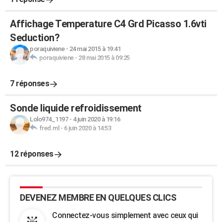
Affichage Temperature C4 Grd Picasso 1.6vti
Seduction?
poraquiviene
-
24 mai 2015 à 19:41
poraquiviene
-
28 mai 2015 à 09:25
7 réponses
Sonde liquide refroidissement
Lolo974_1197
-
4 juin 2020 à 19:16
fred.ml
-
6 juin 2020 à 14:53
12 réponses
DEVENEZ MEMBRE EN QUELQUES CLICS
Connectez-vous simplement avec ceux qui