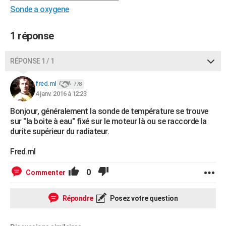
Sonde a oxygene
City break
Voyage de noces
Climat
Destinations
Voyage nature
Forum
+
PHOTO
GUIDES D'ACHAT
1 réponse
BONS PLANS
RÉPONSE 1 / 1
CARTE DE VOEUX
fred.ml
778
Carte Bonne année
Carte Pâques
Carte de Noël
Carte Saint-Valentin
Carte d'anniversaire
DICTIONNAIRE
4 janv. 2016 à 12:23
Bonjour, généralement la sonde de température se trouve
Biographies
Expressions
Dictionnaire
Citations
Proverbes
PROGRAMME TV
sur "la boite à eau" fixé sur le moteur là ou se raccorde la
durite supérieur du radiateur.
COPAINS D'AVANT
Fred.ml
Se connecter
Collèges
Universités
Service militaire
S'inscrire
Lycées
Primaires
Entreprises
Avis de recherche
AVIS DE DÉCÈS
0
Commenter
FORUM
Lifestyle
Sport
Television
Cinema
Bricolage
Culture
Auto
Voyage
Répondre
Posez votre question