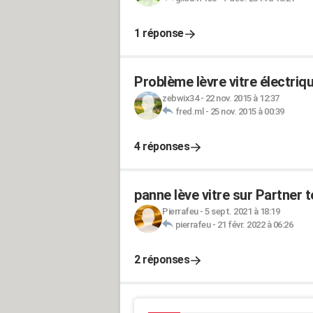
1 réponse
Problème lèvre vitre électriq
zebwix34
-
22 nov. 2015 à 12:37
fred.ml
-
25 nov. 2015 à 00:39
4 réponses
panne lève vitre sur Partner 
Pierrafeu
-
5 sept. 2021 à 18:19
pierrafeu
-
21 févr. 2022 à 06:26
2 réponses