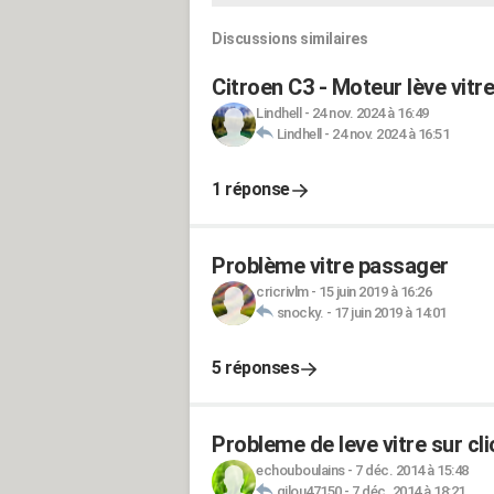
Discussions similaires
Citroen C3 - Moteur lève vitr
Lindhell
-
24 nov. 2024 à 16:49
Lindhell
-
24 nov. 2024 à 16:51
1 réponse
Problème vitre passager
cricrivlm
-
15 juin 2019 à 16:26
snocky.
-
17 juin 2019 à 14:01
5 réponses
Probleme de leve vitre sur cl
echouboulains
-
7 déc. 2014 à 15:48
gilou47150
-
7 déc. 2014 à 18:21