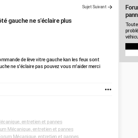
Foru
Sujet Suivant
pann
té gauche ne s'éclaire plus
Toute
probl
véhicu
ommande de lève vitre gauche kan les feux sont
che ne s'éclaire pas pouvez vous m'aider merci
canique, entretien et pannes
um Mécanique, entretien et pannes
orum Mécanique, entretien et pannes