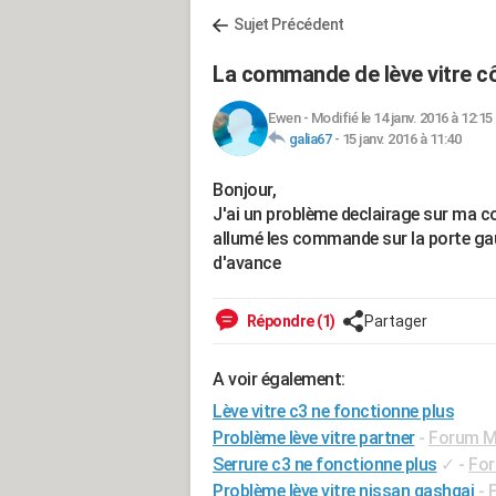
Sujet Précédent
La commande de lève vitre cô
Ewen
-
Modifié le 14 janv. 2016 à 12:15
galia67
-
15 janv. 2016 à 11:40
Bonjour,
J'ai un problème declairage sur ma c
allumé les commande sur la porte gau
d'avance
Répondre (1)
Partager
A voir également:
Lève vitre c3 ne fonctionne plus
Problème lève vitre partner
-
Forum Mé
Serrure c3 ne fonctionne plus
✓
-
For
Problème lève vitre nissan qashqai
-
F