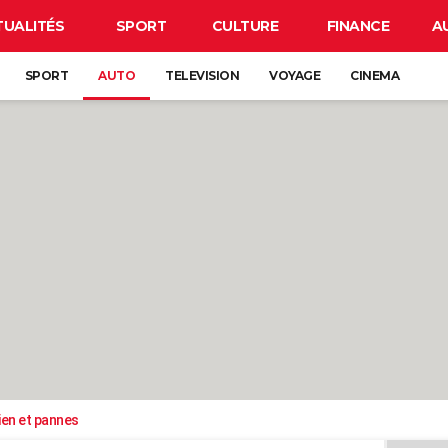
TUALITÉS
SPORT
CULTURE
FINANCE
A
SPORT
AUTO
TELEVISION
VOYAGE
CINEMA
ien et pannes