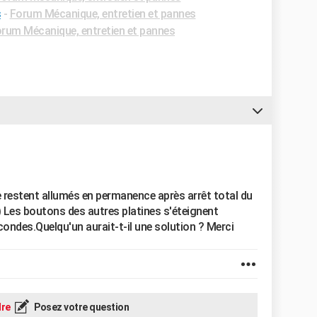
s
-
Forum Mécanique, entretien et pannes
rum Mécanique, entretien et pannes
e restent allumés en permanence après arrêt total du
..) Les boutons des autres platines s'éteignent
ndes.Quelqu'un aurait-t-il une solution ? Merci
re
Posez votre question