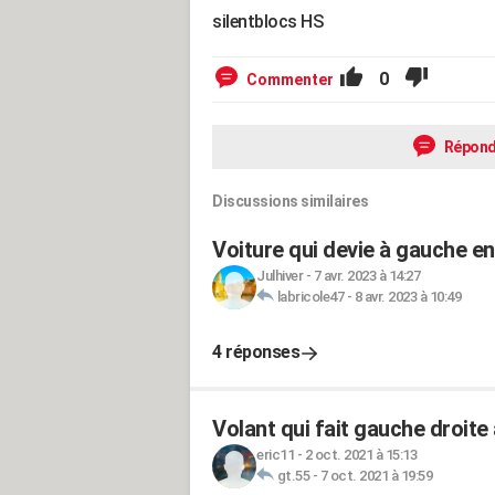
silentblocs HS
0
Commenter
Répond
Discussions similaires
Voiture qui devie à gauche en
Julhiver
-
7 avr. 2023 à 14:27
labricole47
-
8 avr. 2023 à 10:49
4 réponses
Volant qui fait gauche droite 
eric11
-
2 oct. 2021 à 15:13
gt.55
-
7 oct. 2021 à 19:59