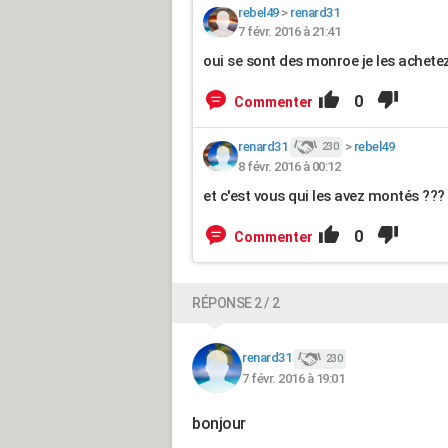
rebel49
>
renard31
7 févr. 2016 à 21:41
oui se sont des monroe je les achete
0
Commenter
renard31
>
rebel49
230
8 févr. 2016 à 00:12
et c'est vous qui les avez montés ???
0
Commenter
RÉPONSE 2 / 2
renard31
230
7 févr. 2016 à 19:01
bonjour