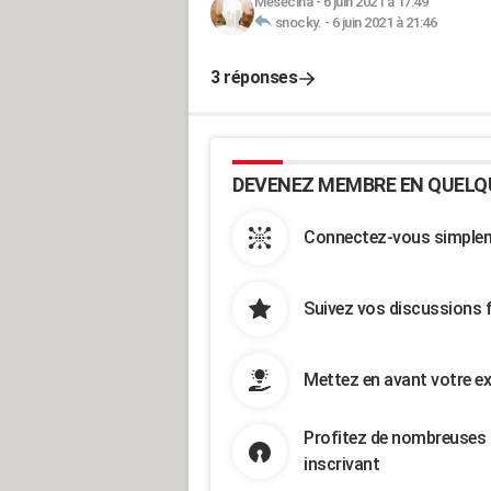
Mesecina
-
6 juin 2021 à 17:49
snocky.
-
6 juin 2021 à 21:46
3 réponses
DEVENEZ MEMBRE EN QUELQ
Connectez-vous simpleme
Suivez vos discussions 
Mettez en avant votre ex
Profitez de nombreuses 
inscrivant