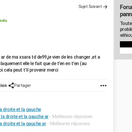
Foru
Sujet Suivant
pann
solu
Toute
probl
véhicu
 de ma xsara td de99,je vien de les changer ,et a
claquement elle le fait que de t’en en t'en (au
 cela peut t'il provenir merci
tion
Partager
a droite et la gauche
la droite et la gauche ar
- Meilleures réponses
a droite et la gauche ar
- Meilleures réponses