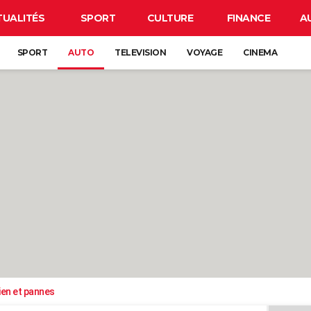
TUALITÉS
SPORT
CULTURE
FINANCE
A
SPORT
AUTO
TELEVISION
VOYAGE
CINEMA
ien et pannes