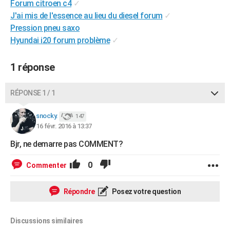
Forum citroen c4
✓
City break
Voyage de noces
Climat
Destinations
Voyage nature
Forum
+
PHOTO
J'ai mis de l'essence au lieu du diesel forum
✓
Pression pneu saxo
GUIDES D'ACHAT
Hyundai i20 forum problème
✓
BONS PLANS
1 réponse
CARTE DE VOEUX
Carte Bonne année
Carte Pâques
Carte de Noël
Carte Saint-Valentin
Carte d'anniversaire
RÉPONSE 1 / 1
DICTIONNAIRE
Biographies
Expressions
Dictionnaire
Citations
Proverbes
snocky.
PROGRAMME TV
147
16 févr. 2016 à 13:37
COPAINS D'AVANT
Bjr, ne demarre pas COMMENT?
Se connecter
Collèges
Universités
Service militaire
S'inscrire
Lycées
Primaires
Entreprises
Avis de recherche
AVIS DE DÉCÈS
0
Commenter
FORUM
Répondre
Posez votre question
Lifestyle
Sport
Television
Cinema
Bricolage
Culture
Auto
Voyage
Discussions similaires