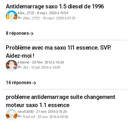
Antidemarrage saxo 1.5 diesel de 1996
Alex_2722
-
8 sept. 2020 à 19:59
Alex_2722
-
10 sept. 2020 à 07:25
8 réponses
Problème avec ma saxo 1l1 essence. SVP.
Aidez-moi !
etienne
-
28 févr. 2012 à 10:24
did
-
12 juil. 2016 à 14:05
16 réponses
probleme antidemarrage suite changement
moteur saxo 1.1 essence
tino53000
-
21 nov. 2016 à 15:25
fred.ml
-
22 nov. 2016 à 00:36