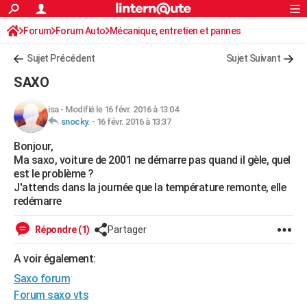
ACTUALITÉS
Forum
Forum Auto
Mécanique, entretien et pannes
Connexion
S'inscrire
Rechercher
Société
Education
Villes
Politique
Faits Divers
Monde
+
SPORT
Sujet Précédent
Sujet Suivant
Football
Cyclisme
Forum
Coupe du monde 2026
Tennis
Rugby
CULTURE
SAXO
TNT
Cinéma
Musique
Programme TV
Streaming
Sorties cinéma
+
FINANCE
isa
-
Modifié le 16 févr. 2016 à 13:04
snocky.
-
16 févr. 2016 à 13:37
Impôts
Immobilier
Banque
Crédit
Retraite
Epargne
Risques naturels par ville
Assurance
AUTO
Bonjour,
Réserver un essai
Berlines
Forum auto
Essais
Citadines
SUV
+
HIGH-TECH
Ma saxo, voiture de 2001 ne démarre pas quand il gèle, quel
est le problème ?
Meilleur smartphone
Ordinateurs
Guide high-tech
Mobiles
Internet
Jeux vidéo
+
BRICOLAGE
J'attends dans la journée que la température remonte, elle
redémarre
Aménagement intérieur
Cuisine
Jardinage
+
Forum
Extérieur
Salle de bains
Rangement
WEEK-END
Répondre (1)
Partager
Escapades
Expositions
Week-end nature
Guides de France
Patrimoine
Musées
+
LIFESTYLE
A voir également:
Bien-être
Mode
+
Art de vivre
Loisirs
Modes de vie
SANTE
Saxo forum
Guide de la santé
Médicaments
+
Alimentation
Maladies
Sommeil
Forum saxo vts
VOYAGE