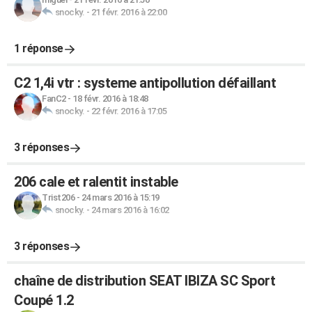
snocky.
-
21 févr. 2016 à 22:00
1 réponse
C2 1,4i vtr : systeme antipollution défaillant
FanC2
-
18 févr. 2016 à 18:48
snocky.
-
22 févr. 2016 à 17:05
3 réponses
206 cale et ralentit instable
Trist206
-
24 mars 2016 à 15:19
snocky.
-
24 mars 2016 à 16:02
3 réponses
chaîne de distribution SEAT IBIZA SC Sport
Coupé 1.2