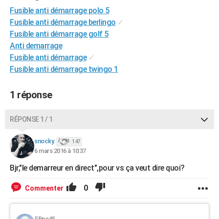
City break
Voyage de noces
Climat
Destinations
Voyage nature
Forum
+
Fusible anti démarrage polo 5
PHOTO
Fusible anti démarrage berlingo
✓
GUIDES D'ACHAT
Fusible anti démarrage golf 5
Anti demarrage
BONS PLANS
Fusible anti démarrage
✓
Fusible anti démarrage twingo 1
CARTE DE VOEUX
Carte Bonne année
Carte Pâques
Carte de Noël
Carte Saint-Valentin
Carte d'anniversaire
DICTIONNAIRE
1 réponse
Biographies
Expressions
Dictionnaire
Citations
Proverbes
PROGRAMME TV
RÉPONSE 1 / 1
COPAINS D'AVANT
snocky.
147
Se connecter
Collèges
Universités
Service militaire
S'inscrire
Lycées
Primaires
Entreprises
Avis de recherche
AVIS DE DÉCÈS
6 mars 2016 à 10:37
Bjr,"le demarreur en direct",pour vs ça veut dire quoi?
FORUM
0
Lifestyle
Sport
Television
Cinema
Bricolage
Culture
Auto
Voyage
Commenter
Filipe45