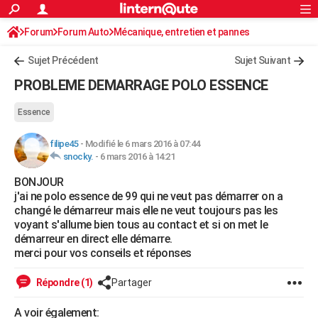
ACTUALITÉS
Forum
Forum Auto
Mécanique, entretien et pannes
Connexion
S'inscrire
Rechercher
Société
Education
Villes
Politique
Faits Divers
Monde
+
SPORT
Sujet Précédent
Sujet Suivant
Football
Cyclisme
Forum
Coupe du monde 2026
Tennis
Rugby
CULTURE
PROBLEME DEMARRAGE POLO ESSENCE
TNT
Cinéma
Musique
Programme TV
Streaming
Sorties cinéma
+
FINANCE
Essence
Impôts
Immobilier
Banque
Crédit
Retraite
Epargne
Risques naturels par ville
Assurance
AUTO
filipe45
-
Modifié le 6 mars 2016 à 07:44
snocky.
-
6 mars 2016 à 14:21
Réserver un essai
Berlines
Forum auto
Essais
Citadines
SUV
+
HIGH-TECH
BONJOUR
Meilleur smartphone
Ordinateurs
Guide high-tech
Mobiles
Internet
Jeux vidéo
+
BRICOLAGE
j'ai ne polo essence de 99 qui ne veut pas démarrer on a
changé le démarreur mais elle ne veut toujours pas les
Aménagement intérieur
Cuisine
Jardinage
+
Forum
Extérieur
Salle de bains
Rangement
WEEK-END
voyant s'allume bien tous au contact et si on met le
démarreur en direct elle démarre.
Escapades
Expositions
Week-end nature
Guides de France
Patrimoine
Musées
+
LIFESTYLE
merci pour vos conseils et réponses
Bien-être
Mode
+
Art de vivre
Loisirs
Modes de vie
SANTE
Répondre (1)
Partager
Guide de la santé
Médicaments
+
Alimentation
Maladies
Sommeil
VOYAGE
A voir également: