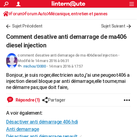
ACTUALITÉS
Forum
Forum Auto
Mécanique, entretien et pannes
Connexion
S'inscrire
Rechercher
Société
Education
Villes
Politique
Faits Divers
Monde
+
SPORT
Sujet Précédent
Sujet Suivant
Football
Cyclisme
Forum
Coupe du monde 2026
Tennis
Rugby
CULTURE
Comment desative anti demarrage de ma406
TNT
Cinéma
Musique
Programme TV
Streaming
Sorties cinéma
+
diesel injection
FINANCE
Impôts
Immobilier
Banque
Crédit
Retraite
Epargne
Risques naturels par ville
Assurance
comment desative anti demarage de ma 406diesel injection
-
AUTO
Modifié le 14 mars 2016 à 06:31
michou13000
-
14 mars 2016 à 17:57
Réserver un essai
Berlines
Forum auto
Essais
Citadines
SUV
+
HIGH-TECH
Bonjour, je suis roger,électricien auto,j'ai une peugeot406 a
Meilleur smartphone
Ordinateurs
Guide high-tech
Mobiles
Internet
Jeux vidéo
+
injection diesel bloque par anti démarrage,elle tourne;mai
BRICOLAGE
ne démarre pas;que doit faire,
Aménagement intérieur
Cuisine
Jardinage
+
Forum
Extérieur
Salle de bains
Rangement
WEEK-END
Répondre (1)
Partager
Escapades
Expositions
Week-end nature
Guides de France
Patrimoine
Musées
+
LIFESTYLE
A voir également:
Bien-être
Mode
+
Art de vivre
Loisirs
Modes de vie
SANTE
Désactiver anti démarrage 406 hdi
Anti demarrage
Guide de la santé
Médicaments
+
Alimentation
Maladies
Sommeil
VOYAGE
Désactiver anti démarrage renault
✓