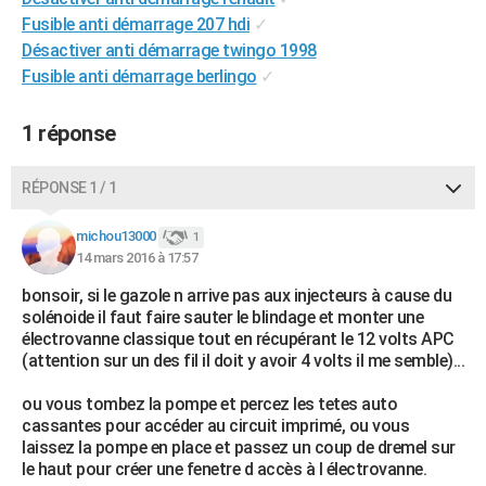
City break
Voyage de noces
Climat
Destinations
Voyage nature
Forum
+
Fusible anti démarrage 207 hdi
✓
PHOTO
Désactiver anti démarrage twingo 1998
GUIDES D'ACHAT
Fusible anti démarrage berlingo
✓
BONS PLANS
1 réponse
CARTE DE VOEUX
RÉPONSE 1 / 1
Carte Bonne année
Carte Pâques
Carte de Noël
Carte Saint-Valentin
Carte d'anniversaire
DICTIONNAIRE
michou13000
1
Biographies
Expressions
Dictionnaire
Citations
Proverbes
PROGRAMME TV
14 mars 2016 à 17:57
COPAINS D'AVANT
bonsoir, si le gazole n arrive pas aux injecteurs à cause du
solénoide il faut faire sauter le blindage et monter une
Se connecter
Collèges
Universités
Service militaire
S'inscrire
Lycées
Primaires
Entreprises
Avis de recherche
AVIS DE DÉCÈS
électrovanne classique tout en récupérant le 12 volts APC
(attention sur un des fil il doit y avoir 4 volts il me semble)...
FORUM
ou vous tombez la pompe et percez les tetes auto
Lifestyle
Sport
Television
Cinema
Bricolage
Culture
Auto
Voyage
cassantes pour accéder au circuit imprimé, ou vous
laissez la pompe en place et passez un coup de dremel sur
le haut pour créer une fenetre d accès à l électrovanne.