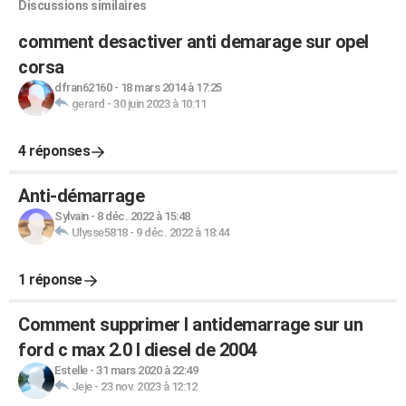
Discussions similaires
comment desactiver anti demarage sur opel
corsa
dfran62160
-
18 mars 2014 à 17:25
gerard
-
30 juin 2023 à 10:11
4 réponses
Anti-démarrage
Sylvain
-
8 déc. 2022 à 15:48
Ulysse5818
-
9 déc. 2022 à 18:44
1 réponse
Comment supprimer l antidemarrage sur un
ford c max 2.0 l diesel de 2004
Estelle
-
31 mars 2020 à 22:49
Jeje
-
23 nov. 2023 à 12:12