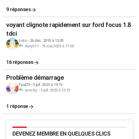
9 réponses
voyant clignote rapidement sur ford focus 1.8
tdci
toto
-
26 déc. 2015 à 13:05
dany311
-
15 mai 2023 à 17:38
16 réponses
Problème démarrage
Fpal29
-
5 juil. 2023 à 19:19
snocky.
-
5 juil. 2023 à 22:15
1 réponse
DEVENEZ MEMBRE EN QUELQUES CLICS