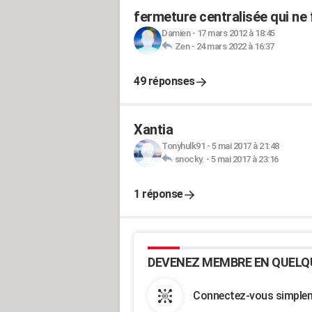
fermeture centralisée qui ne 
Damien
-
17 mars 2012 à 18:45
Zen
-
24 mars 2022 à 16:37
49 réponses
Xantia
Tonyhulk91
-
5 mai 2017 à 21:48
snocky.
-
5 mai 2017 à 23:16
1 réponse
DEVENEZ MEMBRE EN QUELQ
Connectez-vous simpleme