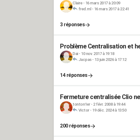
Claire
-
16 mars 2017 à 20:09
fred.ml
-
16 mars 2017 à 22:41
3 réponses
Problème Centralisation et he
Dai
-
10 nov. 2017 à 19:18
Jacpas
-
13 juin 2026 à 17:12
14 réponses
Fermeture centralisée Clio ne
tonton1er
-
2 févr. 2008 à 19:44
Victor
-
19 déc. 2024 à 13:50
200 réponses