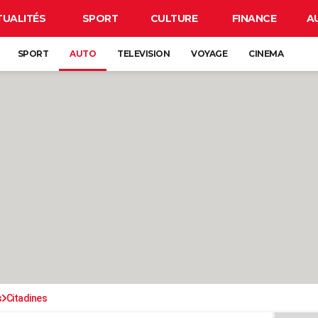
TUALITÉS
SPORT
CULTURE
FINANCE
A
SPORT
AUTO
TELEVISION
VOYAGE
CINEMA
s
Citadines