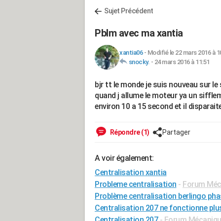
Sujet Précédent
Pblm avec ma xantia
xantia06
-
Modifié le 22 mars 2016 à 1
snocky.
-
24 mars 2016 à 11:51
bjr tt le monde je suis nouveau sur le 
quand j allume le moteur ya un sifflem
environ 10 a 15 second et il disparai
Répondre (1)
Partager
A voir également:
Centralisation xantia
Probleme centralisation
-
Forum Méca
Problème centralisation berlingo pha
Centralisation 207 ne fonctionne plu
Centralisation 207
-
Forum Mécanique