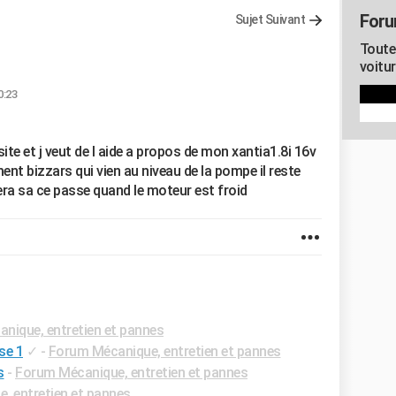
Foru
Sujet Suivant
Toute
voitu
0:23
site et j veut de l aide a propos de mon xantia1.8i 16v
ent bizzars qui vien au niveau de la pompe il reste
tera sa ce passe quand le moteur est froid
nique, entretien et pannes
se 1
✓
-
Forum Mécanique, entretien et pannes
s
-
Forum Mécanique, entretien et pannes
, entretien et pannes