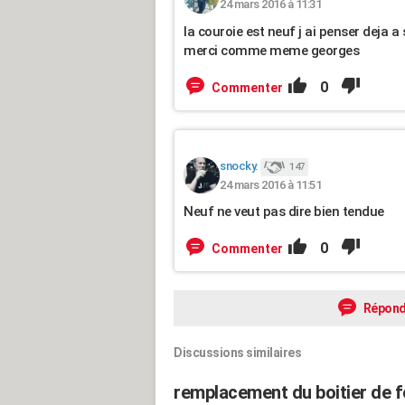
24 mars 2016 à 11:31
la couroie est neuf j ai penser deja a s
merci comme meme georges
0
Commenter
snocky.
147
24 mars 2016 à 11:51
Neuf ne veut pas dire bien tendue
0
Commenter
Répond
Discussions similaires
remplacement du boitier de f