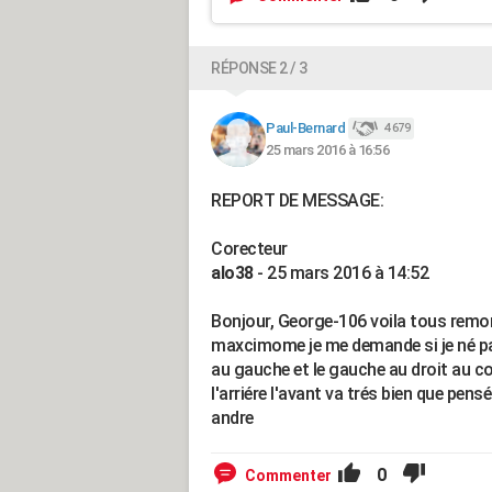
RÉPONSE 2 / 3
Paul-Bernard
4 679
25 mars 2016 à 16:56
REPORT DE MESSAGE:
Corecteur
alo38
- 25 mars 2016 à 14:52
Bonjour, George-106 voila tous remo
maxcimome je me demande si je né pas 
au gauche et le gauche au droit au cor
l'arriére l'avant va trés bien que pens
andre
0
Commenter