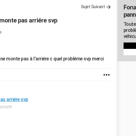
Foru
Sujet Suivant
pann
monte pas arriére svp
Toute
probl
4
véhicu
e monte pas à l'arriére c quel probléme svp merci
as arriére svp
burant