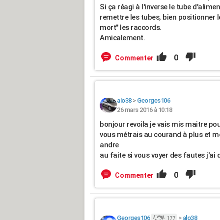
Si ça réagi à l'inverse le tube d'ali
remettre les tubes, bien positionner 
mort" les raccords.
Amicalement.
0
Commenter
alo38
>
Georges106
26 mars 2016 à 10:18
bonjour revoila je vais mis maitre pou
vous métrais au courand à plus et m
andre
au faite si vous voyer des fautes j'ai 
0
Commenter
Georges106
>
alo38
177