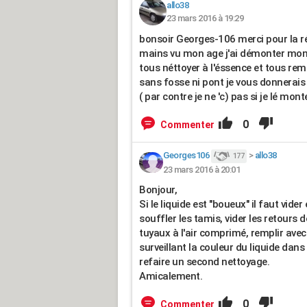
allo38
23 mars 2016 à 19:29
bonsoir Georges-106 merci pour la ré
mains vu mon age j'ai démonter mon 
tous néttoyer à l'éssence et tous rem
sans fosse ni pont je vous donnerai
( par contre je ne 'c) pas si je lé mont
0
Commenter
Georges106
>
allo38
177
23 mars 2016 à 20:01
Bonjour,
Si le liquide est "boueux" il faut vider
souffler les tamis, vider les retours
tuyaux à l'air comprimé, remplir avec 
surveillant la couleur du liquide dans l
refaire un second nettoyage.
Amicalement.
0
Commenter