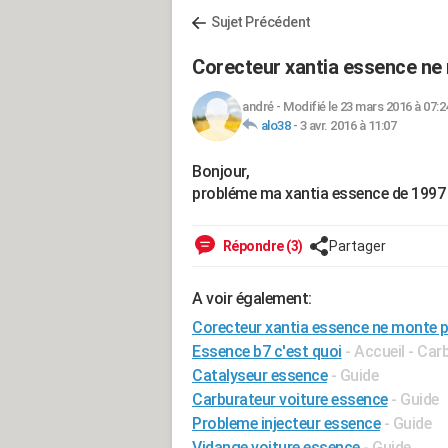
Sujet Précédent
Corecteur xantia essence ne 
andré
-
Modifié le 23 mars 2016 à 07:2
alo38
-
3 avr. 2016 à 11:07
Bonjour,
probléme ma xantia essence de 1997 n
Répondre (3)
Partager
A voir également:
Corecteur xantia essence ne monte p
Essence b7 c'est quoi
- Accueil - Car
Catalyseur essence
- Guide
Carburateur voiture essence
- Guide
Probleme injecteur essence
- Guide
Vidange voiture essence
- Guide