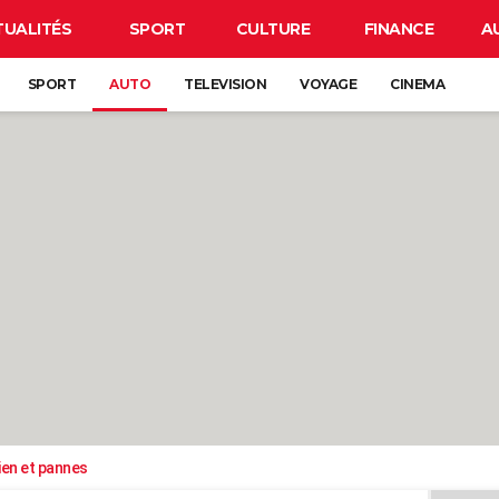
TUALITÉS
SPORT
CULTURE
FINANCE
A
SPORT
AUTO
TELEVISION
VOYAGE
CINEMA
ien et pannes