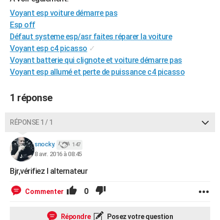
City break
Voyage de noces
Climat
Destinations
Voyage nature
Forum
+
PHOTO
Voyant esp voiture démarre pas
Esp off
GUIDES D'ACHAT
Défaut systeme esp/asr faites réparer la voiture
Voyant esp c4 picasso
✓
BONS PLANS
Voyant batterie qui clignote et voiture démarre pas
CARTE DE VOEUX
Voyant esp allumé et perte de puissance c4 picasso
Carte Bonne année
Carte Pâques
Carte de Noël
Carte Saint-Valentin
Carte d'anniversaire
DICTIONNAIRE
1 réponse
Biographies
Expressions
Dictionnaire
Citations
Proverbes
PROGRAMME TV
RÉPONSE 1 / 1
COPAINS D'AVANT
snocky.
147
Se connecter
Collèges
Universités
Service militaire
S'inscrire
Lycées
Primaires
Entreprises
Avis de recherche
AVIS DE DÉCÈS
8 avr. 2016 à 08:45
Bjr,vérifiez l alternateur
FORUM
Lifestyle
Sport
Television
Cinema
Bricolage
Culture
Auto
Voyage
0
Commenter
Répondre
Posez votre question