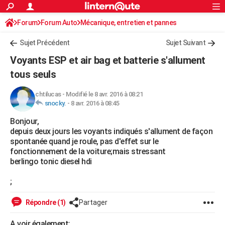
ACTUALITÉS
Forum
Forum Auto
Mécanique, entretien et pannes
Connexion
S'inscrire
Rechercher
Société
Education
Villes
Politique
Faits Divers
Monde
+
SPORT
Sujet Précédent
Sujet Suivant
Football
Cyclisme
Forum
Coupe du monde 2026
Tennis
Rugby
CULTURE
Voyants ESP et air bag et batterie s'allument
TNT
Cinéma
Musique
Programme TV
Streaming
Sorties cinéma
+
tous seuls
FINANCE
Impôts
Immobilier
Banque
Crédit
Retraite
Epargne
Risques naturels par ville
Assurance
AUTO
chtilucas
-
Modifié le 8 avr. 2016 à 08:21
snocky.
-
8 avr. 2016 à 08:45
Réserver un essai
Berlines
Forum auto
Essais
Citadines
SUV
+
HIGH-TECH
Bonjour,
depuis deux jours les voyants indiqués s'allument de façon
Meilleur smartphone
Ordinateurs
Guide high-tech
Mobiles
Internet
Jeux vidéo
+
BRICOLAGE
spontanée quand je roule, pas d'effet sur le
fonctionnement de la voiture;mais stressant
Aménagement intérieur
Cuisine
Jardinage
+
Forum
Extérieur
Salle de bains
Rangement
WEEK-END
berlingo tonic diesel hdi
Escapades
Expositions
Week-end nature
Guides de France
Patrimoine
Musées
+
LIFESTYLE
;
Bien-être
Mode
+
Art de vivre
Loisirs
Modes de vie
SANTE
Répondre (1)
Partager
Guide de la santé
Médicaments
+
Alimentation
Maladies
Sommeil
VOYAGE
A voir également: