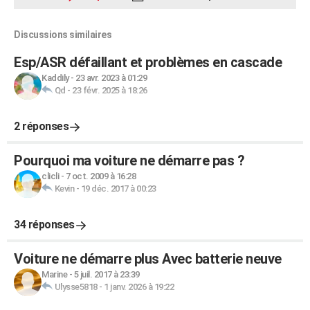
Discussions similaires
Esp/ASR défaillant et problèmes en cascade
Kaddily
-
23 avr. 2023 à 01:29
Qd
-
23 févr. 2025 à 18:26
2 réponses
Pourquoi ma voiture ne démarre pas ?
clicli
-
7 oct. 2009 à 16:28
Kevin
-
19 déc. 2017 à 00:23
34 réponses
Voiture ne démarre plus Avec batterie neuve
Marine
-
5 juil. 2017 à 23:39
Ulysse5818
-
1 janv. 2026 à 19:22