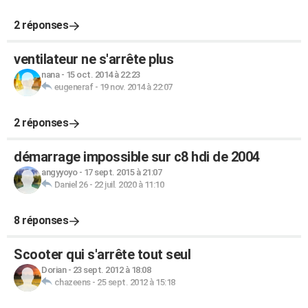
2 réponses
ventilateur ne s'arrête plus
nana
-
15 oct. 2014 à 22:23
eugeneraf
-
19 nov. 2014 à 22:07
2 réponses
démarrage impossible sur c8 hdi de 2004
angyyoyo
-
17 sept. 2015 à 21:07
Daniel 26
-
22 juil. 2020 à 11:10
8 réponses
Scooter qui s'arrête tout seul
Dorian
-
23 sept. 2012 à 18:08
chazeens
-
25 sept. 2012 à 15:18