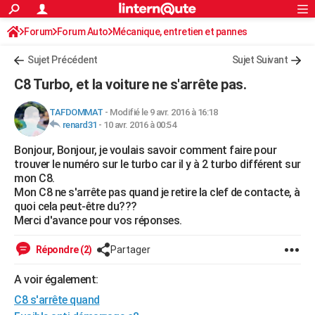
ACTUALITÉS
Forum
Forum Auto
Mécanique, entretien et pannes
Connexion
S'inscrire
Rechercher
Société
Education
Villes
Politique
Faits Divers
Monde
+
SPORT
Sujet Précédent
Sujet Suivant
Football
Cyclisme
Forum
Coupe du monde 2026
Tennis
Rugby
CULTURE
C8 Turbo, et la voiture ne s'arrête pas.
TNT
Cinéma
Musique
Programme TV
Streaming
Sorties cinéma
+
FINANCE
TAFDOMMAT
-
Modifié le 9 avr. 2016 à 16:18
renard31
-
10 avr. 2016 à 00:54
Impôts
Immobilier
Banque
Crédit
Retraite
Epargne
Risques naturels par ville
Assurance
AUTO
Bonjour, Bonjour, je voulais savoir comment faire pour
Réserver un essai
Berlines
Forum auto
Essais
Citadines
SUV
+
HIGH-TECH
trouver le numéro sur le turbo car il y à 2 turbo différent sur
mon C8.
Meilleur smartphone
Ordinateurs
Guide high-tech
Mobiles
Internet
Jeux vidéo
+
BRICOLAGE
Mon C8 ne s'arrête pas quand je retire la clef de contacte, à
quoi cela peut-être du???
Aménagement intérieur
Cuisine
Jardinage
+
Forum
Extérieur
Salle de bains
Rangement
WEEK-END
Merci d'avance pour vos réponses.
Escapades
Expositions
Week-end nature
Guides de France
Patrimoine
Musées
+
LIFESTYLE
Répondre (2)
Partager
Bien-être
Mode
+
Art de vivre
Loisirs
Modes de vie
SANTE
A voir également:
C8 s'arrête quand
Guide de la santé
Médicaments
+
Alimentation
Maladies
Sommeil
VOYAGE