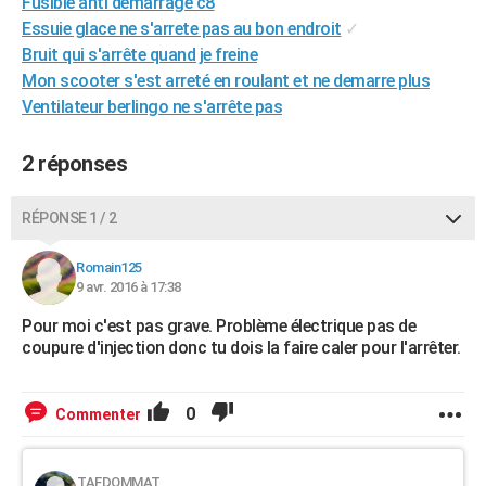
Fusible anti démarrage c8
City break
Voyage de noces
Climat
Destinations
Voyage nature
Forum
+
PHOTO
Essuie glace ne s'arrete pas au bon endroit
✓
Bruit qui s'arrête quand je freine
GUIDES D'ACHAT
Mon scooter s'est arreté en roulant et ne demarre plus
Ventilateur berlingo ne s'arrête pas
BONS PLANS
CARTE DE VOEUX
2 réponses
Carte Bonne année
Carte Pâques
Carte de Noël
Carte Saint-Valentin
Carte d'anniversaire
DICTIONNAIRE
RÉPONSE 1 / 2
Biographies
Expressions
Dictionnaire
Citations
Proverbes
PROGRAMME TV
Romain125
9 avr. 2016 à 17:38
COPAINS D'AVANT
Pour moi c'est pas grave. Problème électrique pas de
Se connecter
Collèges
Universités
Service militaire
S'inscrire
Lycées
Primaires
Entreprises
Avis de recherche
AVIS DE DÉCÈS
coupure d'injection donc tu dois la faire caler pour l'arrêter.
FORUM
0
Commenter
Lifestyle
Sport
Television
Cinema
Bricolage
Culture
Auto
Voyage
TAFDOMMAT