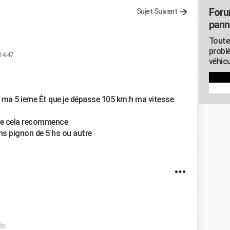
Foru
Sujet Suivant
pann
Toute
probl
14:47
véhicu
 ma 5 ieme Êt que je dépasse 105 km:h ma vitesse
ite cela recommence
 hs pignon de 5 hs ou autre
de