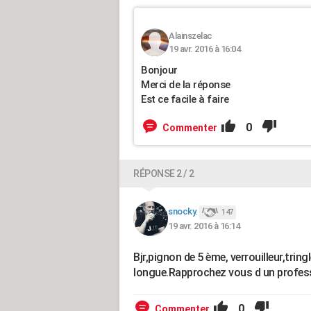
Alainszelac
19 avr. 2016 à 16:04
Bonjour
Merci de la réponse
Est ce facile à faire
0
Commenter
RÉPONSE 2 / 2
snocky.
147
19 avr. 2016 à 16:14
Bjr,pignon de 5 ème, verrouilleur,tringl
longue.Rapprochez vous d un profe
0
Commenter