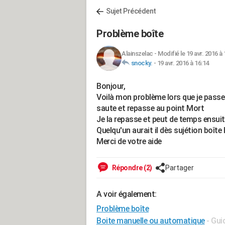
Sujet Précédent
Problème boîte
Alainszelac
-
Modifié le 19 avr. 2016 à 
snocky.
-
19 avr. 2016 à 16:14
Bonjour,
Voilà mon problème lors que je passe
saute et repasse au point Mort
Je la repasse et peut de temps ensu
Quelqu'un aurait il dès sujétion boîte
Merci de votre aide
Répondre (2)
Partager
A voir également:
Problème boîte
Boite manuelle ou automatique
- Gui