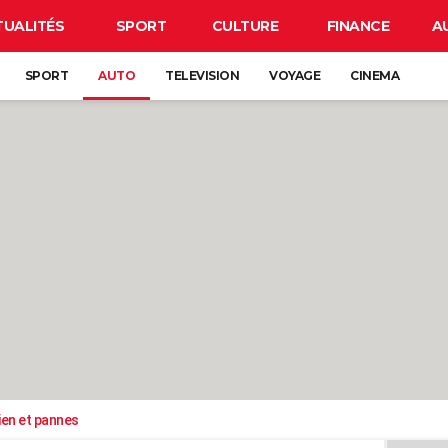
TUALITÉS
SPORT
CULTURE
FINANCE
A
SPORT
AUTO
TELEVISION
VOYAGE
CINEMA
ien et pannes