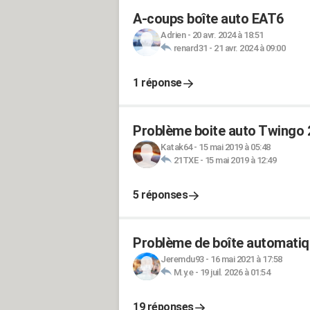
A-coups boîte auto EAT6
Adrien
-
20 avr. 2024 à 18:51
renard31
-
21 avr. 2024 à 09:00
1 réponse
Problème boite auto Twingo 
Katak64
-
15 mai 2019 à 05:48
21TXE
-
15 mai 2019 à 12:49
5 réponses
Problème de boîte automatiq
Jeremdu93
-
16 mai 2021 à 17:58
M.y.e
-
19 juil. 2026 à 01:54
19 réponses