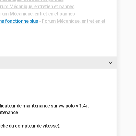
rum Mécanique, entretien et pannes
rum Mécanique, entretien et pannes
 ne fonctionne plus
-
Forum Mécanique, entretien et
ndicateur de maintenance sur vw polo v 1.4i :
intenance
uche du compteur de vitesse).