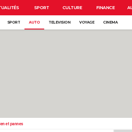
TUALITÉS
SPORT
CULTURE
FINANCE
A
SPORT
AUTO
TELEVISION
VOYAGE
CINEMA
ien et pannes