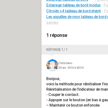
Eclairage tableau de bord modus
-
Fo
Citroën c4 tableau de bord eteint
-
Fo
Les aiguilles de mon tableau de bord
pannes
1 réponse
RÉPONSE 1 / 1
Christiano
30 avr. 2016 à 20:34
Bonjour,
voici la méthode pour réinitialiser l'i
Réinitialisation de l'indicateur de ma
- Couper le contact.
- Appuyer sur le bouton (en bas à ga
– Maintenir ce bouton enfoncée.