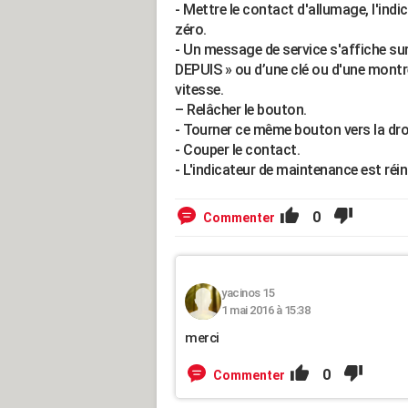
- Mettre le contact d'allumage, l'ind
zéro.
- Un message de service s'affiche su
DEPUIS » ou d’une clé ou d'une montr
vitesse.
– Relâcher le bouton.
- Tourner ce même bouton vers la dro
- Couper le contact.
- L'indicateur de maintenance est réini
0
Commenter
yacinos 15
1 mai 2016 à 15:38
merci
0
Commenter