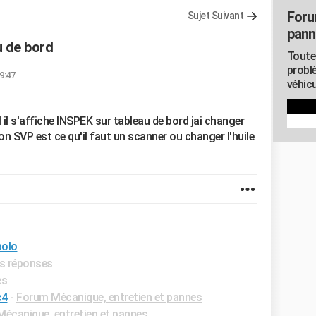
Foru
Sujet Suivant
pann
u de bord
Toute
probl
19:47
véhicu
il s'affiche INSPEK sur tableau de bord jai changer
on SVP est ce qu'il faut un scanner ou changer l'huile
polo
es réponses
es
c4
-
Forum Mécanique, entretien et pannes
écanique, entretien et pannes