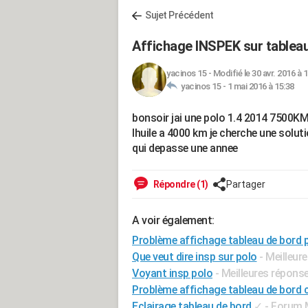
Sujet Précédent
Affichage INSPEK sur tablea
yacinos 15
-
Modifié le 30 avr. 2016 à 
yacinos 15 -
1 mai 2016 à 15:38
bonsoir jai une polo 1.4 2014 7500KM 
lhuile a 4000 km je cherche une soluti
qui depasse une annee
Répondre (1)
Partager
A voir également:
Problème affichage tableau de bord 
Que veut dire insp sur polo
- Meilleur
Voyant insp polo
- Meilleures répons
Problème affichage tableau de bord 
Eclairage tableau de bord
✓
-
Forum M