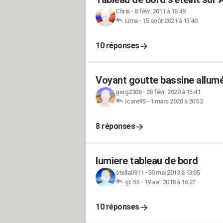
Chris
-
8 févr. 2011 à 16:49
Lima
-
15 août 2021 à 15:40
10 réponses
Voyant goutte bassine allumé 
gerg2306
-
28 févr. 2020 à 15:41
Icare95
-
1 mars 2020 à 20:52
8 réponses
lumiere tableau de bord
stella0911
-
30 mai 2013 à 13:05
gt.55
-
19 avr. 2018 à 16:27
10 réponses