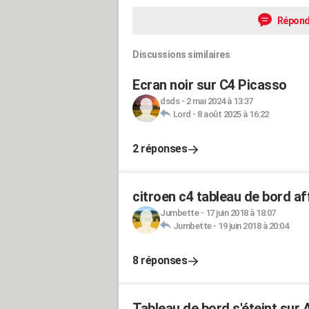
Répond
Discussions similaires
Ecran noir sur C4 Picasso
dsds
-
2 mai 2024 à 13:37
Lord
-
8 août 2025 à 16:22
2 réponses
citroen c4 tableau de bord af
Jumbette
-
17 juin 2018 à 18:07
Jumbette
-
19 juin 2018 à 20:04
8 réponses
Tableau de bord s'éteint sur 