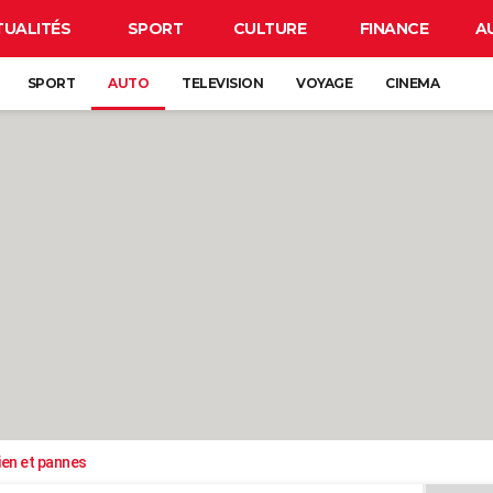
TUALITÉS
SPORT
CULTURE
FINANCE
A
SPORT
AUTO
TELEVISION
VOYAGE
CINEMA
ien et pannes