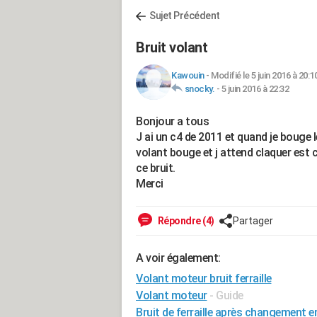
Sujet Précédent
Bruit volant
Kawouin
-
Modifié le 5 juin 2016 à 20:1
snocky.
-
5 juin 2016 à 22:32
Bonjour a tous
J ai un c4 de 2011 et quand je bouge l
volant bouge et j attend claquer est 
ce bruit.
Merci
Répondre (4)
Partager
A voir également:
Volant moteur bruit ferraille
Volant moteur
- Guide
Bruit de ferraille après changement