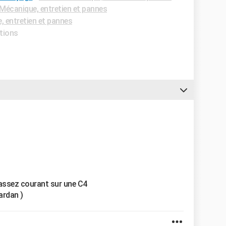
Mécanique, entretien et pannes
 entretien et pannes
ctions
 assez courant sur une C4
ardan )