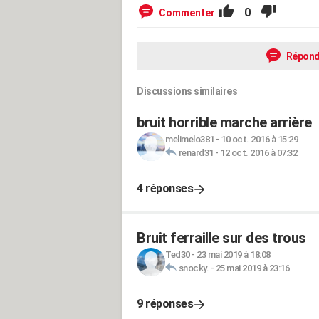
0
Commenter
Répond
Discussions similaires
bruit horrible marche arrière
melimelo381
-
10 oct. 2016 à 15:29
renard31
-
12 oct. 2016 à 07:32
4 réponses
Bruit ferraille sur des trous
Ted30
-
23 mai 2019 à 18:08
snocky.
-
25 mai 2019 à 23:16
9 réponses