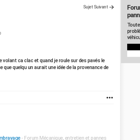
Foru
Sujet Suivant
pann
Toute
probl
0
véhicu
e volant ca clac et quand je roule sur des pavés le
ce que quelqu un aurait une idée de la provenance de
 embrayage
-
Forum Mécanique, entretien et pannes