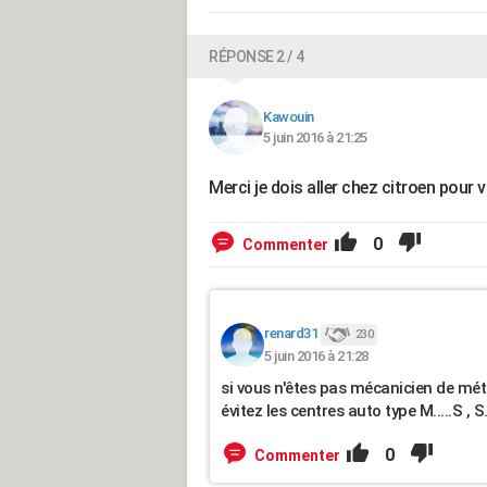
RÉPONSE 2 / 4
Kawouin
5 juin 2016 à 21:25
Merci je dois aller chez citroen pour v
0
Commenter
renard31
230
5 juin 2016 à 21:28
si vous n'êtes pas mécanicien de métie
évitez les centres auto type M.....S , S....
0
Commenter