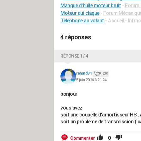
Manque d'huile moteur bruit
-
Forum 
Moteur qui claque
-
Forum Mécanique,
Telephone au volant
- Accueil - Infra
4 réponses
RÉPONSE 1 / 4
renard31
230
5 juin 2016 à 21:24
bonjour
vous avez
soit une coupelle d'amortisseur HS ,
soit un problème de transmission ( c
0
Commenter