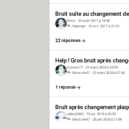
Bruit suite au changement des
Booz
-
23 août 2011 à 18:48
Myemye
-
15 oct. 2017 à 21:22
22 réponses
Help ! Gros bruit après chan
Azenox77
-
21 mars 2024 à 20:59
labricole47
-
22 mars 2024 à 07:43
1 réponse
Bruit après changement plaqu
valery3965
-
13 avr. 2019 à 03:35
labricole47
-
28 juin 2024 à 21:06