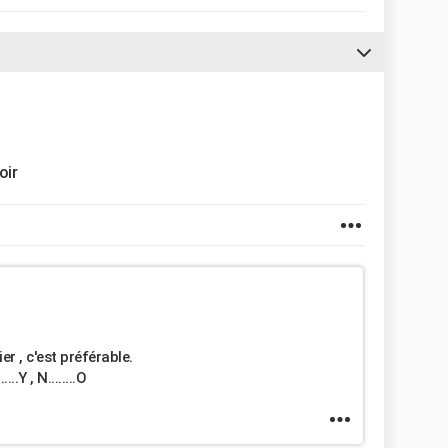
oir
r , c'est préférable.
..Y , N........O