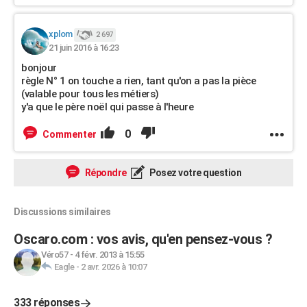
xplom
2 697
21 juin 2016 à 16:23
bonjour
règle N° 1 on touche a rien, tant qu'on a pas la pièce
(valable pour tous les métiers)
y'a que le père noël qui passe à l'heure
0
Commenter
Répondre
Posez votre question
Discussions similaires
Oscaro.com : vos avis, qu'en pensez-vous ?
Véro57
-
4 févr. 2013 à 15:55
Eagle
-
2 avr. 2026 à 10:07
333 réponses