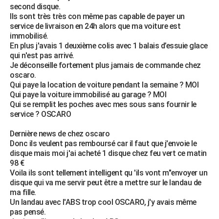
second disque.
City break
Voyage de noces
Climat
Destinations
Voyage nature
Forum
+
PHOTO
Ils sont très très con même pas capable de payer un
service de livraison en 24h alors que ma voiture est
GUIDES D'ACHAT
immobilisé.
En plus j'avais 1 deuxième colis avec 1 balais d’essuie glace
BONS PLANS
qui n'est pas arrivé.
Je déconseille fortement plus jamais de commande chez
CARTE DE VOEUX
oscaro.
Qui paye la location de voiture pendant la semaine ? MOI
Carte Bonne année
Carte Pâques
Carte de Noël
Carte Saint-Valentin
Carte d'anniversaire
DICTIONNAIRE
Qui paye la voiture immobilisé au garage ? MOI
Qui se remplit les poches avec mes sous sans fournir le
Biographies
Expressions
Dictionnaire
Citations
Proverbes
PROGRAMME TV
service ? OSCARO
COPAINS D'AVANT
Dernière news de chez oscaro
Donc ils veulent pas remboursé car il faut que j'envoie le
Se connecter
Collèges
Universités
Service militaire
S'inscrire
Lycées
Primaires
Entreprises
Avis de recherche
AVIS DE DÉCÈS
disque mais moi j'ai acheté 1 disque chez feu vert ce matin
98 €
FORUM
Voila ils sont tellement intelligent qu 'ils vont m"envoyer un
disque qui va me servir peut être a mettre sur le landau de
Lifestyle
Sport
Television
Cinema
Bricolage
Culture
Auto
Voyage
ma fille.
Un landau avec l'ABS trop cool OSCARO, j'y avais même
pas pensé.