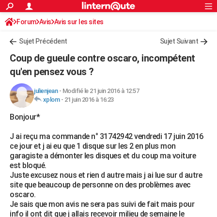
ACTUALITÉS
Forum
Avis
Avis sur les sites
Connexion
S'inscrire
Rechercher
Société
Education
Villes
Politique
Faits Divers
Monde
+
SPORT
Sujet Précédent
Sujet Suivant
Football
Cyclisme
Forum
Coupe du monde 2026
Tennis
Rugby
CULTURE
Coup de gueule contre oscaro, incompétent
TNT
Cinéma
Musique
Programme TV
Streaming
Sorties cinéma
+
qu'en pensez vous ?
FINANCE
Impôts
Immobilier
Banque
Crédit
Retraite
Epargne
Risques naturels par ville
Assurance
AUTO
julienjean
-
Modifié le 21 juin 2016 à 12:57
xplom
-
21 juin 2016 à 16:23
Réserver un essai
Berlines
Forum auto
Essais
Citadines
SUV
+
HIGH-TECH
Bonjour*
Meilleur smartphone
Ordinateurs
Guide high-tech
Mobiles
Internet
Jeux vidéo
+
BRICOLAGE
J ai reçu ma commande n° 31742942 vendredi 17 juin 2016
ce jour et j ai eu que 1 disque sur les 2 en plus mon
Aménagement intérieur
Cuisine
Jardinage
+
Forum
Extérieur
Salle de bains
Rangement
WEEK-END
garagiste a démonter les disques et du coup ma voiture
est bloqué.
Escapades
Expositions
Week-end nature
Guides de France
Patrimoine
Musées
+
LIFESTYLE
Juste excusez nous et rien d autre mais j ai lue sur d autre
site que beaucoup de personne on des problèmes avec
Bien-être
Mode
+
Art de vivre
Loisirs
Modes de vie
SANTE
oscaro.
Je sais que mon avis ne sera pas suivi de fait mais pour
Guide de la santé
Médicaments
+
Alimentation
Maladies
Sommeil
VOYAGE
info il ont dit que j allais recevoir milieu de semaine le