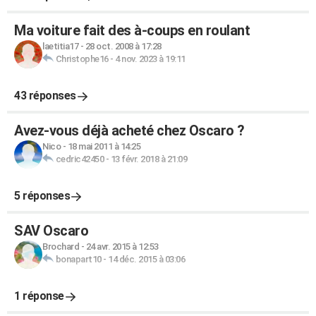
Ma voiture fait des à-coups en roulant
laetitia17
-
28 oct. 2008 à 17:28
Christophe16
-
4 nov. 2023 à 19:11
43 réponses
Avez-vous déjà acheté chez Oscaro ?
Nico
-
18 mai 2011 à 14:25
cedric42450
-
13 févr. 2018 à 21:09
5 réponses
SAV Oscaro
Brochard
-
24 avr. 2015 à 12:53
bonapart10
-
14 déc. 2015 à 03:06
1 réponse