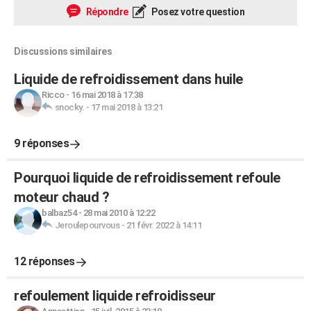
Répondre
Posez votre question
Discussions similaires
Liquide de refroidissement dans huile
Ricco
-
16 mai 2018 à 17:38
snocky.
-
17 mai 2018 à 13:21
9 réponses
Pourquoi liquide de refroidissement refoule
moteur chaud ?
balbaz54
-
28 mai 2010 à 12:22
Jeroulepourvous
-
21 févr. 2022 à 14:11
12 réponses
refoulement liquide refroidisseur