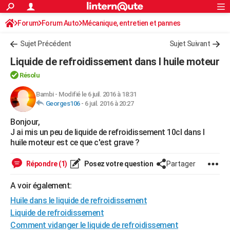
ACTUALITÉS
Forum
Forum Auto
Mécanique, entretien et pannes
Connexion
S'inscrire
Rechercher
Société
Education
Villes
Politique
Faits Divers
Monde
+
SPORT
Sujet Précédent
Sujet Suivant
Football
Cyclisme
Forum
Coupe du monde 2026
Tennis
Rugby
CULTURE
Liquide de refroidissement dans l huile moteur
TNT
Cinéma
Musique
Programme TV
Streaming
Sorties cinéma
+
FINANCE
Résolu
Impôts
Immobilier
Banque
Crédit
Retraite
Epargne
Risques naturels par ville
Assurance
Bambi
-
Modifié le 6 juil. 2016 à 18:31
AUTO
Georges106
-
6 juil. 2016 à 20:27
Réserver un essai
Berlines
Forum auto
Essais
Citadines
SUV
+
HIGH-TECH
Bonjour,
J ai mis un peu de liquide de refroidissement 10cl dans l
Meilleur smartphone
Ordinateurs
Guide high-tech
Mobiles
Internet
Jeux vidéo
+
BRICOLAGE
huile moteur est ce que c'est grave ?
Aménagement intérieur
Cuisine
Jardinage
+
Forum
Extérieur
Salle de bains
Rangement
WEEK-END
Répondre (1)
Posez votre question
Partager
Escapades
Expositions
Week-end nature
Guides de France
Patrimoine
Musées
+
LIFESTYLE
A voir également:
Bien-être
Mode
+
Art de vivre
Loisirs
Modes de vie
Huile dans le liquide de refroidissement
SANTE
Liquide de refroidissement
Guide de la santé
Médicaments
+
Alimentation
Maladies
Sommeil
VOYAGE
Comment vidanger le liquide de refroidissement