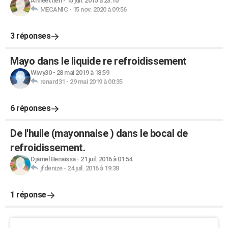
Anneettien
-
15 juil. 2015 à 23:10
MECANIC
-
15 nov. 2020 à 09:56
3 réponses
Mayo dans le liquide re refroidissement
Wiwy30
-
28 mai 2019 à 18:59
renard31
-
29 mai 2019 à 00:35
6 réponses
De l'huile (mayonnaise ) dans le bocal de
refroidissement.
Djamel Benaissa
-
21 juil. 2016 à 01:54
jfdenize
-
24 juil. 2016 à 19:38
1 réponse