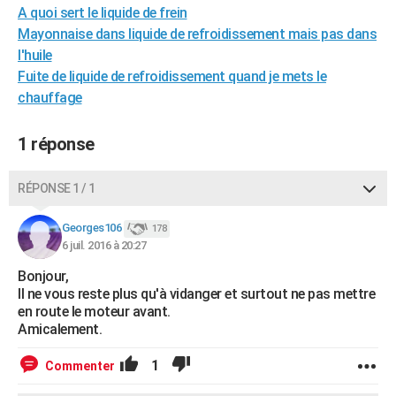
A quoi sert le liquide de frein
City break
Voyage de noces
Climat
Destinations
Voyage nature
Forum
+
PHOTO
Mayonnaise dans liquide de refroidissement mais pas dans
l'huile
GUIDES D'ACHAT
Fuite de liquide de refroidissement quand je mets le
BONS PLANS
chauffage
CARTE DE VOEUX
1 réponse
Carte Bonne année
Carte Pâques
Carte de Noël
Carte Saint-Valentin
Carte d'anniversaire
DICTIONNAIRE
RÉPONSE 1 / 1
Biographies
Expressions
Dictionnaire
Citations
Proverbes
PROGRAMME TV
Georges106
178
COPAINS D'AVANT
6 juil. 2016 à 20:27
Se connecter
Collèges
Universités
Service militaire
S'inscrire
Lycées
Primaires
Entreprises
Avis de recherche
AVIS DE DÉCÈS
Bonjour,
Il ne vous reste plus qu'à vidanger et surtout ne pas mettre
FORUM
en route le moteur avant.
Amicalement.
Lifestyle
Sport
Television
Cinema
Bricolage
Culture
Auto
Voyage
1
Commenter