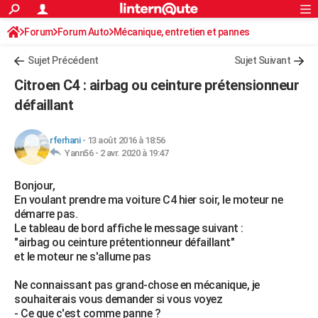
ACTUALITÉS
Forum
Forum Auto
Mécanique, entretien et pannes
Connexion
S'inscrire
Rechercher
Société
Education
Villes
Politique
Faits Divers
Monde
+
SPORT
Sujet Précédent
Sujet Suivant
Football
Cyclisme
Forum
Coupe du monde 2026
Tennis
Rugby
CULTURE
Citroen C4 : airbag ou ceinture prétensionneur
TNT
Cinéma
Musique
Programme TV
Streaming
Sorties cinéma
+
défaillant
FINANCE
Impôts
Immobilier
Banque
Crédit
Retraite
Epargne
Risques naturels par ville
Assurance
AUTO
rferhani
-
13 août 2016 à 18:56
Yann56 -
2 avr. 2020 à 19:47
Réserver un essai
Berlines
Forum auto
Essais
Citadines
SUV
+
HIGH-TECH
Bonjour,
Meilleur smartphone
Ordinateurs
Guide high-tech
Mobiles
Internet
Jeux vidéo
+
BRICOLAGE
En voulant prendre ma voiture C4 hier soir, le moteur ne
démarre pas.
Aménagement intérieur
Cuisine
Jardinage
+
Forum
Extérieur
Salle de bains
Rangement
WEEK-END
Le tableau de bord affiche le message suivant :
"airbag ou ceinture prétentionneur défaillant"
Escapades
Expositions
Week-end nature
Guides de France
Patrimoine
Musées
+
LIFESTYLE
et le moteur ne s'allume pas
Bien-être
Mode
+
Art de vivre
Loisirs
Modes de vie
SANTE
Ne connaissant pas grand-chose en mécanique, je
souhaiterais vous demander si vous voyez
Guide de la santé
Médicaments
+
Alimentation
Maladies
Sommeil
VOYAGE
- Ce que c'est comme panne ?