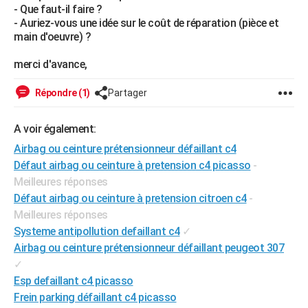
- Que faut-il faire ?
City break
Voyage de noces
Climat
Destinations
Voyage nature
Forum
+
PHOTO
- Auriez-vous une idée sur le coût de réparation (pièce et
main d'oeuvre) ?
GUIDES D'ACHAT
merci d'avance,
BONS PLANS
Répondre (1)
Partager
CARTE DE VOEUX
Carte Bonne année
Carte Pâques
Carte de Noël
Carte Saint-Valentin
Carte d'anniversaire
DICTIONNAIRE
A voir également:
Airbag ou ceinture prétensionneur défaillant c4
Biographies
Expressions
Dictionnaire
Citations
Proverbes
PROGRAMME TV
Défaut airbag ou ceinture à pretension c4 picasso
-
Meilleures réponses
COPAINS D'AVANT
Défaut airbag ou ceinture à pretension citroen c4
-
Se connecter
Collèges
Universités
Service militaire
S'inscrire
Lycées
Primaires
Entreprises
Avis de recherche
AVIS DE DÉCÈS
Meilleures réponses
Systeme antipollution defaillant c4
✓
FORUM
Airbag ou ceinture prétensionneur défaillant peugeot 307
✓
Lifestyle
Sport
Television
Cinema
Bricolage
Culture
Auto
Voyage
Esp defaillant c4 picasso
Frein parking défaillant c4 picasso