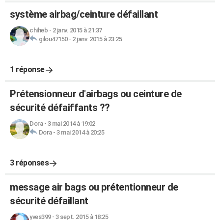
système airbag/ceinture défaillant
chiheb
-
2 janv. 2015 à 21:37
gilou47150
-
2 janv. 2015 à 23:25
1 réponse
Prétensionneur d'airbags ou ceinture de
sécurité défaiffants ??
Dora
-
3 mai 2014 à 19:02
Dora
-
3 mai 2014 à 20:25
3 réponses
message air bags ou prétentionneur de
sécurité défaillant
yves399
-
3 sept. 2015 à 18:25