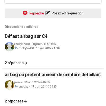
Répondre
Posez votre question
Discussions similaires
Défaut airbag sur C4
rocky57400
-
18 juin 2015 à 14:56
rocky57400
-
18 juin 2015 à 17:09
2 réponses
airbag ou pretentionneur de ceinture defaillant
james
-
16 oct. 2014 à 02:45
snocky.
-
17 oct. 2014 à 09:15
2 réponses