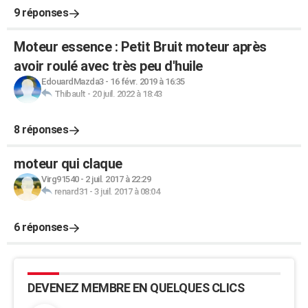
9 réponses
Moteur essence : Petit Bruit moteur après
avoir roulé avec très peu d'huile
EdouardMazda3
-
16 févr. 2019 à 16:35
Thibault
-
20 juil. 2022 à 18:43
8 réponses
moteur qui claque
Virg91540
-
2 juil. 2017 à 22:29
renard31
-
3 juil. 2017 à 08:04
6 réponses
DEVENEZ MEMBRE EN QUELQUES CLICS