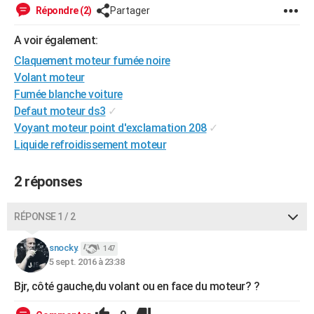
Répondre (2)
Partager
City break
Voyage de noces
Climat
Destinations
Voyage nature
Forum
+
PHOTO
A voir également:
GUIDES D'ACHAT
Claquement moteur fumée noire
BONS PLANS
Volant moteur
Fumée blanche voiture
CARTE DE VOEUX
Defaut moteur ds3
✓
Carte Bonne année
Carte Pâques
Carte de Noël
Carte Saint-Valentin
Carte d'anniversaire
Voyant moteur point d'exclamation 208
✓
DICTIONNAIRE
Liquide refroidissement moteur
Biographies
Expressions
Dictionnaire
Citations
Proverbes
PROGRAMME TV
2 réponses
COPAINS D'AVANT
Se connecter
Collèges
Universités
Service militaire
S'inscrire
Lycées
Primaires
Entreprises
Avis de recherche
AVIS DE DÉCÈS
RÉPONSE 1 / 2
FORUM
snocky.
147
5 sept. 2016 à 23:38
Lifestyle
Sport
Television
Cinema
Bricolage
Culture
Auto
Voyage
Bjr, côté gauche,du volant ou en face du moteur? ?