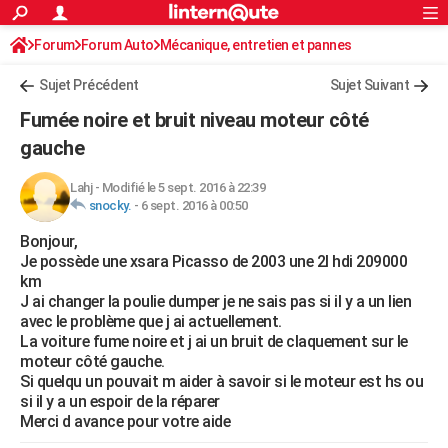
ACTUALITÉS
Forum
Forum Auto
Mécanique, entretien et pannes
Connexion
S'inscrire
Rechercher
Société
Education
Villes
Politique
Faits Divers
Monde
+
SPORT
Sujet Précédent
Sujet Suivant
Football
Cyclisme
Forum
Coupe du monde 2026
Tennis
Rugby
CULTURE
Fumée noire et bruit niveau moteur côté
TNT
Cinéma
Musique
Programme TV
Streaming
Sorties cinéma
+
gauche
FINANCE
Impôts
Immobilier
Banque
Crédit
Retraite
Epargne
Risques naturels par ville
Assurance
AUTO
Lahj
-
Modifié le 5 sept. 2016 à 22:39
snocky.
-
6 sept. 2016 à 00:50
Réserver un essai
Berlines
Forum auto
Essais
Citadines
SUV
+
HIGH-TECH
Bonjour,
Je possède une xsara Picasso de 2003 une 2l hdi 209000
Meilleur smartphone
Ordinateurs
Guide high-tech
Mobiles
Internet
Jeux vidéo
+
BRICOLAGE
km
J ai changer la poulie dumper je ne sais pas si il y a un lien
Aménagement intérieur
Cuisine
Jardinage
+
Forum
Extérieur
Salle de bains
Rangement
WEEK-END
avec le problème que j ai actuellement.
La voiture fume noire et j ai un bruit de claquement sur le
Escapades
Expositions
Week-end nature
Guides de France
Patrimoine
Musées
+
LIFESTYLE
moteur côté gauche.
Si quelqu un pouvait m aider à savoir si le moteur est hs ou
Bien-être
Mode
+
Art de vivre
Loisirs
Modes de vie
SANTE
si il y a un espoir de la réparer
Merci d avance pour votre aide
Guide de la santé
Médicaments
+
Alimentation
Maladies
Sommeil
VOYAGE