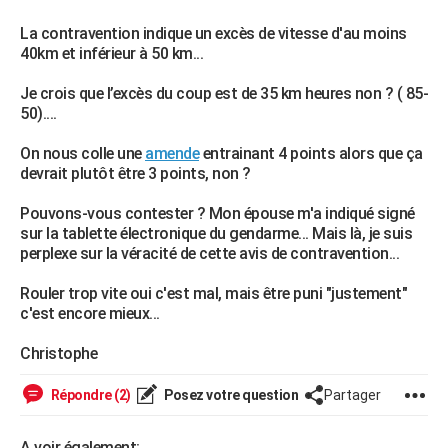
City break
Voyage de noces
Climat
Destinations
Voyage nature
Forum
+
PHOTO
La contravention indique un excès de vitesse d'au moins
40km et inférieur à 50 km...
GUIDES D'ACHAT
Je crois que l’excès du coup est de 35 km heures non ? ( 85-
BONS PLANS
50)....
CARTE DE VOEUX
On nous colle une
amende
entrainant 4 points alors que ça
devrait plutôt être 3 points, non ?
Carte Bonne année
Carte Pâques
Carte de Noël
Carte Saint-Valentin
Carte d'anniversaire
DICTIONNAIRE
Pouvons-vous contester ? Mon épouse m'a indiqué signé
Biographies
Expressions
Dictionnaire
Citations
Proverbes
PROGRAMME TV
sur la tablette électronique du gendarme... Mais là, je suis
perplexe sur la véracité de cette avis de contravention...
COPAINS D'AVANT
Rouler trop vite oui c'est mal, mais être puni "justement"
Se connecter
Collèges
Universités
Service militaire
S'inscrire
Lycées
Primaires
Entreprises
Avis de recherche
AVIS DE DÉCÈS
c'est encore mieux...
FORUM
Christophe
Lifestyle
Sport
Television
Cinema
Bricolage
Culture
Auto
Voyage
Répondre (2)
Posez votre question
Partager
A voir également: