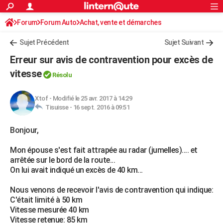
ACTUALITÉS
Forum
Forum Auto
Achat, vente et démarches
Connexion
S'inscrire
Rechercher
Société
Education
Villes
Politique
Faits Divers
Monde
+
SPORT
Démarches administratives
Sujet Précédent
Sujet Suivant
Football
Cyclisme
Forum
Coupe du monde 2026
Tennis
Rugby
CULTURE
Erreur sur avis de contravention pour excès de
TNT
Cinéma
Musique
Programme TV
Streaming
Sorties cinéma
+
vitesse
FINANCE
Résolu
Impôts
Immobilier
Banque
Crédit
Retraite
Epargne
Risques naturels par ville
Assurance
AUTO
Xtof
-
Modifié le 25 avr. 2017 à 14:29
Tisuisse -
16 sept. 2016 à 09:51
Réserver un essai
Berlines
Forum auto
Essais
Citadines
SUV
+
HIGH-TECH
Bonjour,
Meilleur smartphone
Ordinateurs
Guide high-tech
Mobiles
Internet
Jeux vidéo
+
BRICOLAGE
Mon épouse s'est fait attrapée au radar (jumelles).... et
Aménagement intérieur
Cuisine
Jardinage
+
Forum
Extérieur
Salle de bains
Rangement
WEEK-END
arrêtée sur le bord de la route...
On lui avait indiqué un excès de 40 km...
Escapades
Expositions
Week-end nature
Guides de France
Patrimoine
Musées
+
LIFESTYLE
Nous venons de recevoir l'avis de contravention qui indique:
Bien-être
Mode
+
Art de vivre
Loisirs
Modes de vie
SANTE
C'était limité à 50 km
Vitesse mesurée 40 km
Guide de la santé
Médicaments
+
Alimentation
Maladies
Sommeil
VOYAGE
Vitesse retenue: 85 km