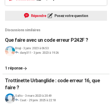
Répondre
Posez votre question
Discussions similaires
Que faire avec un code erreur P242F ?
Braji
-
3 janv. 2023 à 06:53
dany311
-
3 janv. 2023 à 19:26
1 réponse
Trottinette Urbanglide : code erreur 16, que
faire ?
Salto
-
3 mars 2023 à 20:49
Caat
-
29 janv. 2025 à 22:18