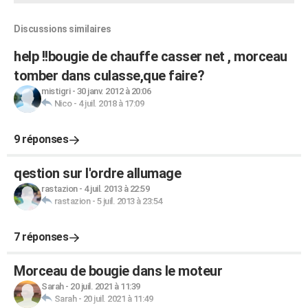
Discussions similaires
help !!bougie de chauffe casser net , morceau
tomber dans culasse,que faire?
mistigri
-
30 janv. 2012 à 20:06
Nico
-
4 juil. 2018 à 17:09
9 réponses
qestion sur l'ordre allumage
rastazion
-
4 juil. 2013 à 22:59
rastazion
-
5 juil. 2013 à 23:54
7 réponses
Morceau de bougie dans le moteur
Sarah
-
20 juil. 2021 à 11:39
Sarah
-
20 juil. 2021 à 11:49