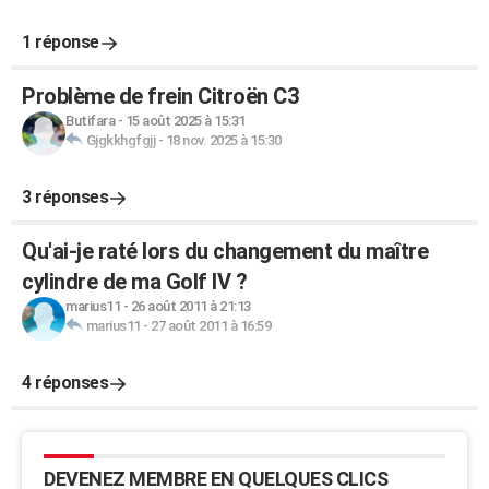
1 réponse
Problème de frein Citroën C3
Butifara
-
15 août 2025 à 15:31
Gjgkkhgfgjj
-
18 nov. 2025 à 15:30
3 réponses
Qu'ai-je raté lors du changement du maître
cylindre de ma Golf IV ?
marius11
-
26 août 2011 à 21:13
marius11
-
27 août 2011 à 16:59
4 réponses
DEVENEZ MEMBRE EN QUELQUES CLICS