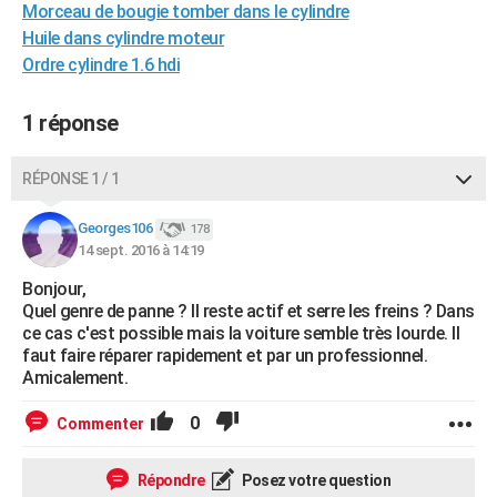
Morceau de bougie tomber dans le cylindre
City break
Voyage de noces
Climat
Destinations
Voyage nature
Forum
+
PHOTO
Huile dans cylindre moteur
Ordre cylindre 1.6 hdi
GUIDES D'ACHAT
BONS PLANS
1 réponse
CARTE DE VOEUX
RÉPONSE 1 / 1
Carte Bonne année
Carte Pâques
Carte de Noël
Carte Saint-Valentin
Carte d'anniversaire
DICTIONNAIRE
Georges106
178
Biographies
Expressions
Dictionnaire
Citations
Proverbes
14 sept. 2016 à 14:19
PROGRAMME TV
Bonjour,
COPAINS D'AVANT
Quel genre de panne ? Il reste actif et serre les freins ? Dans
ce cas c'est possible mais la voiture semble très lourde. Il
Se connecter
Collèges
Universités
Service militaire
S'inscrire
Lycées
Primaires
Entreprises
Avis de recherche
AVIS DE DÉCÈS
faut faire réparer rapidement et par un professionnel.
Amicalement.
FORUM
0
Commenter
Lifestyle
Sport
Television
Cinema
Bricolage
Culture
Auto
Voyage
Répondre
Posez votre question