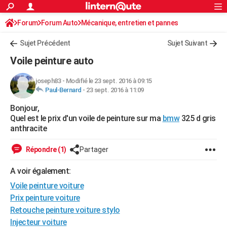
ACTUALITÉS
Forum
Forum Auto
Mécanique, entretien et pannes
Connexion
S'inscrire
Rechercher
Société
Education
Villes
Politique
Faits Divers
Monde
+
SPORT
Sujet Précédent
Sujet Suivant
Football
Cyclisme
Forum
Coupe du monde 2026
Tennis
Rugby
CULTURE
Voile peinture auto
TNT
Cinéma
Musique
Programme TV
Streaming
Sorties cinéma
+
FINANCE
joseph83
-
Modifié le 23 sept. 2016 à 09:15
Paul-Bernard
-
23 sept. 2016 à 11:09
Impôts
Immobilier
Banque
Crédit
Retraite
Epargne
Risques naturels par ville
Assurance
AUTO
Bonjour,
Réserver un essai
Berlines
Forum auto
Essais
Citadines
SUV
+
HIGH-TECH
Quel est le prix d'un voile de peinture sur ma
bmw
325 d gris
anthracite
Meilleur smartphone
Ordinateurs
Guide high-tech
Mobiles
Internet
Jeux vidéo
+
BRICOLAGE
Répondre (1)
Partager
Aménagement intérieur
Cuisine
Jardinage
+
Forum
Extérieur
Salle de bains
Rangement
WEEK-END
A voir également:
Escapades
Expositions
Week-end nature
Guides de France
Patrimoine
Musées
+
LIFESTYLE
Voile peinture voiture
Bien-être
Mode
+
Art de vivre
Loisirs
Modes de vie
Prix peinture voiture
SANTE
Retouche peinture voiture stylo
Guide de la santé
Médicaments
+
Alimentation
Maladies
Sommeil
VOYAGE
Injecteur voiture