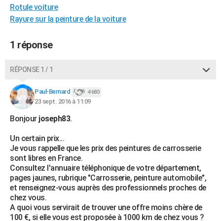
Rotule voiture
City break
Voyage de noces
Climat
Destinations
Voyage nature
Forum
+
PHOTO
Rayure sur la peinture de la voiture
GUIDES D'ACHAT
1 réponse
BONS PLANS
RÉPONSE 1 / 1
CARTE DE VOEUX
Carte Bonne année
Carte Pâques
Carte de Noël
Carte Saint-Valentin
Carte d'anniversaire
DICTIONNAIRE
Paul-Bernard
4 680
23 sept. 2016 à 11:09
Biographies
Expressions
Dictionnaire
Citations
Proverbes
PROGRAMME TV
Bonjour
joseph83
.
COPAINS D'AVANT
Un certain prix...
Je vous rappelle que les prix des peintures de carrosserie
Se connecter
Collèges
Universités
Service militaire
S'inscrire
Lycées
Primaires
Entreprises
Avis de recherche
AVIS DE DÉCÈS
sont libres en France.
Consultez l'annuaire téléphonique de votre département,
FORUM
pages jaunes, rubrique "Carrosserie, peinture automobile",
et renseignez-vous auprès des professionnels proches de
Lifestyle
Sport
Television
Cinema
Bricolage
Culture
Auto
Voyage
chez vous.
A quoi vous servirait de trouver une offre moins chère de
100 €, si elle vous est proposée à 1000 km de chez vous ?