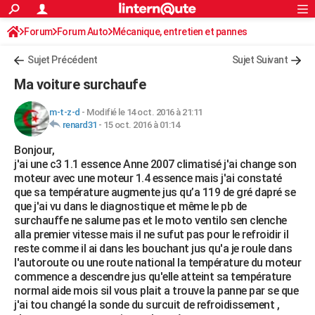
ACTUALITÉS
Forum
Forum Auto
Mécanique, entretien et pannes
Connexion
S'inscrire
Rechercher
Société
Education
Villes
Politique
Faits Divers
Monde
+
SPORT
Sujet Précédent
Sujet Suivant
Football
Cyclisme
Forum
Coupe du monde 2026
Tennis
Rugby
CULTURE
Ma voiture surchaufe
TNT
Cinéma
Musique
Programme TV
Streaming
Sorties cinéma
+
FINANCE
m-t-z-d
-
Modifié le 14 oct. 2016 à 21:11
renard31
-
15 oct. 2016 à 01:14
Impôts
Immobilier
Banque
Crédit
Retraite
Epargne
Risques naturels par ville
Assurance
AUTO
Bonjour,
Réserver un essai
Berlines
Forum auto
Essais
Citadines
SUV
+
HIGH-TECH
j'ai une c3 1.1 essence Anne 2007 climatisé j'ai change son
moteur avec une moteur 1.4 essence mais j'ai constaté
Meilleur smartphone
Ordinateurs
Guide high-tech
Mobiles
Internet
Jeux vidéo
+
BRICOLAGE
que sa température augmente jus qu’a 119 de gré dapré se
que j'ai vu dans le diagnostique et même le pb de
Aménagement intérieur
Cuisine
Jardinage
+
Forum
Extérieur
Salle de bains
Rangement
WEEK-END
surchauffe ne salume pas et le moto ventilo sen clenche
alla premier vitesse mais il ne sufut pas pour le refroidir il
Escapades
Expositions
Week-end nature
Guides de France
Patrimoine
Musées
+
LIFESTYLE
reste comme il ai dans les bouchant jus qu'a je roule dans
l'autoroute ou une route national la température du moteur
Bien-être
Mode
+
Art de vivre
Loisirs
Modes de vie
SANTE
commence a descendre jus qu'elle atteint sa température
normal aide mois sil vous plait a trouve la panne par se que
Guide de la santé
Médicaments
+
Alimentation
Maladies
Sommeil
VOYAGE
j'ai tou changé la sonde du surcuit de refroidissement ,