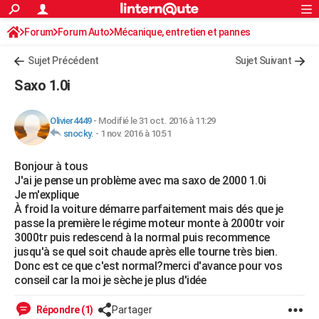
ACTUALITÉS
Forum
Forum Auto
Mécanique, entretien et pannes
Connexion
S'inscrire
Rechercher
Société
Education
Villes
Politique
Faits Divers
Monde
+
SPORT
Sujet Précédent
Sujet Suivant
Football
Cyclisme
Forum
Coupe du monde 2026
Tennis
Rugby
CULTURE
Saxo 1.0i
TNT
Cinéma
Musique
Programme TV
Streaming
Sorties cinéma
+
FINANCE
Olivier4449
-
Modifié le 31 oct. 2016 à 11:29
Impôts
Immobilier
Banque
Crédit
Retraite
Epargne
Risques naturels par ville
Assurance
AUTO
snocky.
-
1 nov. 2016 à 10:51
Réserver un essai
Berlines
Forum auto
Essais
Citadines
SUV
+
HIGH-TECH
Bonjour à tous
J'ai je pense un problème avec ma saxo de 2000 1.0i
Meilleur smartphone
Ordinateurs
Guide high-tech
Mobiles
Internet
Jeux vidéo
+
BRICOLAGE
Je m'explique
À froid la voiture démarre parfaitement mais dés que je
Aménagement intérieur
Cuisine
Jardinage
+
Forum
Extérieur
Salle de bains
Rangement
WEEK-END
passe la première le régime moteur monte à 2000tr voir
3000tr puis redescend à la normal puis recommence
Escapades
Expositions
Week-end nature
Guides de France
Patrimoine
Musées
+
LIFESTYLE
jusqu'à se quel soit chaude après elle tourne très bien.
Donc est ce que c'est normal?merci d'avance pour vos
Bien-être
Mode
+
Art de vivre
Loisirs
Modes de vie
SANTE
conseil car la moi je sèche je plus d'idée
Guide de la santé
Médicaments
+
Alimentation
Maladies
Sommeil
VOYAGE
Répondre (1)
Partager