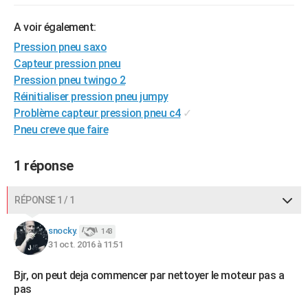
City break
Voyage de noces
Climat
Destinations
Voyage nature
Forum
+
PHOTO
A voir également:
GUIDES D'ACHAT
Pression pneu saxo
Capteur pression pneu
BONS PLANS
Pression pneu twingo 2
Réinitialiser pression pneu jumpy
CARTE DE VOEUX
Problème capteur pression pneu c4
✓
Carte Bonne année
Carte Pâques
Carte de Noël
Carte Saint-Valentin
Carte d'anniversaire
DICTIONNAIRE
Pneu creve que faire
Biographies
Expressions
Dictionnaire
Citations
Proverbes
PROGRAMME TV
1 réponse
COPAINS D'AVANT
RÉPONSE 1 / 1
Se connecter
Collèges
Universités
Service militaire
S'inscrire
Lycées
Primaires
Entreprises
Avis de recherche
AVIS DE DÉCÈS
snocky.
143
FORUM
31 oct. 2016 à 11:51
Lifestyle
Sport
Television
Cinema
Bricolage
Culture
Auto
Voyage
Bjr, on peut deja commencer par nettoyer le moteur pas a
pas