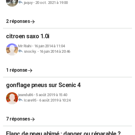
jaquy
-
20 oct. 2021 à 19:00
2 réponses
citroen saxo 1.0i
Mr Riahi
-
16 juin 2014 à 11:04
snocky.
-
16 juin 2014 à 20:46
1 réponse
gonflage pneus sur Scenic 4
jeandu86
-
5 août 2019 à 15:40
Icare95
-
6 août 2019 à 10:24
7 réponses
Flanc de pneu abîmé : danger ou réparable ?