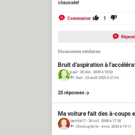
chaussée!
1
Commenter
Répond
Discussions similaires
Bruit d'aspiration à l'accélérat
paul
-
30 déc. 2009 à 18:53
Xavi
-
23 août 2025 à 21:34
25 réponses
Ma voiture fait des à-coups e
laetitia17
-
28 oct. 2008 à 17:28
Christophe16
-
4 nov. 2023 à 19:11