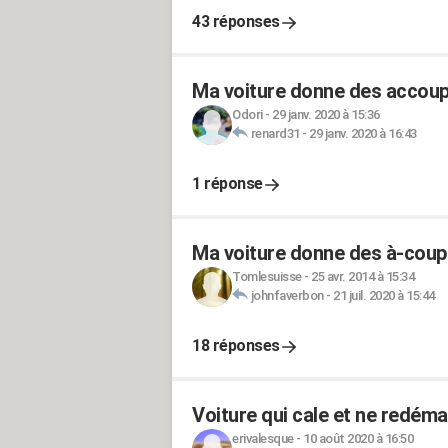
43 réponses
Ma voiture donne des accoup
Odori
-
29 janv. 2020 à 15:36
renard31
-
29 janv. 2020 à 16:43
1 réponse
Ma voiture donne des à-coup
Tomlesuisse
-
25 avr. 2014 à 15:34
johnfaverbon
-
21 juil. 2020 à 15:44
18 réponses
Voiture qui cale et ne redéma
erivalesque
-
10 août 2020 à 16:50