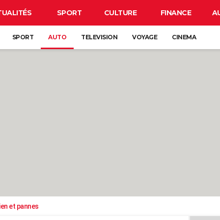
TUALITÉS
SPORT
CULTURE
FINANCE
A
SPORT
AUTO
TELEVISION
VOYAGE
CINEMA
ien et pannes