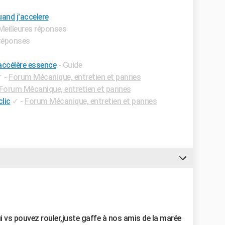
uand j'accelere
 Meilleures réponses
 réponses
accélère essence
- Guide
✓
-
Forum Mécanique, entretien et pannes
Forum Mécanique, entretien et pannes
clic
✓
-
Forum Mécanique, entretien et pannes
ui vs pouvez rouler,juste gaffe à nos amis de la marée