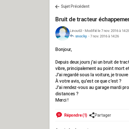
Sujet Précédent
Bruit de tracteur échappeme
Linou63
-
Modifié le 7 nov. 2016 à 14:2
snocky.
-
7 nov. 2016 à 14:26
Bonjour,
Depuis deux jours j'ai un bruit de trac
vibre, principalement au point mort et 
J'ai regardé sous la voiture, je trouv
À votre avis, qu'est ce que c'est ?
J'ai rendez-vous au garage mardi proch
distances ?
Merci !
Répondre (1)
Partager