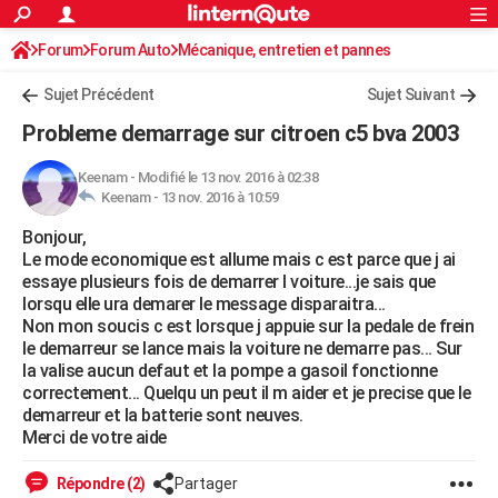
ACTUALITÉS
Forum
Forum Auto
Mécanique, entretien et pannes
Connexion
S'inscrire
Rechercher
Société
Education
Villes
Politique
Faits Divers
Monde
+
SPORT
Sujet Précédent
Sujet Suivant
Football
Cyclisme
Forum
Coupe du monde 2026
Tennis
Rugby
CULTURE
Probleme demarrage sur citroen c5 bva 2003
TNT
Cinéma
Musique
Programme TV
Streaming
Sorties cinéma
+
FINANCE
Keenam
-
Modifié le 13 nov. 2016 à 02:38
Keenam -
13 nov. 2016 à 10:59
Impôts
Immobilier
Banque
Crédit
Retraite
Epargne
Risques naturels par ville
Assurance
AUTO
Bonjour,
Réserver un essai
Berlines
Forum auto
Essais
Citadines
SUV
+
HIGH-TECH
Le mode economique est allume mais c est parce que j ai
essaye plusieurs fois de demarrer l voiture...je sais que
Meilleur smartphone
Ordinateurs
Guide high-tech
Mobiles
Internet
Jeux vidéo
+
BRICOLAGE
lorsqu elle ura demarer le message disparaitra...
Non mon soucis c est lorsque j appuie sur la pedale de frein
Aménagement intérieur
Cuisine
Jardinage
+
Forum
Extérieur
Salle de bains
Rangement
WEEK-END
le demarreur se lance mais la voiture ne demarre pas... Sur
la valise aucun defaut et la pompe a gasoil fonctionne
Escapades
Expositions
Week-end nature
Guides de France
Patrimoine
Musées
+
LIFESTYLE
correctement... Quelqu un peut il m aider et je precise que le
demarreur et la batterie sont neuves.
Bien-être
Mode
+
Art de vivre
Loisirs
Modes de vie
SANTE
Merci de votre aide
Guide de la santé
Médicaments
+
Alimentation
Maladies
Sommeil
VOYAGE
Répondre (2)
Partager