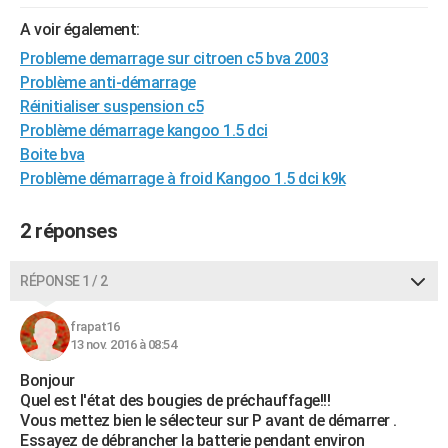
City break
Voyage de noces
Climat
Destinations
Voyage nature
Forum
+
PHOTO
A voir également:
Probleme demarrage sur citroen c5 bva 2003
GUIDES D'ACHAT
Problème anti-démarrage
BONS PLANS
Réinitialiser suspension c5
Problème démarrage kangoo 1.5 dci
CARTE DE VOEUX
Boite bva
Problème démarrage à froid Kangoo 1.5 dci k9k
Carte Bonne année
Carte Pâques
Carte de Noël
Carte Saint-Valentin
Carte d'anniversaire
DICTIONNAIRE
Biographies
Expressions
Dictionnaire
Citations
Proverbes
PROGRAMME TV
2 réponses
COPAINS D'AVANT
RÉPONSE 1 / 2
Se connecter
Collèges
Universités
Service militaire
S'inscrire
Lycées
Primaires
Entreprises
Avis de recherche
AVIS DE DÉCÈS
frapat16
13 nov. 2016 à 08:54
FORUM
Bonjour
Lifestyle
Sport
Television
Cinema
Bricolage
Culture
Auto
Voyage
Quel est l'état des bougies de préchauffage!!!
Vous mettez bien le sélecteur sur P avant de démarrer .
Essayez de débrancher la batterie pendant environ