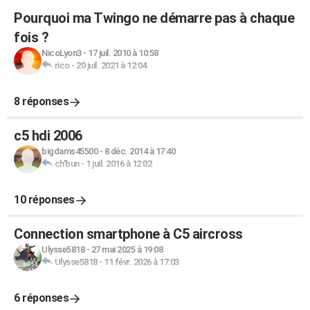
Pourquoi ma Twingo ne démarre pas à chaque
fois ?
NicoLyon3
-
17 juil. 2010 à 10:58
rico
-
20 juil. 2021 à 12:04
8 réponses
c5 hdi 2006
bigdams45500
-
8 déc. 2014 à 17:40
ch'bun
-
1 juil. 2016 à 12:02
10 réponses
Connection smartphone à C5 aircross
Ulysse5818
-
27 mai 2025 à 19:08
Ulysse5818
-
11 févr. 2026 à 17:03
6 réponses