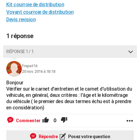
Kit courroie de distribution
City break
Voyage de noces
Climat
Destinations
Voyage nature
Forum
+
PHOTO
Voyant courroie de distribution
Devis revision
GUIDES D'ACHAT
BONS PLANS
1 réponse
CARTE DE VOEUX
RÉPONSE 1 / 1
Carte Bonne année
Carte Pâques
Carte de Noël
Carte Saint-Valentin
Carte d'anniversaire
DICTIONNAIRE
frapat16
Biographies
Expressions
Dictionnaire
Citations
Proverbes
PROGRAMME TV
20 nov. 2016 à 18:18
Bonjour
COPAINS D'AVANT
Vérifier sur le carnet d'entretien et le carnet d'utilisation du
Se connecter
Collèges
Universités
Service militaire
S'inscrire
Lycées
Primaires
Entreprises
Avis de recherche
véhicule, en général, deux critères : l'âge et le kilométrage
AVIS DE DÉCÈS
du véhicule ( le premier des deux termes échu est à prendre
en considération)
FORUM
Lifestyle
Sport
Television
Cinema
Bricolage
Culture
Auto
Voyage
0
Commenter
Répondre
Posez votre question