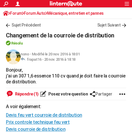
ACTUALITÉS
Forum
Forum Auto
Mécanique, entretien et pannes
Connexion
S'inscrire
Rechercher
Société
Education
Villes
Politique
Faits Divers
Monde
+
SPORT
Sujet Précédent
Sujet Suivant
Football
Cyclisme
Forum
Coupe du monde 2026
Tennis
Rugby
CULTURE
Changement de la courroie de distribution
TNT
Cinéma
Musique
Programme TV
Streaming
Sorties cinéma
+
FINANCE
Résolu
Impôts
Immobilier
Banque
Crédit
Retraite
Epargne
Risques naturels par ville
Assurance
nono
-
Modifié le 20 nov. 2016 à 18:01
AUTO
frapat16 -
20 nov. 2016 à 18:18
Réserver un essai
Berlines
Forum auto
Essais
Citadines
SUV
+
HIGH-TECH
Bonjour,
j'ai un 307 1,6 essence 110 cv quand je doit faire la courroie
Meilleur smartphone
Ordinateurs
Guide high-tech
Mobiles
Internet
Jeux vidéo
+
BRICOLAGE
de distribution.
Aménagement intérieur
Cuisine
Jardinage
+
Forum
Extérieur
Salle de bains
Rangement
WEEK-END
Répondre (1)
Posez votre question
Partager
Escapades
Expositions
Week-end nature
Guides de France
Patrimoine
Musées
+
LIFESTYLE
A voir également:
Bien-être
Mode
+
Art de vivre
Loisirs
Modes de vie
Devis feu vert courroie de distribution
SANTE
Prix controle technique feu vert
Guide de la santé
Médicaments
+
Alimentation
Maladies
Sommeil
VOYAGE
Devis courroie de distribution