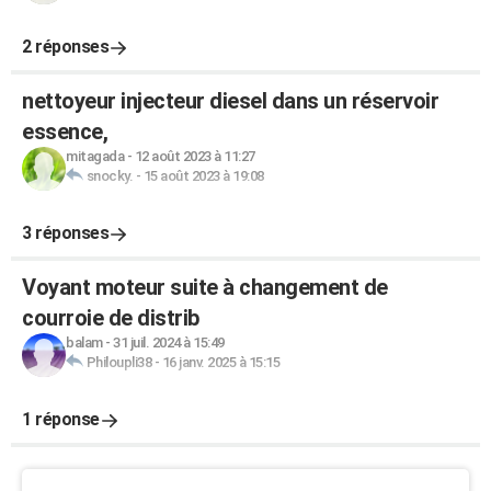
2 réponses
nettoyeur injecteur diesel dans un réservoir
essence,
mitagada
-
12 août 2023 à 11:27
snocky.
-
15 août 2023 à 19:08
3 réponses
Voyant moteur suite à changement de
courroie de distrib
balam
-
31 juil. 2024 à 15:49
Philoupli38
-
16 janv. 2025 à 15:15
1 réponse