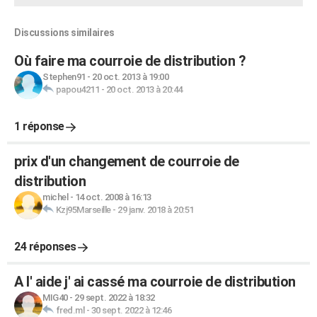
Discussions similaires
Où faire ma courroie de distribution ?
Stephen91
-
20 oct. 2013 à 19:00
papou4211
-
20 oct. 2013 à 20:44
1 réponse
prix d'un changement de courroie de
distribution
michel
-
14 oct. 2008 à 16:13
Kzj95Marseille
-
29 janv. 2018 à 20:51
24 réponses
A l' aide j' ai cassé ma courroie de distribution
MIG40
-
29 sept. 2022 à 18:32
fred.ml
-
30 sept. 2022 à 12:46