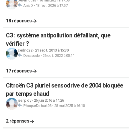
Jeremdu93
-
16 mai 2021 à 17:58
AniaD
-
13 févr. 2026 à 17:57
18 réponses
C3 : système antipollution défaillant, que
vérifier ?
cedric22
-
21 sept. 2013 à 15:30
Dessoude
-
26 oct. 2022 à 00:11
17 réponses
Citroën C3 pluriel sensodrive de 2004 bloquée
par temps chaud
jeanpidy
-
26 juin 2016 à 11:26
PhoqueDelicat93
-
28 mai 2025 à 16:10
2 réponses