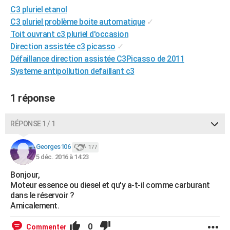
C3 pluriel etanol
City break
Voyage de noces
Climat
Destinations
Voyage nature
Forum
+
PHOTO
C3 pluriel problème boite automatique
✓
GUIDES D'ACHAT
Toit ouvrant c3 pluriel d'occasion
Direction assistée c3 picasso
✓
BONS PLANS
Défaillance direction assistée C3Picasso de 2011
Systeme antipollution defaillant c3
CARTE DE VOEUX
Carte Bonne année
Carte Pâques
Carte de Noël
Carte Saint-Valentin
Carte d'anniversaire
DICTIONNAIRE
1 réponse
Biographies
Expressions
Dictionnaire
Citations
Proverbes
PROGRAMME TV
RÉPONSE 1 / 1
COPAINS D'AVANT
Georges106
177
Se connecter
Collèges
Universités
Service militaire
S'inscrire
Lycées
Primaires
Entreprises
Avis de recherche
5 déc. 2016 à 14:23
AVIS DE DÉCÈS
Bonjour,
FORUM
Moteur essence ou diesel et qu'y a-t-il comme carburant
dans le réservoir ?
Lifestyle
Sport
Television
Cinema
Bricolage
Culture
Auto
Voyage
Amicalement.
0
Commenter