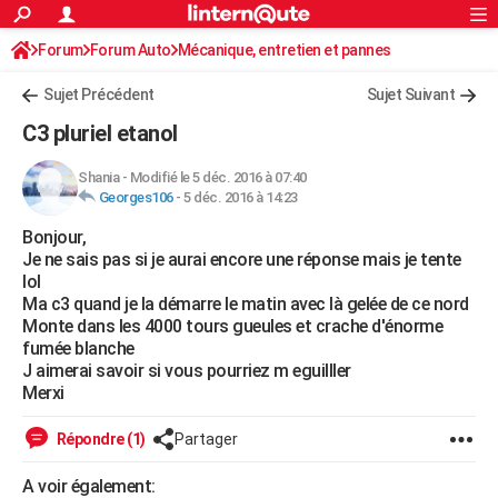
ACTUALITÉS
Forum
Forum Auto
Mécanique, entretien et pannes
Connexion
S'inscrire
Rechercher
Société
Education
Villes
Politique
Faits Divers
Monde
+
SPORT
Sujet Précédent
Sujet Suivant
Football
Cyclisme
Forum
Coupe du monde 2026
Tennis
Rugby
CULTURE
C3 pluriel etanol
TNT
Cinéma
Musique
Programme TV
Streaming
Sorties cinéma
+
FINANCE
Shania
-
Modifié le 5 déc. 2016 à 07:40
Georges106
-
5 déc. 2016 à 14:23
Impôts
Immobilier
Banque
Crédit
Retraite
Epargne
Risques naturels par ville
Assurance
AUTO
Bonjour,
Réserver un essai
Berlines
Forum auto
Essais
Citadines
SUV
+
HIGH-TECH
Je ne sais pas si je aurai encore une réponse mais je tente
lol
Meilleur smartphone
Ordinateurs
Guide high-tech
Mobiles
Internet
Jeux vidéo
+
BRICOLAGE
Ma c3 quand je la démarre le matin avec là gelée de ce nord
Monte dans les 4000 tours gueules et crache d'énorme
Aménagement intérieur
Cuisine
Jardinage
+
Forum
Extérieur
Salle de bains
Rangement
WEEK-END
fumée blanche
J aimerai savoir si vous pourriez m eguilller
Escapades
Expositions
Week-end nature
Guides de France
Patrimoine
Musées
+
LIFESTYLE
Merxi
Bien-être
Mode
+
Art de vivre
Loisirs
Modes de vie
SANTE
Répondre (1)
Partager
Guide de la santé
Médicaments
+
Alimentation
Maladies
Sommeil
VOYAGE
A voir également: