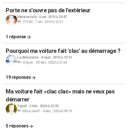
Porte ne s’ouvre pas de l’extérieur
Mimirastafa
-
6 avr. 2019 à 20:47
21TXE
-
7 avr. 2019 à 12:21
1 réponse
Pourquoi ma voiture fait 'clac' au démarrage ?
La débutante
-
8 sept. 2010 à 10:13
Stipax
-
20 déc. 2022 à 21:36
19 réponses
Ma voiture fait «clac clac» mais ne veux pas
démarrer
Yaya9
-
2 déc. 2024 à 22:33
labricole47
-
4 déc. 2024 à 09:19
5 réponses