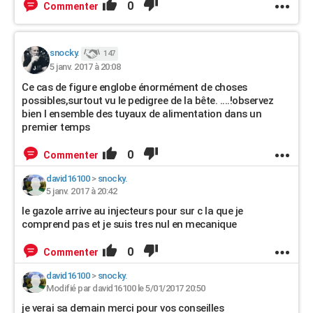
0
Commenter
snocky.
147
5 janv. 2017 à 20:08
Ce cas de figure englobe énormément de choses
possibles,surtout vu le pedigree de la bête. ....!observez
bien l ensemble des tuyaux de alimentation dans un
premier temps
0
Commenter
david16100
>
snocky.
5 janv. 2017 à 20:42
le gazole arrive au injecteurs pour sur c la que je
comprend pas et je suis tres nul en mecanique
0
Commenter
david16100
>
snocky.
Modifié par david16100 le 5/01/2017 20:50
je verai sa demain merci pour vos conseilles