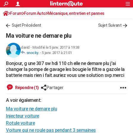
ACTUALITÉS
Forum
Forum Auto
Mécanique, entretien et pannes
Connexion
S'inscrire
Rechercher
Société
Education
Villes
Politique
Faits Divers
Monde
+
SPORT
Sujet Précédent
Sujet Suivant
Football
Cyclisme
Forum
Coupe du monde 2026
Tennis
Rugby
CULTURE
Ma voiture ne demare plu
TNT
Cinéma
Musique
Programme TV
Streaming
Sorties cinéma
+
FINANCE
david
-
Modifié le 5 janv. 2017 à 19:38
snocky.
-
5 janv. 2017 à 21:01
Impôts
Immobilier
Banque
Crédit
Retraite
Epargne
Risques naturels par ville
Assurance
AUTO
Bonjour, g une 307 sw hdi 110 ch elle ne demare plu j'ai
Réserver un essai
Berlines
Forum auto
Essais
Citadines
SUV
+
HIGH-TECH
changer la pompe de gavage les bougie le filtre a gazole la
batterie mais rien i fait.auriez vous une solution svp.merci
Meilleur smartphone
Ordinateurs
Guide high-tech
Mobiles
Internet
Jeux vidéo
+
BRICOLAGE
Répondre (1)
Partager
Aménagement intérieur
Cuisine
Jardinage
+
Forum
Extérieur
Salle de bains
Rangement
WEEK-END
A voir également:
Escapades
Expositions
Week-end nature
Guides de France
Patrimoine
Musées
+
LIFESTYLE
Ma voiture ne demare plu
Bien-être
Mode
+
Art de vivre
Loisirs
Modes de vie
Injecteur voiture
SANTE
Rotule voiture
Guide de la santé
Médicaments
+
Alimentation
Maladies
Sommeil
VOYAGE
Voiture qui ne roule pas pendant 3 semaines