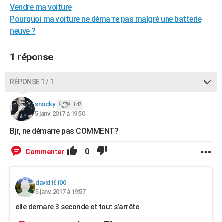
Vendre ma voiture
City break
Voyage de noces
Climat
Destinations
Voyage nature
Forum
+
PHOTO
Pourquoi ma voiture ne démarre pas malgré une batterie
neuve ?
GUIDES D'ACHAT
BONS PLANS
1 réponse
CARTE DE VOEUX
RÉPONSE 1 / 1
Carte Bonne année
Carte Pâques
Carte de Noël
Carte Saint-Valentin
Carte d'anniversaire
DICTIONNAIRE
snocky.
147
Biographies
Expressions
Dictionnaire
Citations
Proverbes
PROGRAMME TV
5 janv. 2017 à 19:50
Bjr, ne démarre pas COMMENT?
COPAINS D'AVANT
Se connecter
Collèges
Universités
Service militaire
S'inscrire
Lycées
Primaires
Entreprises
Avis de recherche
0
Commenter
AVIS DE DÉCÈS
FORUM
david16100
Lifestyle
Sport
Television
Cinema
Bricolage
Culture
Auto
Voyage
5 janv. 2017 à 19:57
elle demare 3 seconde et tout s’arrête