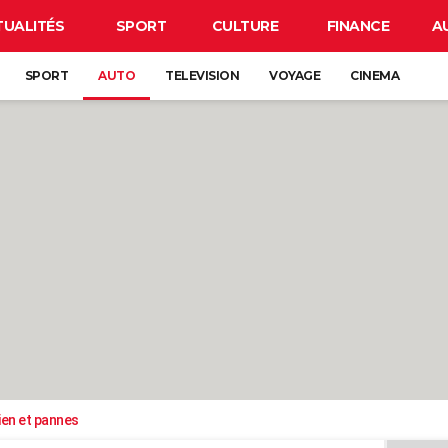
TUALITÉS
SPORT
CULTURE
FINANCE
A
SPORT
AUTO
TELEVISION
VOYAGE
CINEMA
ien et pannes