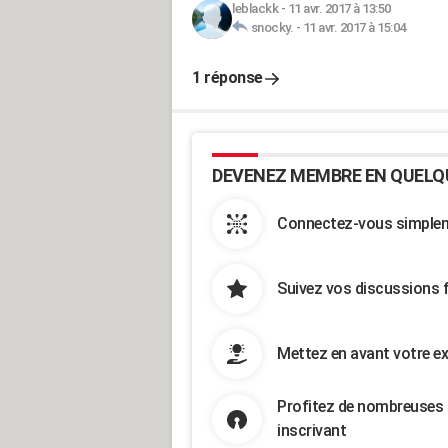
leblackk
-
11 avr. 2017 à 13:50
snocky.
-
11 avr. 2017 à 15:04
1 réponse
DEVENEZ MEMBRE EN QUELQ
Connectez-vous simpleme
Suivez vos discussions 
Mettez en avant votre ex
Profitez de nombreuses 
inscrivant