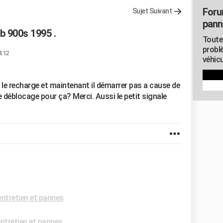
Foru
Sujet Suivant
pann
b 900s 1995 .
Toute
probl
4:12
véhicu
it le recharge et maintenant il démarrer pas a cause de
e déblocage pour ça? Merci. Aussi le petit signale
ntretien et pannes
ntretien et pannes