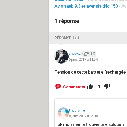
Avis saab 9.3 et avensis d4d 150
-
Av
1 réponse
RÉPONSE 1 / 1
snocky.
147
6 janv. 2017 à 14:54
Tension de cette batterie "rechargée 
0
Commenter
thedrenne
6 janv. 2017 à 15:36
ok mon mari a trouver une solution. i