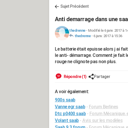
Sujet Précédent
Anti demarrage dans une saa
thedrenne
-
Modifié le 6 janv. 2017 à 1
thedrenne
-
6 janv. 2017 à 15:36
Le batterie était epuisse alors j ai fa
le anti- démarrage. Comment je fait l
rouge ne clignote pas non plus.
Répondre (1)
Partager
A voir également:
900s saab
Vanne egr saab
-
Forum Berlines
Dtc p0400 saab
-
Forum Mécanique, e
Volant saab
-
Avis sur les modèles
Saab 9.3 forum
-
Forum Mécanique, e