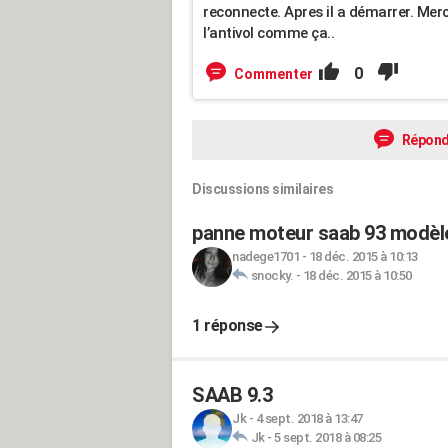
reconnecte. Apres il a démarrer. Me
l’antivol comme ça..
0
Commenter
Répond
Discussions similaires
panne moteur saab 93 modèl
nadege1701
-
18 déc. 2015 à 10:13
snocky.
-
18 déc. 2015 à 10:50
1 réponse
SAAB 9.3
Jk
-
4 sept. 2018 à 13:47
Jk
-
5 sept. 2018 à 08:25