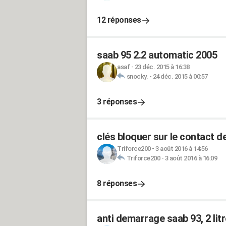
12 réponses
saab 95 2.2 automatic 2005
asaf
-
23 déc. 2015 à 16:38
snocky.
-
24 déc. 2015 à 00:57
3 réponses
clés bloquer sur le contact 
Triforce200
-
3 août 2016 à 14:56
Triforce200
-
3 août 2016 à 16:09
8 réponses
anti demarrage saab 93, 2 lit