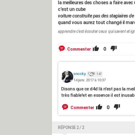
la meilleures des choses a faire avec u
c'est un cube
voiture construite pas des stagiaires d
quand vous aurez tout changé il mar
apprendre c'est écouter ceux qui savent et ig
0
Commenter
snocky.
147
14 janv. 2017 à 10:37
Disons que ce d4d là n'est pas la meil
très fiable!et en essence il est inusab
0
Commenter
RÉPONSE 2 / 2