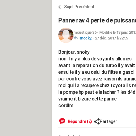
Sujet Précédent
Panne rav 4 perte de puissan
moustique 36
-
Modifié le 13 janv. 201
snocky.
-
27 déc. 2017 à 22:55
Bonjour, snoky
non il n y a plus de voyants allumes.
avant la reparation du turbo il y avai
ensuite il y a eu celui du filtre a gasol
par contre vous avez raison ils auraie
moi qui l a recupere chez toyota ils ne
la pompe hp peut elle lacher ? les d4
vraiment bizare cette panne
cordlm
Répondre (2)
Partager