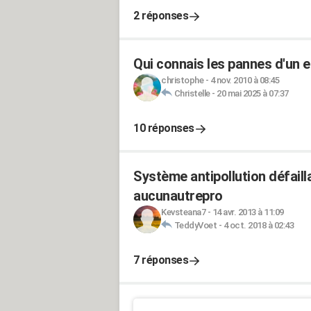
2 réponses
Qui connais les pannes d'un 
christophe
-
4 nov. 2010 à 08:45
Christelle
-
20 mai 2025 à 07:37
10 réponses
Système antipollution défaill
aucunautrepro
Kevsteana7
-
14 avr. 2013 à 11:09
TeddyVoet
-
4 oct. 2018 à 02:43
7 réponses