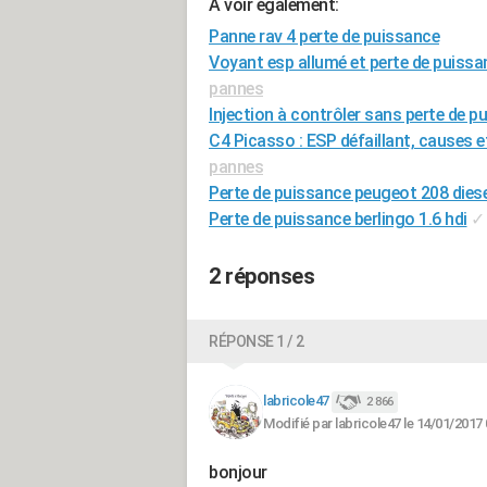
A voir également:
Panne rav 4 perte de puissance
Voyant esp allumé et perte de puiss
pannes
Injection à contrôler sans perte de p
C4 Picasso : ESP défaillant, causes e
pannes
Perte de puissance peugeot 208 diese
Perte de puissance berlingo 1.6 hdi
✓
2 réponses
RÉPONSE 1 / 2
labricole47
2 866
Modifié par labricole47 le 14/01/2017 
bonjour