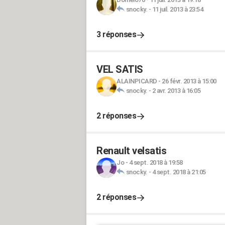
snocky.
-
11 juil. 2013 à 23:54
3 réponses
VEL SATIS
ALAINPICARD
-
26 févr. 2013 à 15:00
snocky.
-
2 avr. 2013 à 16:05
2 réponses
Renault velsatis
Jo
-
4 sept. 2018 à 19:58
snocky.
-
4 sept. 2018 à 21:05
2 réponses