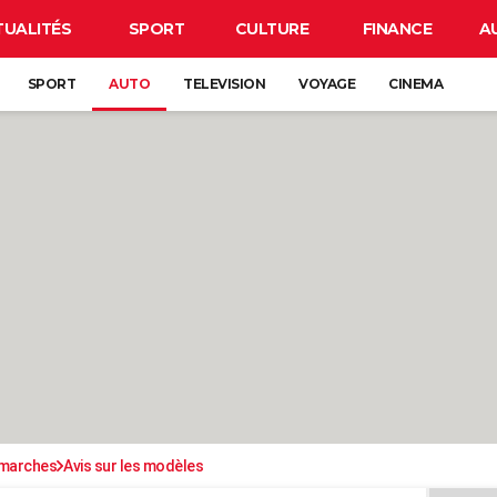
TUALITÉS
SPORT
CULTURE
FINANCE
A
SPORT
AUTO
TELEVISION
VOYAGE
CINEMA
émarches
Avis sur les modèles