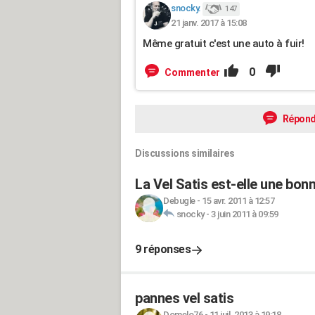
snocky.
147
21 janv. 2017 à 15:08
Même gratuit c'est une auto à fuir!
0
Commenter
Répond
Discussions similaires
La Vel Satis est-elle une bon
Debugle
-
15 avr. 2011 à 12:57
snocky
-
3 juin 2011 à 09:59
9 réponses
pannes vel satis
Domelo76
-
11 juil. 2013 à 19:18