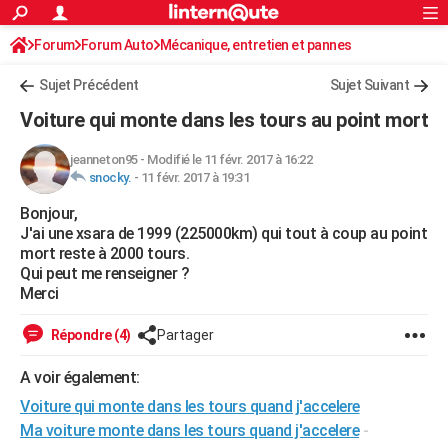
ACTUALITÉS
Forum
Forum Auto
Mécanique, entretien et pannes
Connexion
S'inscrire
Rechercher
Société
Education
Villes
Politique
Faits Divers
Monde
+
SPORT
Sujet Précédent
Sujet Suivant
Football
Cyclisme
Forum
Coupe du monde 2026
Tennis
Rugby
CULTURE
Voiture qui monte dans les tours au point mort
TNT
Cinéma
Musique
Programme TV
Streaming
Sorties cinéma
+
FINANCE
jeanneton95
-
Modifié le 11 févr. 2017 à 16:22
snocky.
-
11 févr. 2017 à 19:31
Impôts
Immobilier
Banque
Crédit
Retraite
Epargne
Risques naturels par ville
Assurance
AUTO
Bonjour,
Réserver un essai
Berlines
Forum auto
Essais
Citadines
SUV
+
HIGH-TECH
J'ai une xsara de 1999 (225000km) qui tout à coup au point
mort reste à 2000 tours.
Meilleur smartphone
Ordinateurs
Guide high-tech
Mobiles
Internet
Jeux vidéo
+
BRICOLAGE
Qui peut me renseigner ?
Merci
Aménagement intérieur
Cuisine
Jardinage
+
Forum
Extérieur
Salle de bains
Rangement
WEEK-END
Répondre (4)
Partager
Escapades
Expositions
Week-end nature
Guides de France
Patrimoine
Musées
+
LIFESTYLE
A voir également:
Bien-être
Mode
+
Art de vivre
Loisirs
Modes de vie
SANTE
Voiture qui monte dans les tours quand j'accelere
Guide de la santé
Médicaments
+
Alimentation
Maladies
Sommeil
Ma voiture monte dans les tours quand j'accelere
-
VOYAGE