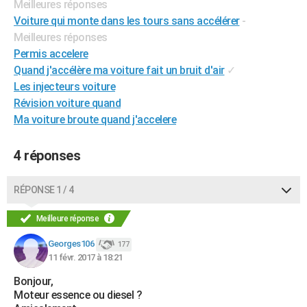
Meilleures réponses
City break
Voyage de noces
Climat
Destinations
Voyage nature
Forum
+
PHOTO
Voiture qui monte dans les tours sans accélérer
-
Meilleures réponses
GUIDES D'ACHAT
Permis accelere
Quand j'accélère ma voiture fait un bruit d'air
✓
BONS PLANS
Les injecteurs voiture
CARTE DE VOEUX
Révision voiture quand
Ma voiture broute quand j'accelere
Carte Bonne année
Carte Pâques
Carte de Noël
Carte Saint-Valentin
Carte d'anniversaire
DICTIONNAIRE
Biographies
Expressions
Dictionnaire
Citations
Proverbes
4 réponses
PROGRAMME TV
COPAINS D'AVANT
RÉPONSE 1 / 4
Se connecter
Collèges
Universités
Service militaire
S'inscrire
Lycées
Primaires
Entreprises
Avis de recherche
AVIS DE DÉCÈS
Meilleure réponse
FORUM
Georges106
177
11 févr. 2017 à 18:21
Lifestyle
Sport
Television
Cinema
Bricolage
Culture
Auto
Voyage
Bonjour,
Moteur essence ou diesel ?