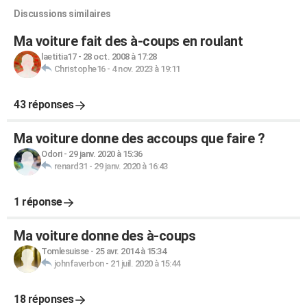
Discussions similaires
Ma voiture fait des à-coups en roulant
laetitia17
-
28 oct. 2008 à 17:28
Christophe16
-
4 nov. 2023 à 19:11
43 réponses
Ma voiture donne des accoups que faire ?
Odori
-
29 janv. 2020 à 15:36
renard31
-
29 janv. 2020 à 16:43
1 réponse
Ma voiture donne des à-coups
Tomlesuisse
-
25 avr. 2014 à 15:34
johnfaverbon
-
21 juil. 2020 à 15:44
18 réponses