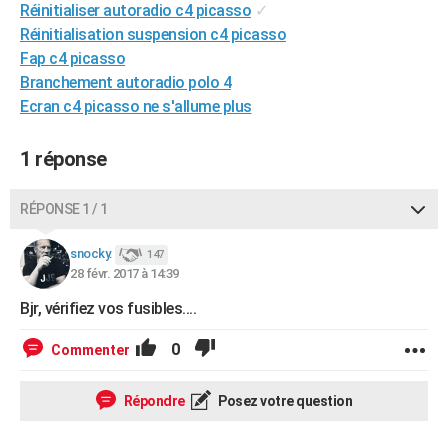
Réinitialiser autoradio c4 picasso
✓
City break
Voyage de noces
Climat
Destinations
Voyage nature
Forum
+
PHOTO
Réinitialisation suspension c4 picasso
Fap c4 picasso
GUIDES D'ACHAT
Branchement autoradio polo 4
BONS PLANS
Ecran c4 picasso ne s'allume plus
CARTE DE VOEUX
1 réponse
Carte Bonne année
Carte Pâques
Carte de Noël
Carte Saint-Valentin
Carte d'anniversaire
DICTIONNAIRE
RÉPONSE 1 / 1
Biographies
Expressions
Dictionnaire
Citations
Proverbes
PROGRAMME TV
snocky.
147
COPAINS D'AVANT
28 févr. 2017 à 14:39
Se connecter
Collèges
Universités
Service militaire
S'inscrire
Lycées
Primaires
Entreprises
Avis de recherche
Bjr, vérifiez vos fusibles....
AVIS DE DÉCÈS
FORUM
0
Commenter
Lifestyle
Sport
Television
Cinema
Bricolage
Culture
Auto
Voyage
Répondre
Posez votre question