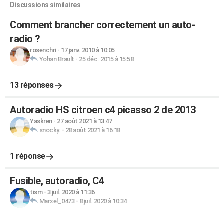
Discussions similaires
Comment brancher correctement un auto-
radio ?
rosenchri
-
17 janv. 2010 à 10:05
Yohan Brault
-
25 déc. 2015 à 15:58
13 réponses
Autoradio HS citroen c4 picasso 2 de 2013
Yaskren
-
27 août 2021 à 13:47
snocky.
-
28 août 2021 à 16:18
1 réponse
Fusible, autoradio, C4
tism
-
3 juil. 2020 à 11:36
Marxel_0473
-
8 juil. 2020 à 10:34