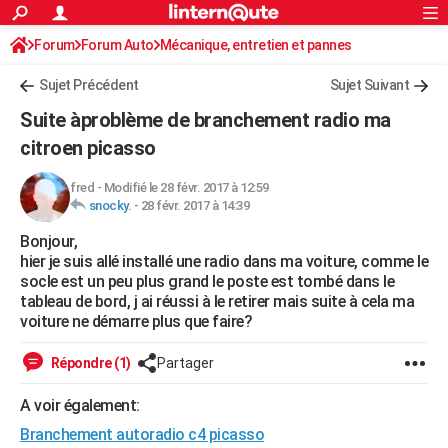
ACTUALITÉS
Forum
Forum Auto
Mécanique, entretien et pannes
Connexion
S'inscrire
Rechercher
Société
Education
Villes
Politique
Faits Divers
Monde
+
SPORT
Sujet Précédent
Sujet Suivant
Football
Cyclisme
Forum
Coupe du monde 2026
Tennis
Rugby
CULTURE
Suite àproblème de branchement radio ma
TNT
Cinéma
Musique
Programme TV
Streaming
Sorties cinéma
+
citroen picasso
FINANCE
Impôts
Immobilier
Banque
Crédit
Retraite
Epargne
Risques naturels par ville
Assurance
AUTO
fred
-
Modifié le 28 févr. 2017 à 12:59
snocky.
-
28 févr. 2017 à 14:39
Réserver un essai
Berlines
Forum auto
Essais
Citadines
SUV
+
HIGH-TECH
Bonjour,
hier je suis allé installé une radio dans ma voiture, comme le
Meilleur smartphone
Ordinateurs
Guide high-tech
Mobiles
Internet
Jeux vidéo
+
BRICOLAGE
socle est un peu plus grand le poste est tombé dans le
tableau de bord, j ai réussi à le retirer mais suite à cela ma
Aménagement intérieur
Cuisine
Jardinage
+
Forum
Extérieur
Salle de bains
Rangement
WEEK-END
voiture ne démarre plus que faire?
Escapades
Expositions
Week-end nature
Guides de France
Patrimoine
Musées
+
LIFESTYLE
Répondre (1)
Partager
Bien-être
Mode
+
Art de vivre
Loisirs
Modes de vie
SANTE
A voir également:
Guide de la santé
Médicaments
+
Alimentation
Maladies
Sommeil
VOYAGE
Branchement autoradio c4 picasso