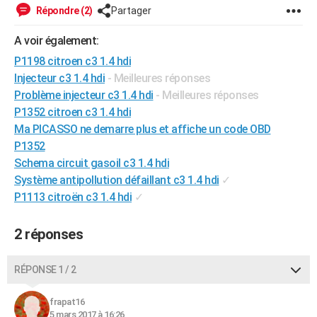
Répondre (2)
Partager
City break
Voyage de noces
Climat
Destinations
Voyage nature
Forum
+
PHOTO
A voir également:
GUIDES D'ACHAT
P1198 citroen c3 1.4 hdi
BONS PLANS
Injecteur c3 1.4 hdi
- Meilleures réponses
Problème injecteur c3 1.4 hdi
- Meilleures réponses
CARTE DE VOEUX
P1352 citroen c3 1.4 hdi
Carte Bonne année
Carte Pâques
Carte de Noël
Carte Saint-Valentin
Carte d'anniversaire
Ma PICASSO ne demarre plus et affiche un code OBD
DICTIONNAIRE
P1352
Biographies
Expressions
Dictionnaire
Citations
Proverbes
PROGRAMME TV
Schema circuit gasoil c3 1.4 hdi
Système antipollution défaillant c3 1.4 hdi
✓
COPAINS D'AVANT
P1113 citroën c3 1.4 hdi
✓
Se connecter
Collèges
Universités
Service militaire
S'inscrire
Lycées
Primaires
Entreprises
Avis de recherche
AVIS DE DÉCÈS
2 réponses
FORUM
RÉPONSE 1 / 2
Lifestyle
Sport
Television
Cinema
Bricolage
Culture
Auto
Voyage
frapat16
5 mars 2017 à 16:26