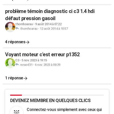
problème témoin diagnostic ci c3 1.4 hdi
défaut pression gasoil
thomhoarau
-
9 août 2014 à 07:22
thomhoarau
-
12 août 2014 à 10:57
4 réponses
Voyant moteur c'est erreur p1352
C3
-
5 nov. 2023 à 19:15
renard31
-
6 nov. 2023 à 08:29
1 réponse
DEVENEZ MEMBRE EN QUELQUES CLICS
Connectez-vous simplement avec ceux qui