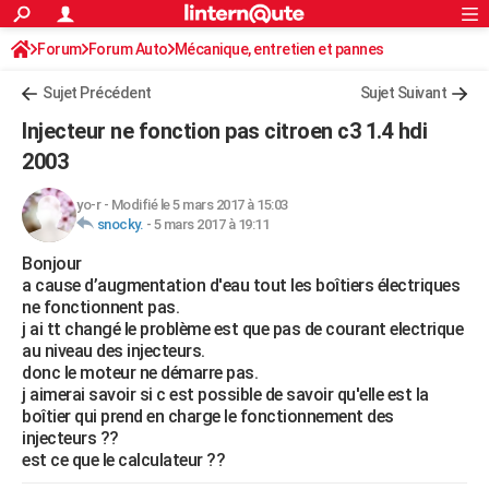
ACTUALITÉS
Forum
Forum Auto
Mécanique, entretien et pannes
Connexion
S'inscrire
Rechercher
Société
Education
Villes
Politique
Faits Divers
Monde
+
SPORT
Sujet Précédent
Sujet Suivant
Football
Cyclisme
Forum
Coupe du monde 2026
Tennis
Rugby
CULTURE
Injecteur ne fonction pas citroen c3 1.4 hdi
TNT
Cinéma
Musique
Programme TV
Streaming
Sorties cinéma
+
2003
FINANCE
Impôts
Immobilier
Banque
Crédit
Retraite
Epargne
Risques naturels par ville
Assurance
AUTO
yo-r
-
Modifié le 5 mars 2017 à 15:03
snocky.
-
5 mars 2017 à 19:11
Réserver un essai
Berlines
Forum auto
Essais
Citadines
SUV
+
HIGH-TECH
Bonjour
a cause d’augmentation d'eau tout les boîtiers électriques
Meilleur smartphone
Ordinateurs
Guide high-tech
Mobiles
Internet
Jeux vidéo
+
BRICOLAGE
ne fonctionnent pas.
j ai tt changé le problème est que pas de courant electrique
Aménagement intérieur
Cuisine
Jardinage
+
Forum
Extérieur
Salle de bains
Rangement
WEEK-END
au niveau des injecteurs.
donc le moteur ne démarre pas.
Escapades
Expositions
Week-end nature
Guides de France
Patrimoine
Musées
+
LIFESTYLE
j aimerai savoir si c est possible de savoir qu'elle est la
boîtier qui prend en charge le fonctionnement des
Bien-être
Mode
+
Art de vivre
Loisirs
Modes de vie
SANTE
injecteurs ??
est ce que le calculateur ??
Guide de la santé
Médicaments
+
Alimentation
Maladies
Sommeil
VOYAGE