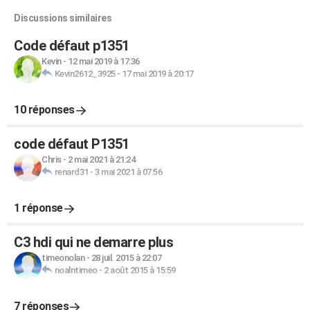
Discussions similaires
Code défaut p1351
Kevin
-
12 mai 2019 à 17:36
Kevin2612_3925
-
17 mai 2019 à 20:17
10 réponses
code défaut P1351
Chris
-
2 mai 2021 à 21:24
renard31
-
3 mai 2021 à 07:56
1 réponse
C3 hdi qui ne demarre plus
timeonolan
-
28 juil. 2015 à 22:07
noalntimeo
-
2 août 2015 à 15:59
7 réponses