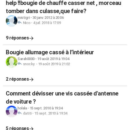
help !!bougie de chauffe casser net , morceau
tomber dans culasse,que faire?
mistigri
-
30 janv. 2012 à 20:06
Nico
-
4 juil. 2018 à 17:09
9 réponses
Bougie allumage cassé à l’intérieur
Sarah0000
-
19 août 2019 à 19:04
snocky.
-
19 août 2019 à 21:02
2 réponses
Comment dévisser une vis cassée d'antenne
de voiture ?
holala
-
15 sept. 2010 à 19:34
datiti
-
15 sept. 2010 à 19:34
5 réponses