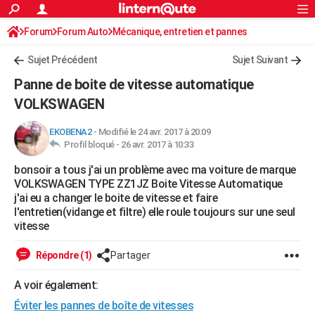
ACTUALITÉS
Forum
Forum Auto
Mécanique, entretien et pannes
Connexion
S'inscrire
Rechercher
Société
Education
Villes
Politique
Faits Divers
Monde
+
SPORT
Sujet Précédent
Sujet Suivant
Football
Cyclisme
Forum
Coupe du monde 2026
Tennis
Rugby
CULTURE
Panne de boite de vitesse automatique
TNT
Cinéma
Musique
Programme TV
Streaming
Sorties cinéma
+
VOLKSWAGEN
FINANCE
Impôts
Immobilier
Banque
Crédit
Retraite
Epargne
Risques naturels par ville
Assurance
AUTO
EKOBENA2
-
Modifié le 24 avr. 2017 à 20:09
Profil bloqué -
26 avr. 2017 à 10:33
Réserver un essai
Berlines
Forum auto
Essais
Citadines
SUV
+
HIGH-TECH
bonsoir a tous j'ai un problème avec ma voiture de marque
VOLKSWAGEN TYPE ZZ1JZ Boite Vitesse Automatique
Meilleur smartphone
Ordinateurs
Guide high-tech
Mobiles
Internet
Jeux vidéo
+
BRICOLAGE
j'ai eu a changer le boite de vitesse et faire
l'entretien(vidange et filtre) elle roule toujours sur une seul
Aménagement intérieur
Cuisine
Jardinage
+
Forum
Extérieur
Salle de bains
Rangement
WEEK-END
vitesse
Escapades
Expositions
Week-end nature
Guides de France
Patrimoine
Musées
+
LIFESTYLE
Répondre (1)
Partager
Bien-être
Mode
+
Art de vivre
Loisirs
Modes de vie
SANTE
A voir également:
Guide de la santé
Médicaments
+
Alimentation
Maladies
Sommeil
VOYAGE
Éviter les pannes de boîte de vitesses