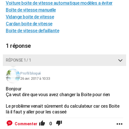
Voiture boite de vitesse automatique modèles a éviter
City break
Voyage de noces
Climat
Destinations
Voyage nature
Forum
+
PHOTO
Boîte de vitesse manuelle
Vidange boite de vitesse
GUIDES D'ACHAT
Cardan boite de vitesse
BONS PLANS
Boite de vitesse defaillante
CARTE DE VOEUX
1 réponse
Carte Bonne année
Carte Pâques
Carte de Noël
Carte Saint-Valentin
Carte d'anniversaire
DICTIONNAIRE
RÉPONSE 1 / 1
Biographies
Expressions
Dictionnaire
Citations
Proverbes
PROGRAMME TV
Profil bloqué
COPAINS D'AVANT
26 avr. 2017 à 10:33
Se connecter
Collèges
Universités
Service militaire
S'inscrire
Lycées
Primaires
Entreprises
Avis de recherche
Bonjour
AVIS DE DÉCÈS
Ça veut dire que vous avez changer la Boite pour rien
FORUM
Le problème venait sûrement du calculateur car ces Boite
Lifestyle
Sport
Television
Cinema
Bricolage
Culture
Auto
Voyage
là il faut y aller pour les casseé
0
Commenter