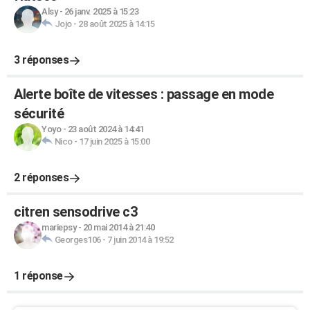
Alsy
-
26 janv. 2025 à 15:23
Jojo
-
28 août 2025 à 14:15
3 réponses
Alerte boîte de vitesses : passage en mode
sécurité
Yoyo
-
23 août 2024 à 14:41
Nico
-
17 juin 2025 à 15:00
2 réponses
citren sensodrive c3
mariepsy
-
20 mai 2014 à 21:40
Georges106
-
7 juin 2014 à 19:52
1 réponse