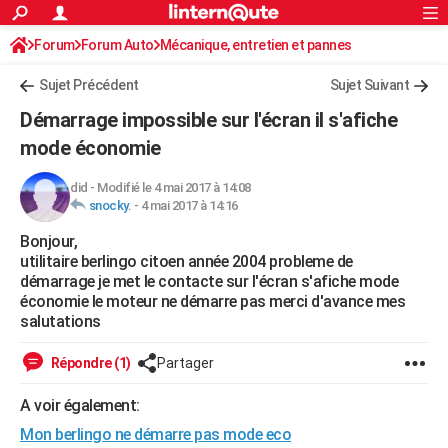
ACTUALITÉS
Forum
Forum Auto
Mécanique, entretien et pannes
Connexion
S'inscrire
Rechercher
Société
Education
Villes
Politique
Faits Divers
Monde
+
SPORT
Sujet Précédent
Sujet Suivant
Football
Cyclisme
Forum
Coupe du monde 2026
Tennis
Rugby
CULTURE
Démarrage impossible sur l'écran il s'afiche
TNT
Cinéma
Musique
Programme TV
Streaming
Sorties cinéma
+
mode économie
FINANCE
Impôts
Immobilier
Banque
Crédit
Retraite
Epargne
Risques naturels par ville
Assurance
AUTO
did
-
Modifié le 4 mai 2017 à 14:08
snocky.
-
4 mai 2017 à 14:16
Réserver un essai
Berlines
Forum auto
Essais
Citadines
SUV
+
HIGH-TECH
Bonjour,
utilitaire berlingo citoen année 2004 probleme de
Meilleur smartphone
Ordinateurs
Guide high-tech
Mobiles
Internet
Jeux vidéo
+
BRICOLAGE
démarrage je met le contacte sur l'écran s'afiche mode
économie le moteur ne démarre pas merci d'avance mes
Aménagement intérieur
Cuisine
Jardinage
+
Forum
Extérieur
Salle de bains
Rangement
WEEK-END
salutations
Escapades
Expositions
Week-end nature
Guides de France
Patrimoine
Musées
+
LIFESTYLE
Répondre (1)
Partager
Bien-être
Mode
+
Art de vivre
Loisirs
Modes de vie
SANTE
A voir également:
Guide de la santé
Médicaments
+
Alimentation
Maladies
Sommeil
VOYAGE
Mon berlingo ne démarre pas mode eco