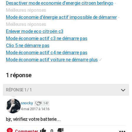
Desactiver mode economie d'energie citroen berlingo
-
City break
Voyage de noces
Climat
Destinations
Voyage nature
Forum
+
PHOTO
Meilleures réponses
Mode économie d'énergie actif impossible de démarrer
-
GUIDES D'ACHAT
Meilleures réponses
BONS PLANS
Enlever mode eco citroën c3
Mode économie actif c3 ne démarre pas
CARTE DE VOEUX
Clio 5 ne démarre pas
Mode économie actif c4 ne démarre pas
Carte Bonne année
Carte Pâques
Carte de Noël
Carte Saint-Valentin
Carte d'anniversaire
DICTIONNAIRE
Mode économie actif voiture ne démarre plus
✓
Biographies
Expressions
Dictionnaire
Citations
Proverbes
PROGRAMME TV
1 réponse
COPAINS D'AVANT
Se connecter
Collèges
Universités
Service militaire
S'inscrire
Lycées
Primaires
Entreprises
Avis de recherche
RÉPONSE 1 / 1
AVIS DE DÉCÈS
FORUM
snocky.
147
4 mai 2017 à 14:16
Lifestyle
Sport
Television
Cinema
Bricolage
Culture
Auto
Voyage
bjr, vérifiez votre batterie....
0
Commenter