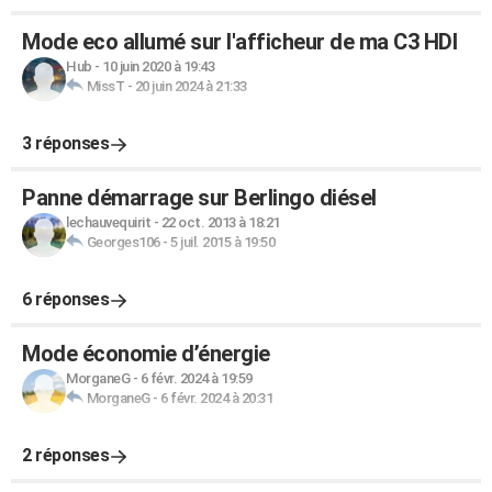
Mode eco allumé sur l'afficheur de ma C3 HDI
Hub
-
10 juin 2020 à 19:43
MissT
-
20 juin 2024 à 21:33
3 réponses
Panne démarrage sur Berlingo diésel
lechauvequirit
-
22 oct. 2013 à 18:21
Georges106
-
5 juil. 2015 à 19:50
6 réponses
Mode économie d’énergie
MorganeG
-
6 févr. 2024 à 19:59
MorganeG
-
6 févr. 2024 à 20:31
2 réponses