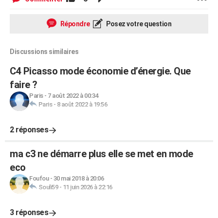
Répondre
Posez votre question
Discussions similaires
C4 Picasso mode économie d’énergie. Que
faire ?
Paris
-
7 août 2022 à 00:34
Paris
-
8 août 2022 à 19:56
2 réponses
ma c3 ne démarre plus elle se met en mode
eco
Foufou
-
30 mai 2018 à 20:06
Souli59
-
11 juin 2026 à 22:16
3 réponses