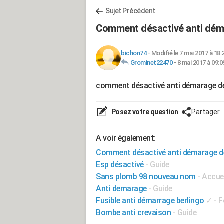
Sujet Précédent
Comment désactivé anti dém
bichon74
-
Modifié le 7 mai 2017 à 18:
Grominet22470
-
8 mai 2017 à 09:0
comment désactivé anti démarage d
Posez votre question
Partager
A voir également:
Comment désactivé anti démarage d
Esp désactivé
- Guide
Sans plomb 98 nouveau nom
- Accue
Anti demarage
- Guide
Fusible anti démarrage berlingo
✓
-
F
Bombe anti crevaison
- Guide