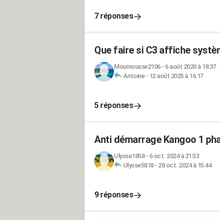
7 réponses
Que faire si C3 affiche systèm
Moumousse2106
-
6 août 2020 à 18:37
Antoine
-
12 août 2025 à 16:17
5 réponses
Anti démarrage Kangoo 1 ph
Ulysse1858
-
6 oct. 2024 à 21:53
Ulysse5818
-
28 oct. 2024 à 15:44
9 réponses