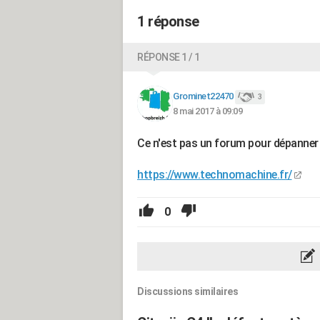
1 réponse
RÉPONSE 1 / 1
Grominet22470
3
8 mai 2017 à 09:09
Ce n'est pas un forum pour dépanner 
https://www.technomachine.fr/
0
Discussions similaires