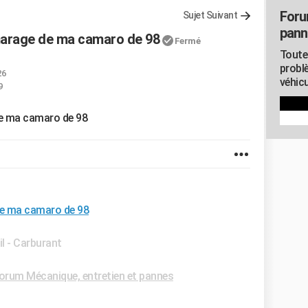
Foru
Sujet Suivant
pann
arage de ma camaro de 98
Fermé
Toute
probl
26
véhicu
9
e ma camaro de 98
e ma camaro de 98
il - Carburant
orum Mécanique, entretien et pannes