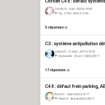
Citroën C4 II : défaut système
Totobr13
-
8 avr. 2024 à 19:09
Fg
-
3 févr. 2026 à 17:30
5 réponses
C3 : système antipollution défa
cedric22
-
21 sept. 2013 à 15:30
Dessoude
-
26 oct. 2022 à 00:11
17 réponses
C4 II : défaut frein parking, A
RustSC
-
9 juin 2022 à 15:17
MaxC4
-
28 mai 2026 à 00:11