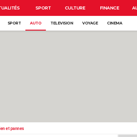
TUALITÉS
SPORT
CULTURE
FINANCE
A
SPORT
AUTO
TELEVISION
VOYAGE
CINEMA
ien et pannes