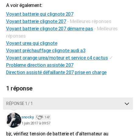
A voir également:
City break
Voyage de noces
Climat
Destinations
Voyage nature
Forum
+
PHOTO
Voyant batterie qui clignote 207
GUIDES D'ACHAT
Voyant batterie clignote 207
- Meilleures réponses
Voyant batterie clignote 207 démarre pas
- Meilleures
BONS PLANS
réponses
Voyant urea qui clignote
CARTE DE VOEUX
Voyant préchauffage clignote audi a3
Carte Bonne année
Carte Pâques
Carte de Noël
Carte Saint-Valentin
Carte d'anniversaire
DICTIONNAIRE
Voyant orange urea/moteur et service c4 cactus
✓
Probleme direction assistée 207
Biographies
Expressions
Dictionnaire
Citations
Proverbes
PROGRAMME TV
Direction assisté défaillante 207 prise en charge
COPAINS D'AVANT
1 réponse
Se connecter
Collèges
Universités
Service militaire
S'inscrire
Lycées
Primaires
Entreprises
Avis de recherche
AVIS DE DÉCÈS
RÉPONSE 1 / 1
FORUM
Lifestyle
Sport
Television
Cinema
Bricolage
Culture
Auto
Voyage
snocky.
147
1 juin 2017 à 09:57
bjr, vérifiez tension de batterie et d'alternateur au