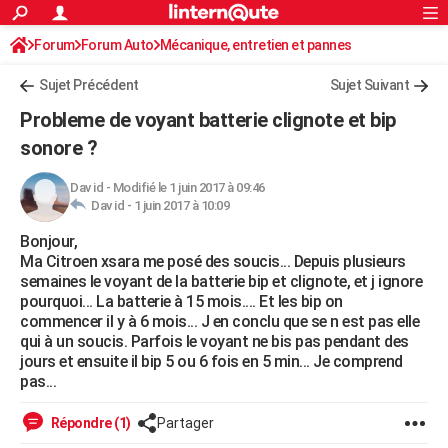
ACTUALITÉS
Forum
Forum Auto
Mécanique, entretien et pannes
Connexion
S'inscrire
Rechercher
Société
Education
Villes
Politique
Faits Divers
Monde
+
SPORT
Sujet Précédent
Sujet Suivant
Football
Cyclisme
Forum
Coupe du monde 2026
Tennis
Rugby
CULTURE
Probleme de voyant batterie clignote et bip
TNT
Cinéma
Musique
Programme TV
Streaming
Sorties cinéma
+
sonore ?
FINANCE
Impôts
Immobilier
Banque
Crédit
Retraite
Epargne
Risques naturels par ville
Assurance
AUTO
Dav id
-
Modifié le 1 juin 2017 à 09:46
Dav id -
1 juin 2017 à 10:09
Réserver un essai
Berlines
Forum auto
Essais
Citadines
SUV
+
HIGH-TECH
Bonjour,
Ma Citroen xsara me posé des soucis... Depuis plusieurs
Meilleur smartphone
Ordinateurs
Guide high-tech
Mobiles
Internet
Jeux vidéo
+
BRICOLAGE
semaines le voyant de la batterie bip et clignote, et j ignore
pourquoi... La batterie à 15 mois.... Et les bip on
Aménagement intérieur
Cuisine
Jardinage
+
Forum
Extérieur
Salle de bains
Rangement
WEEK-END
commencer il y à 6 mois... J en conclu que se n est pas elle
qui à un soucis. Parfois le voyant ne bis pas pendant des
Escapades
Expositions
Week-end nature
Guides de France
Patrimoine
Musées
+
LIFESTYLE
jours et ensuite il bip 5 ou 6 fois en 5 min... Je comprend
pas...
Bien-être
Mode
+
Art de vivre
Loisirs
Modes de vie
SANTE
Répondre (1)
Partager
Guide de la santé
Médicaments
+
Alimentation
Maladies
Sommeil
VOYAGE