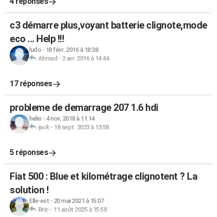
4 réponses
c3 démarre plus,voyant batterie clignote,mode
eco ... Help !!!
ludo
-
18 févr. 2016 à 18:38
Ahmad
-
2 avr. 2016 à 14:44
17 réponses
probleme de demarrage 207 1.6 hdi
helio
-
4 nov. 2018 à 11:14
jack
-
18 sept. 2023 à 13:58
5 réponses
Fiat 500 : Blue et kilométrage clignotent ? La
solution !
Elle-est
-
20 mai 2021 à 15:07
Bric
-
11 août 2025 à 15:58