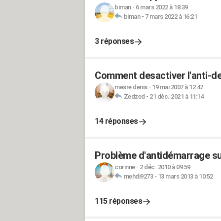
biman
-
6 mars 2022 à 18:39
biman
-
7 mars 2022 à 16:21
3 réponses
Comment desactiver l'anti-d
mesre denis
-
19 mai 2007 à 12:47
Zedzed
-
21 déc. 2021 à 11:14
14 réponses
Problème d'antidémarrage su
corinne
-
2 déc. 2010 à 09:59
mehdi9273
-
13 mars 2013 à 10:52
115 réponses