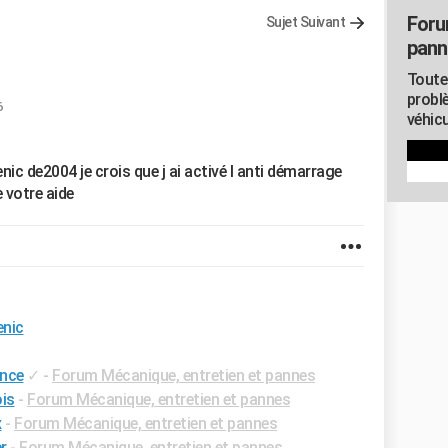
Foru
Sujet Suivant
pann
Toute
probl
6
véhicu
c de2004 je crois que j ai activé l anti démarrage
 votre aide
enic
ence
✓
-
Forum Mécanique, entretien et pannes
is
-
Forum Mécanique, entretien et pannes
x
-
Forum Mécanique, entretien et pannes
r
-
Forum Mécanique, entretien et pannes