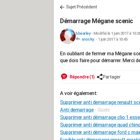
Sujet Précédent
Démarrage Mégane scenic
bbearley
-
Modifié le 1 juin 2017 à 10:2
snocky.
-
1 juin 2017 à 10:45
En oubliant de fermer ma Mégane sceni
que dois faire pour démarrer. Merci de
Répondre (1)
Partager
A voir également:
Supprimer anti demarrage renault sc
Anti demarrage
- Guide
Supprimer anti démarrage clio 1 ess
Supprimer anti démarrage quad chino
Supprimer anti démarrage ford c ma
Fusible anti démarrage renault maste