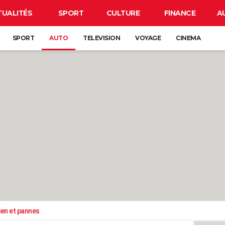
TUALITÉS
SPORT
CULTURE
FINANCE
A
SPORT
AUTO
TELEVISION
VOYAGE
CINEMA
ien et pannes