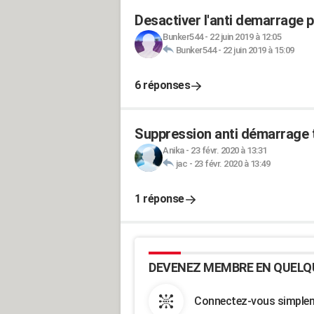
Desactiver l'anti demarrage p
Bunker544
-
22 juin 2019 à 12:05
Bunker544
-
22 juin 2019 à 15:09
6 réponses
Suppression anti démarrage 
Anika
-
23 févr. 2020 à 13:31
jac
-
23 févr. 2020 à 13:49
1 réponse
DEVENEZ MEMBRE EN QUELQ
Connectez-vous simpleme