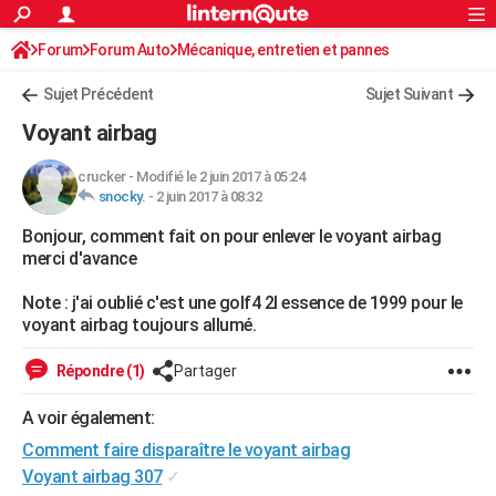
ACTUALITÉS
Forum
Forum Auto
Mécanique, entretien et pannes
Connexion
S'inscrire
Rechercher
Société
Education
Villes
Politique
Faits Divers
Monde
+
SPORT
Sujet Précédent
Sujet Suivant
Football
Cyclisme
Forum
Coupe du monde 2026
Tennis
Rugby
CULTURE
Voyant airbag
TNT
Cinéma
Musique
Programme TV
Streaming
Sorties cinéma
+
FINANCE
crucker
-
Modifié le 2 juin 2017 à 05:24
snocky.
-
2 juin 2017 à 08:32
Impôts
Immobilier
Banque
Crédit
Retraite
Epargne
Risques naturels par ville
Assurance
AUTO
Bonjour, comment fait on pour enlever le voyant airbag
Réserver un essai
Berlines
Forum auto
Essais
Citadines
SUV
+
HIGH-TECH
merci d'avance
Meilleur smartphone
Ordinateurs
Guide high-tech
Mobiles
Internet
Jeux vidéo
+
BRICOLAGE
Note : j'ai oublié c'est une golf4 2l essence de 1999 pour le
voyant airbag toujours allumé.
Aménagement intérieur
Cuisine
Jardinage
+
Forum
Extérieur
Salle de bains
Rangement
WEEK-END
Répondre (1)
Partager
Escapades
Expositions
Week-end nature
Guides de France
Patrimoine
Musées
+
LIFESTYLE
A voir également:
Bien-être
Mode
+
Art de vivre
Loisirs
Modes de vie
SANTE
Comment faire disparaître le voyant airbag
Guide de la santé
Médicaments
+
Alimentation
Maladies
Sommeil
Voyant airbag 307
✓
VOYAGE