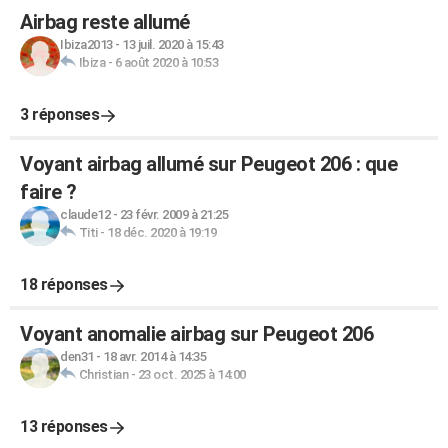
Airbag reste allumé
Ibiza2013
-
13 juil. 2020 à 15:43
Ibiza
-
6 août 2020 à 10:53
3 réponses
Voyant airbag allumé sur Peugeot 206 : que
faire ?
claude12
-
23 févr. 2009 à 21:25
Titi
-
18 déc. 2020 à 19:19
18 réponses
Voyant anomalie airbag sur Peugeot 206
den31
-
18 avr. 2014 à 14:35
Christian
-
23 oct. 2025 à 14:00
13 réponses