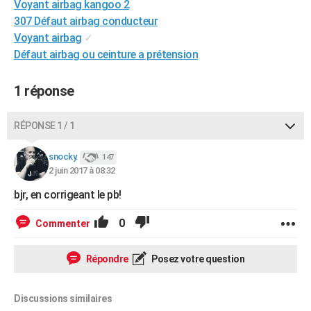
Voyant airbag kangoo 2
City break
Voyage de noces
Climat
Destinations
Voyage nature
Forum
+
PHOTO
307 Défaut airbag conducteur
Voyant airbag
✓
GUIDES D'ACHAT
Défaut airbag ou ceinture a prétension
BONS PLANS
1 réponse
CARTE DE VOEUX
Carte Bonne année
Carte Pâques
Carte de Noël
Carte Saint-Valentin
Carte d'anniversaire
RÉPONSE 1 / 1
DICTIONNAIRE
Biographies
Expressions
Dictionnaire
Citations
Proverbes
snocky.
PROGRAMME TV
147
2 juin 2017 à 08:32
COPAINS D'AVANT
bjr, en corrigeant le pb!
Se connecter
Collèges
Universités
Service militaire
S'inscrire
Lycées
Primaires
Entreprises
Avis de recherche
AVIS DE DÉCÈS
0
Commenter
FORUM
Répondre
Posez votre question
Lifestyle
Sport
Television
Cinema
Bricolage
Culture
Auto
Voyage
Discussions similaires