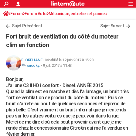
ACTUALITÉS
Forum
Forum Auto
Mécanique, entretien et pannes
Connexion
S'inscrire
Rechercher
Société
Education
Villes
Politique
Faits Divers
Monde
+
SPORT
Sujet Précédent
Sujet Suivant
Football
Cyclisme
Forum
Coupe du monde 2026
Tennis
Rugby
CULTURE
Fort bruit de ventilation du côté du moteur
TNT
Cinéma
Musique
Programme TV
Streaming
Sorties cinéma
+
clim en fonction
FINANCE
Impôts
Immobilier
Banque
Crédit
Retraite
Epargne
Risques naturels par ville
Assurance
AUTO
FLORELIANE
-
Modifié le 12 juin 2017 à 15:28
snocky.
-
9 juil. 2017 à 11:43
Réserver un essai
Berlines
Forum auto
Essais
Citadines
SUV
+
HIGH-TECH
Bonjour,
Meilleur smartphone
Ordinateurs
Guide high-tech
Mobiles
Internet
Jeux vidéo
+
BRICOLAGE
J'ai une C3 II HD i confort - Diesel. ANNÉE 2015
Quand la clim est en marche et dès l'allumage, un bruit très
Aménagement intérieur
Cuisine
Jardinage
+
Forum
Extérieur
Salle de bains
Rangement
WEEK-END
fort de ventilation se produit du côté du moteur. Puis ce
bruit s'arrête au bout de quelques secondes et reprend de
Escapades
Expositions
Week-end nature
Guides de France
Patrimoine
Musées
+
LIFESTYLE
plus belle. C'est vraiment un bruit infernal que je n'entends
pas sur les autres voitures que je peux voir dans la rue.
Bien-être
Mode
+
Art de vivre
Loisirs
Modes de vie
SANTE
Merci de me dire d'où cela peut provenir avant que je me
rende chez le concessionnaire Citroën qui me l'a vendue en
Guide de la santé
Médicaments
+
Alimentation
Maladies
Sommeil
VOYAGE
février dernier.