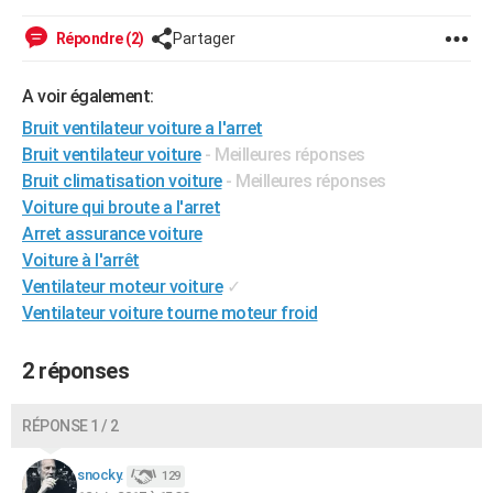
City break
Voyage de noces
Climat
Destinations
Voyage nature
Forum
+
PHOTO
Répondre (2)
Partager
GUIDES D'ACHAT
A voir également:
BONS PLANS
Bruit ventilateur voiture a l'arret
Bruit ventilateur voiture
- Meilleures réponses
CARTE DE VOEUX
Bruit climatisation voiture
- Meilleures réponses
Carte Bonne année
Carte Pâques
Carte de Noël
Carte Saint-Valentin
Carte d'anniversaire
DICTIONNAIRE
Voiture qui broute a l'arret
Arret assurance voiture
Biographies
Expressions
Dictionnaire
Citations
Proverbes
PROGRAMME TV
Voiture à l'arrêt
Ventilateur moteur voiture
✓
COPAINS D'AVANT
Ventilateur voiture tourne moteur froid
Se connecter
Collèges
Universités
Service militaire
S'inscrire
Lycées
Primaires
Entreprises
Avis de recherche
AVIS DE DÉCÈS
2 réponses
FORUM
Lifestyle
Sport
Television
Cinema
Bricolage
Culture
Auto
Voyage
RÉPONSE 1 / 2
snocky.
129