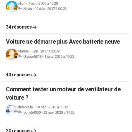
clicli
-
7 oct. 2009 à 16:28
Kevin
-
19 déc. 2017 à 00:23
34 réponses
Voiture ne démarre plus Avec batterie neuve
Marine
-
5 juil. 2017 à 23:39
Ulysse5818
-
1 janv. 2026 à 19:22
43 réponses
Comment tester un moteur de ventilateur de
voiture ?
dubois.lp
-
19 déc. 2010 à 15:12
sony54000
-
22 nov. 2020 à 17:35
20 réponses