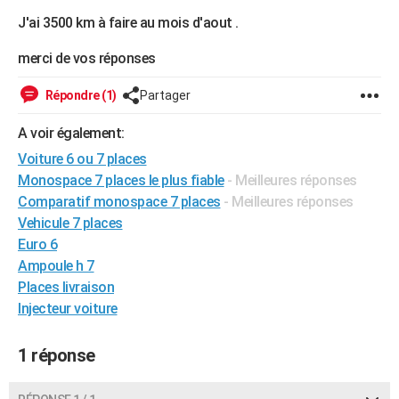
City break
Voyage de noces
Climat
Destinations
Voyage nature
Forum
+
J'ai 3500 km à faire au mois d'aout .
PHOTO
merci de vos réponses
GUIDES D'ACHAT
BONS PLANS
Répondre (1)
Partager
CARTE DE VOEUX
A voir également:
Voiture 6 ou 7 places
Carte Bonne année
Carte Pâques
Carte de Noël
Carte Saint-Valentin
Carte d'anniversaire
DICTIONNAIRE
Monospace 7 places le plus fiable
- Meilleures réponses
Biographies
Expressions
Dictionnaire
Citations
Proverbes
Comparatif monospace 7 places
- Meilleures réponses
PROGRAMME TV
Vehicule 7 places
COPAINS D'AVANT
Euro 6
Ampoule h 7
Se connecter
Collèges
Universités
Service militaire
S'inscrire
Lycées
Primaires
Entreprises
Avis de recherche
AVIS DE DÉCÈS
Places livraison
Injecteur voiture
FORUM
Lifestyle
Sport
Television
Cinema
Bricolage
Culture
Auto
Voyage
1 réponse