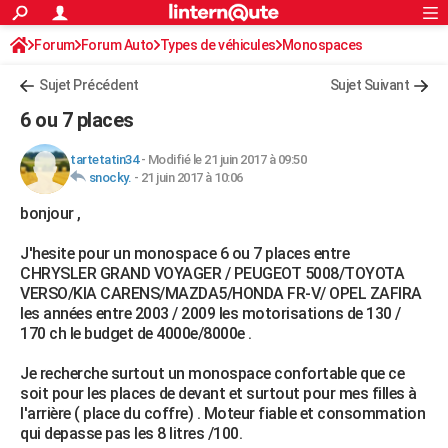
ACTUALITÉS
Forum
Forum Auto
Types de véhicules
Connexion
S'inscrire
Monospaces
Rechercher
Société
Education
Villes
Politique
Faits Divers
Monde
+
SPORT
Sujet Précédent
Sujet Suivant
Football
Cyclisme
Forum
Coupe du monde 2026
Tennis
Rugby
CULTURE
6 ou 7 places
TNT
Cinéma
Musique
Programme TV
Streaming
Sorties cinéma
+
FINANCE
tartetatin34
-
Modifié le 21 juin 2017 à 09:50
snocky.
-
21 juin 2017 à 10:06
Impôts
Immobilier
Banque
Crédit
Retraite
Epargne
Risques naturels par ville
Assurance
AUTO
bonjour ,
Réserver un essai
Berlines
Forum auto
Essais
Citadines
SUV
+
HIGH-TECH
J'hesite pour un monospace 6 ou 7 places entre
Meilleur smartphone
Ordinateurs
Guide high-tech
Mobiles
Internet
Jeux vidéo
+
BRICOLAGE
CHRYSLER GRAND VOYAGER / PEUGEOT 5008/TOYOTA
VERSO/KIA CARENS/MAZDA5/HONDA FR-V/ OPEL ZAFIRA
Aménagement intérieur
Cuisine
Jardinage
+
Forum
Extérieur
Salle de bains
Rangement
WEEK-END
les années entre 2003 / 2009 les motorisations de 130 /
170 ch le budget de 4000e/8000e .
Escapades
Expositions
Week-end nature
Guides de France
Patrimoine
Musées
+
LIFESTYLE
Je recherche surtout un monospace confortable que ce
Bien-être
Mode
+
Art de vivre
Loisirs
Modes de vie
SANTE
soit pour les places de devant et surtout pour mes filles à
l'arrière ( place du coffre) . Moteur fiable et consommation
Guide de la santé
Médicaments
+
Alimentation
Maladies
Sommeil
VOYAGE
qui depasse pas les 8 litres /100.