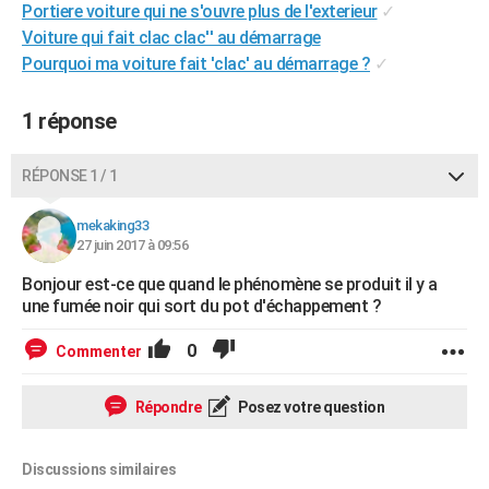
Portiere voiture qui ne s'ouvre plus de l'exterieur
✓
City break
Voyage de noces
Climat
Destinations
Voyage nature
Forum
+
PHOTO
Voiture qui fait clac clac'' au démarrage
Pourquoi ma voiture fait 'clac' au démarrage ?
✓
GUIDES D'ACHAT
BONS PLANS
1 réponse
CARTE DE VOEUX
RÉPONSE 1 / 1
Carte Bonne année
Carte Pâques
Carte de Noël
Carte Saint-Valentin
Carte d'anniversaire
DICTIONNAIRE
mekaking33
Biographies
Expressions
Dictionnaire
Citations
Proverbes
27 juin 2017 à 09:56
PROGRAMME TV
Bonjour est-ce que quand le phénomène se produit il y a
COPAINS D'AVANT
une fumée noir qui sort du pot d'échappement ?
Se connecter
Collèges
Universités
Service militaire
S'inscrire
Lycées
Primaires
Entreprises
Avis de recherche
AVIS DE DÉCÈS
0
Commenter
FORUM
Répondre
Posez votre question
Lifestyle
Sport
Television
Cinema
Bricolage
Culture
Auto
Voyage
Discussions similaires