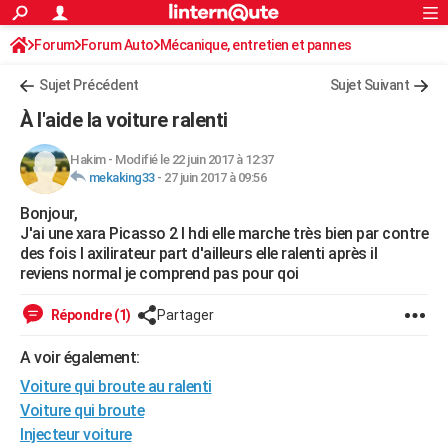
ACTUALITÉS
Forum
Forum Auto
Mécanique, entretien et pannes
Connexion
S'inscrire
Rechercher
Société
Education
Villes
Politique
Faits Divers
Monde
+
SPORT
Sujet Précédent
Sujet Suivant
Football
Cyclisme
Forum
Coupe du monde 2026
Tennis
Rugby
CULTURE
À l'aide la voiture ralenti
TNT
Cinéma
Musique
Programme TV
Streaming
Sorties cinéma
+
FINANCE
Hakim
-
Modifié le 22 juin 2017 à 12:37
mekaking33
-
27 juin 2017 à 09:56
Impôts
Immobilier
Banque
Crédit
Retraite
Epargne
Risques naturels par ville
Assurance
AUTO
Bonjour,
Réserver un essai
Berlines
Forum auto
Essais
Citadines
SUV
+
HIGH-TECH
J'ai une xara Picasso 2 l hdi elle marche très bien par contre
des fois l axilirateur part d'ailleurs elle ralenti après il
Meilleur smartphone
Ordinateurs
Guide high-tech
Mobiles
Internet
Jeux vidéo
+
BRICOLAGE
reviens normal je comprend pas pour qoi
Aménagement intérieur
Cuisine
Jardinage
+
Forum
Extérieur
Salle de bains
Rangement
WEEK-END
Répondre (1)
Partager
Escapades
Expositions
Week-end nature
Guides de France
Patrimoine
Musées
+
LIFESTYLE
A voir également:
Voiture qui broute au ralenti
Bien-être
Mode
+
Art de vivre
Loisirs
Modes de vie
SANTE
Voiture qui broute
Guide de la santé
Médicaments
+
Alimentation
Maladies
Sommeil
VOYAGE
Injecteur voiture