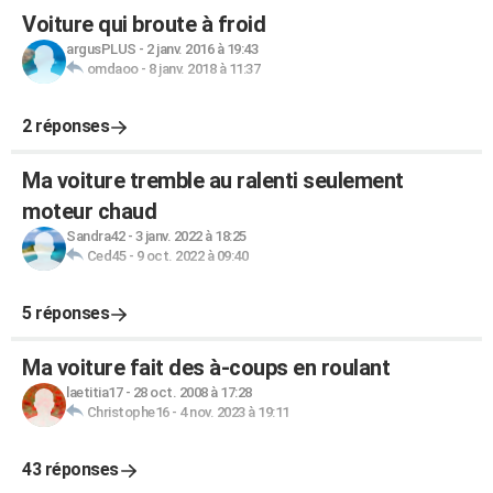
Voiture qui broute à froid
argusPLUS
-
2 janv. 2016 à 19:43
omdaoo
-
8 janv. 2018 à 11:37
2 réponses
Ma voiture tremble au ralenti seulement
moteur chaud
Sandra42
-
3 janv. 2022 à 18:25
Ced45
-
9 oct. 2022 à 09:40
5 réponses
Ma voiture fait des à-coups en roulant
laetitia17
-
28 oct. 2008 à 17:28
Christophe16
-
4 nov. 2023 à 19:11
43 réponses